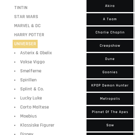
Akira
TINTIN
STAR WARS
A Team
MARVEL & DC
Charlie Chaplin
HARRY POTTER
UNIVERSER
Creepshow
Asterix & Obelix
Dune
Vakse Viggo
Smølferne
Goonies
Spirillen
KPOP Demon Hunter
Splint & Co.
Lucky Luke
Metropolis
Corto Maltese
Planet Of The Apes
Moebius
Klassiske Figurer
Saw
Disney