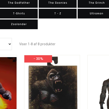
The Godfather
The Goonies
The Grinch
T-Shirts
T - Z
Ultraman
Zoolander
Viser 1-8 af 8 produkter
- 30%