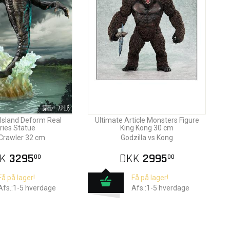
 Island Deform Real
Ultimate Article Monsters Figure
ries Statue
King Kong 30 cm
 Crawler 32 cm
Godzilla vs Kong
K
3295
DKK
2995
00
00
Få på lager!
Få på lager!
Afs.:1-5 hverdage
Afs.:1-5 hverdage