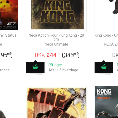
inyl Statue
Neca Action Figur - King Kong - 20
King Kong - U
m
cm
ue
Neca Ultimate
NECA 21
995
)
DKK
244
(
349
)
D
00
30
00
På lager
erdage
Afs.:1-5 hverdage