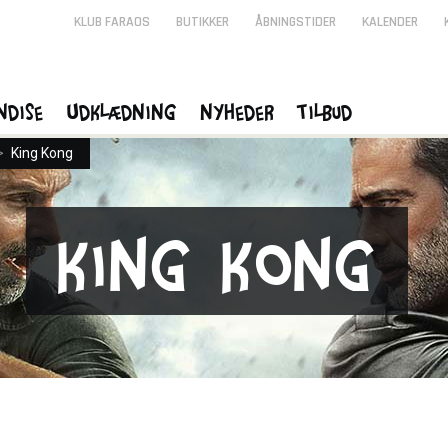
KLUB FARAOS
BUTIKKER
ÅBNINGSTIDER
KALENDER
ndise
Udklædning
Nyheder
Tilbud
>
King Kong
King Kong