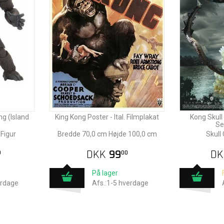
ng (Island
King Kong Poster - Ital. Filmplakat
Kong Skull
Se
Figur
Bredde 70,0 cm Højde 100,0 cm
Skull
DKK
99
DK
0
00
På lager
erdage
Afs.:1-5 hverdage