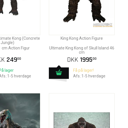
ltimate Kong (Concrete
King Kong Action Figure
Jungle)
 cm Action Figur
Ultimate King Kong of Skull Island 46
cm
KK
249
DKK
1995
00
00
På lager
Få på lager!
Afs.:1-5 hverdage
Afs.:1-5 hverdage