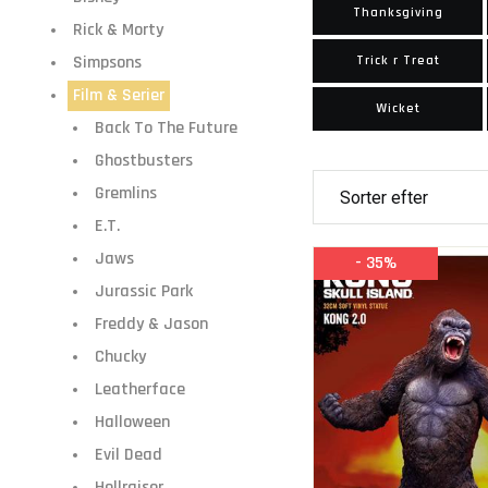
Thanksgiving
Rick & Morty
Simpsons
Trick r Treat
Film & Serier
Wicket
Back To The Future
Ghostbusters
Gremlins
E.T.
Jaws
- 35%
Jurassic Park
Freddy & Jason
Chucky
Leatherface
Halloween
Evil Dead
Hellraiser