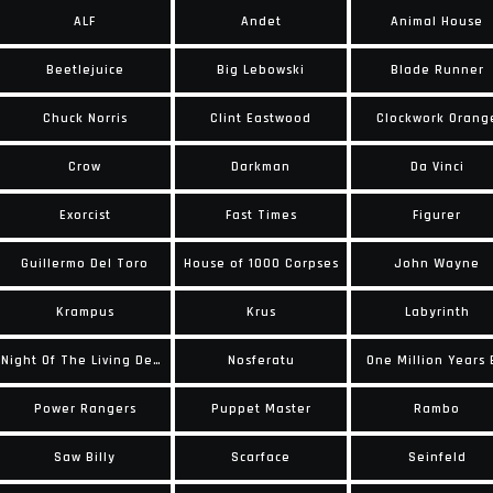
ALF
Andet
Animal House
Beetlejuice
Big Lebowski
Blade Runner
Chuck Norris
Clint Eastwood
Clockwork Orang
Crow
Darkman
Da Vinci
Exorcist
Fast Times
Figurer
Guillermo Del Toro
House of 1000 Corpses
John Wayne
Krampus
Krus
Labyrinth
Night Of The Living Dead
Nosferatu
One Million Years
Power Rangers
Puppet Master
Rambo
Saw Billy
Scarface
Seinfeld