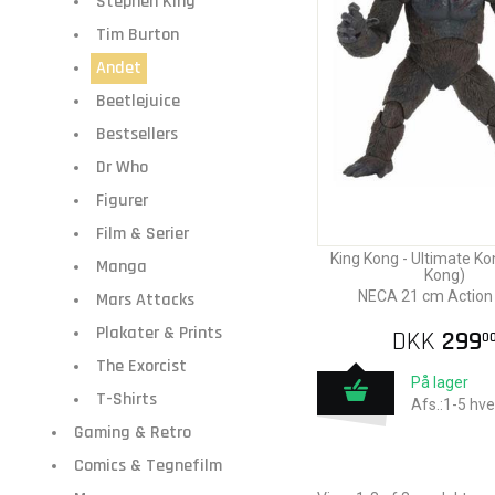
Stephen King
Tim Burton
Andet
Beetlejuice
Bestsellers
Dr Who
Figurer
Film & Serier
King Kong - Ultimate Ko
Manga
Kong)
NECA 21 cm Action 
Mars Attacks
Plakater & Prints
DKK
299
0
The Exorcist
På lager
T-Shirts
Afs.:1-5 hv
Gaming & Retro
Comics & Tegnefilm