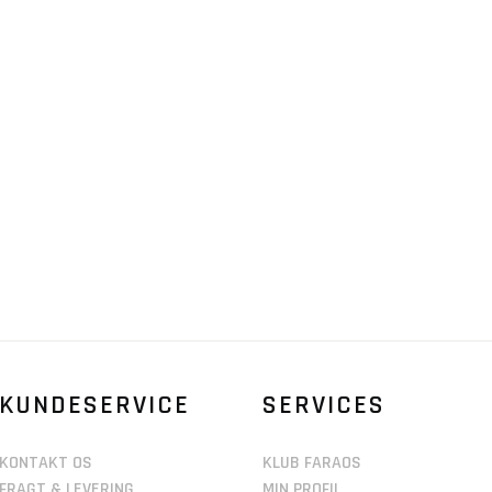
KUNDESERVICE
SERVICES
KONTAKT OS
KLUB FARAOS
FRAGT & LEVERING
MIN PROFIL