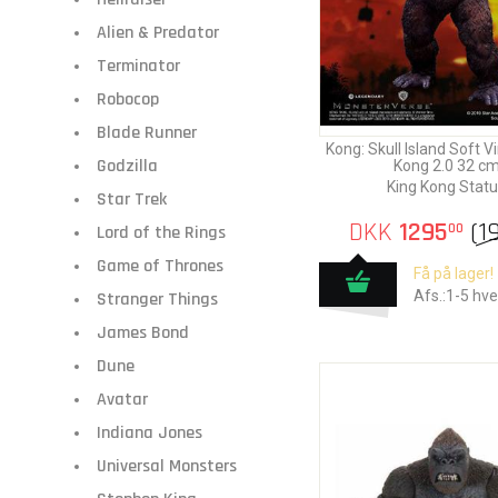
Alien & Predator
Terminator
Robocop
Blade Runner
Kong: Skull Island Soft V
Godzilla
Kong 2.0 32 c
King Kong Stat
Star Trek
DKK
1295
(
1
00
Lord of the Rings
Game of Thrones
Få på lager!
Afs.:1-5 hv
Stranger Things
James Bond
Dune
Avatar
Indiana Jones
Universal Monsters