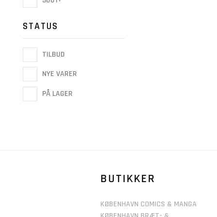
3001+
STATUS
TILBUD
NYE VARER
PÅ LAGER
BUTIKKER
KØBENHAVN COMICS & MANGA
KØBENHAVN BRÆT- &