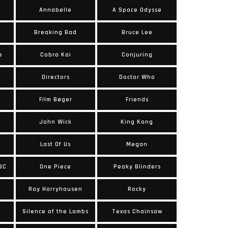
Annabelle
A Space Odysse
Breaking Bad
Bruce Lee
e
Cobra Kai
Conjuring
Directors
Doctor Who
Film Bøger
Friends
John Wick
King Kong
Last Of Us
Megan
 BC
One Piece
Peaky Blinders
Ray Harryhausen
Rocky
Silence of the Lambs
Texas Chainsaw