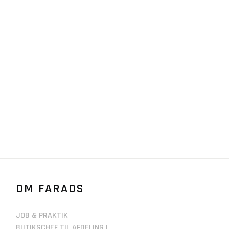
OM FARAOS
JOB & PRAKTIK
BUTIKSCHEF TIL AFDELING I