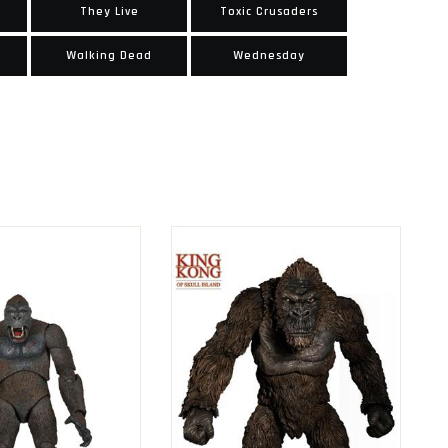
They Live
Toxic Crusaders
Walking Dead
Wednesday