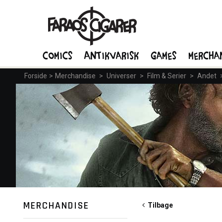
Comics
Antikvarisk
Games
Mercha
Forside
>
Merchandise
>
Universer
>
Film & Serier
>
Andet
MERCHANDISE
Tilbage