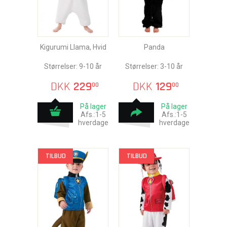
Kigurumi Llama, Hvid
Panda
Størrelser: 9-10 år
Størrelser: 3-10 år
DKK
229
DKK
129
00
00
På lager
På lager
Afs.:1-5
Afs.:1-5
hverdage
hverdage
TILBUD
TILBUD