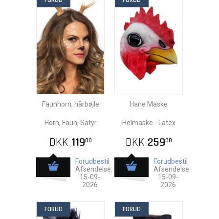
FORUD
FORUD
Faunhorn, hårbøjle
Hane Maske
Horn, Faun, Satyr
Helmaske - Latex
DKK
119
DKK
259
00
00
Forudbestil
Forudbestil
Afsendelse:
Afsendelse:
15-09-
15-09-
2026
2026
FORUD
FORUD