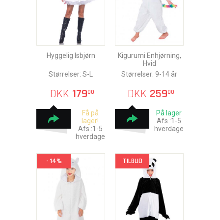
Hyggelig Isbjørn
Kigurumi Enhjørning,
Hvid
Størrelser: S-L
Størrelser: 9-14 år
DKK
179
DKK
259
00
00
Få på
På lager
lager!
Afs.:1-5
Afs.:1-5
hverdage
hverdage
- 14%
TILBUD