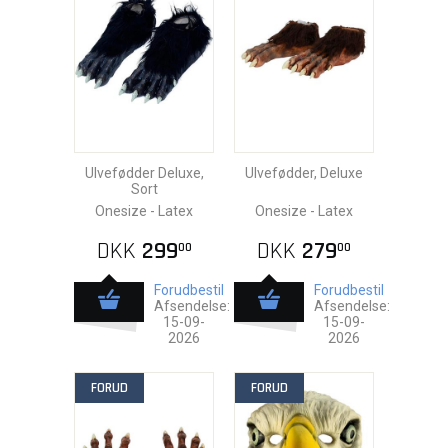
Ulvefødder Deluxe,
Ulvefødder, Deluxe
Sort
Onesize - Latex
Onesize - Latex
DKK
299
DKK
279
00
00
Forudbestil
Forudbestil
Afsendelse:
Afsendelse:
15-09-
15-09-
2026
2026
FORUD
FORUD