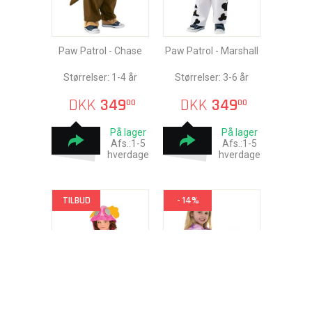
Paw Patrol - Chase
Paw Patrol - Marshall
Størrelser: 1-4 år
Størrelser: 3-6 år
DKK
349
DKK
349
00
00
På lager
På lager
Afs.:1-5
Afs.:1-5
hverdage
hverdage
TILBUD
- 14%