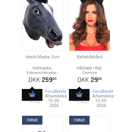
Heste Maske, Sort
Kattehårbånd
Helmaske,
Hårbøjle i fløjl,
Voksenstørrelse -
Onesize
Latex
DKK
259
DKK
29
00
00
Forudbestil
Forudbestil
Afsendelse:
Afsendelse:
15-09-
15-09-
2026
2026
FORUD
FORUD