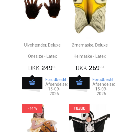
Ulvehænder, Deluxe
Ørnemaske, Deluxe
Onesize - Latex
Helmaske - Latex
DKK
249
DKK
269
00
00
Forudbestil
Forudbestil
Afsendelse:
Afsendelse:
15-09-
15-09-
2026
2026
- 14%
TILBUD