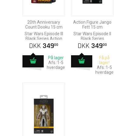
20th Anniversary
Action Figure Jango
Count Dooku 15 cm
Fett 15 cm
Star Wars Episode III
Star Wars Episode II
Black Series Action
Black Series
Figure
DKK
349
DKK
349
00
00
På lager
Få på
Afs.:1-5
lager!
hverdage
Afs.:1-5
hverdage