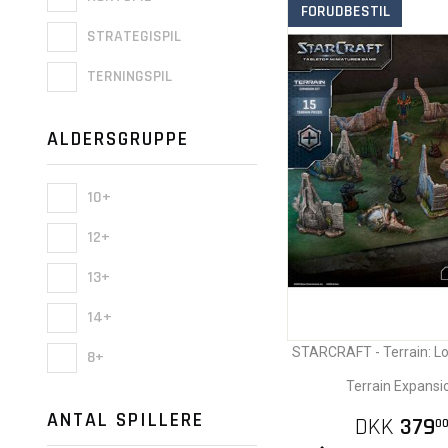
FORUDBESTIL
STRATEGISPIL
TERNINGSPIL
ALDERSGRUPPE
10+
12+
13+
14+
STARCRAFT - Terrain: L
8+
Terrain Expansi
ANTAL SPILLERE
DKK
379
0