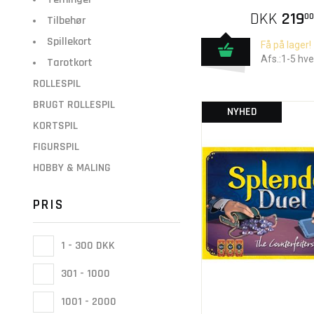
DKK
219
00
Tilbehør
Spillekort
Få på lager!
Afs.:1-5 hv
Tarotkort
ROLLESPIL
BRUGT ROLLESPIL
NYHED
KORTSPIL
FIGURSPIL
HOBBY & MALING
PRIS
1 - 300 DKK
301 - 1000
1001 - 2000