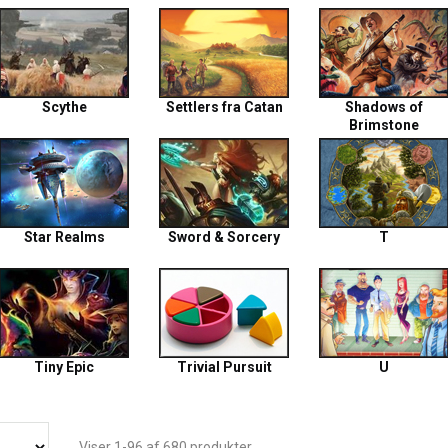
Scythe
Settlers fra Catan
Shadows of
Brimstone
Star Realms
Sword & Sorcery
T
Tiny Epic
Trivial Pursuit
U
Viser 1-96 af 680 produkter