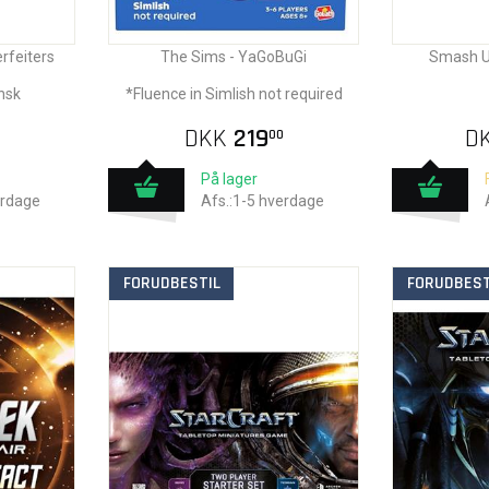
rfeiters
The Sims - YaGoBuGi
Smash Up
nsk
*Fluence in Simlish not required
DKK
219
D
00
På lager
erdage
Afs.:1-5 hverdage
FORUDBESTIL
FORUDBEST