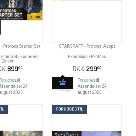
 Protoss Starter Set
STARCRAFT - Protoss: Adept
tarter Set - Founders
Expansion - Protoss
Edition
KK
899
DKK
299
00
00
Forudbestil
Forudbestil
Afsendelse: 24.
Afsendelse: 24.
august 2026
august 2026
IL
FORUDBESTIL