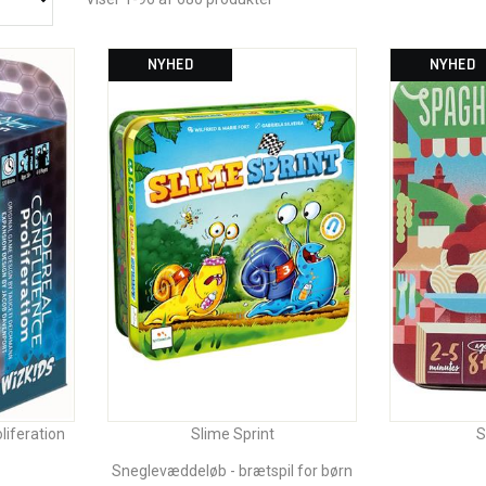
NYHED
NYHED
liferation
Slime Sprint
S
Sneglevæddeløb - brætspil for børn