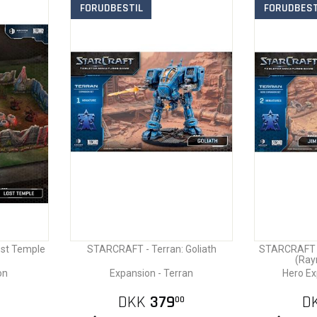
FORUDBESTIL
FORUDBEST
ost Temple
STARCRAFT - Terran: Goliath
STARCRAFT -
(Ray
on
Expansion - Terran
Hero Ex
DKK
379
D
0
00