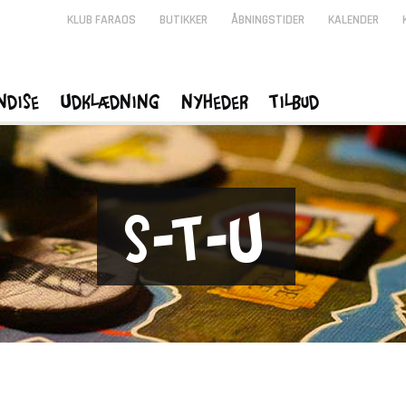
KLUB FARAOS
BUTIKKER
ÅBNINGSTIDER
KALENDER
ndise
Udklædning
Nyheder
Tilbud
S-T-U