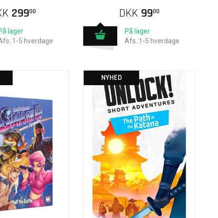
KK
299
DKK
99
00
00
På lager
På lager
Afs.:1-5 hverdage
Afs.:1-5 hverdage
NYHED