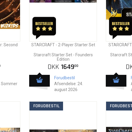
ir: Second
STARCRAFT - 2-Player Starter Set
STARCRAFT -
Starcraft Starter Set - Founders
Starcraft S
Edition
DKK
1649
D
0
00
Forudbestil
: Sommer
Afsendelse: 24.
august 2026
FORUDBESTIL
FORUDBEST