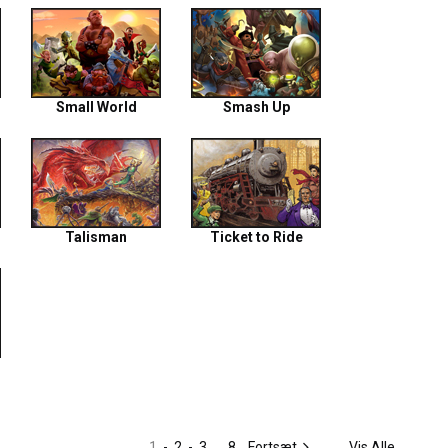
Small World
Smash Up
Talisman
Ticket to Ride
1
-
2
-
3
...
8
Fortsæt
Vis Alle