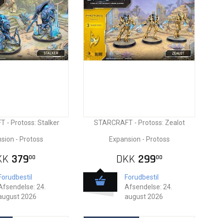
- Protoss: Stalker
STARCRAFT - Protoss: Zealot
sion - Protoss
Expansion - Protoss
KK
379
DKK
299
00
00
Forudbestil
Forudbestil
Afsendelse: 24.
Afsendelse: 24.
august 2026
august 2026