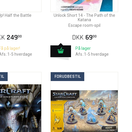
! Half the Battle
Unlock Short 14 - The Path of the
Katana
Escape room-spil
KK
249
DKK
69
00
00
Få på lager!
På lager
Afs.:1-5 hverdage
Afs.:1-5 hverdage
IL
FORUDBESTIL