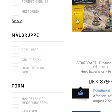
FORRETNING( S)
HISTORISK
Se alle
MÅLGRUPPE
FAMILIESPIL
GRUPPESPIL
STARCRAFT - Protoss:
(Hierach)
HEAD-2-HEAD
SPIL
Hero Expansion - P
DKK
379
0
FORM
Forudbestil
Afsendelse:
HANDELS- OG
august 202
RESSOURCESPIL
KORTSPIL