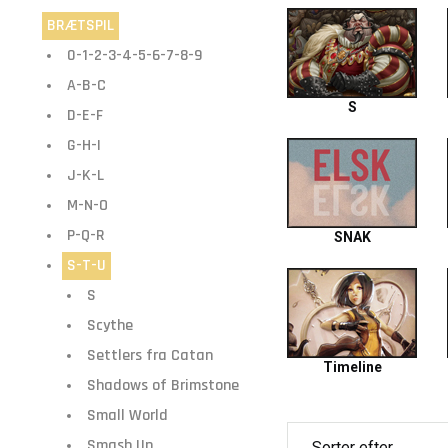
BRÆTSPIL
0-1-2-3-4-5-6-7-8-9
A-B-C
S
D-E-F
G-H-I
J-K-L
M-N-O
P-Q-R
SNAK
S-T-U
S
Scythe
Settlers fra Catan
Timeline
Shadows of Brimstone
Small World
Smash Up