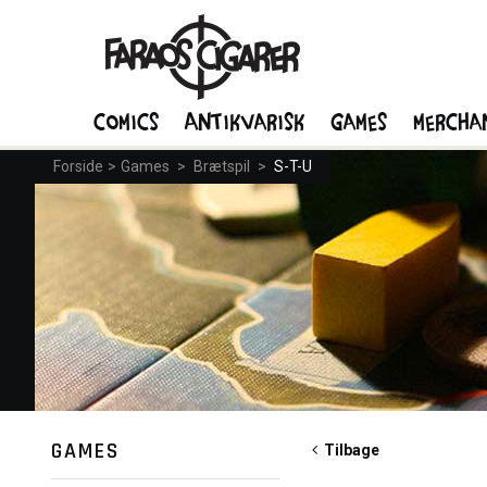
Comics
Antikvarisk
Games
Mercha
Forside
>
Games
>
Brætspil
>
S-T-U
GAMES
Tilbage