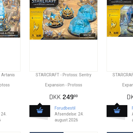
 Artanis
STARCRAFT - Protoss: Sentry
STARCRAFT 
rotoss
Expansion - Protoss
Expan
DKK
249
D
0
00
Forudbestil
 24.
Afsendelse: 24.
6
august 2026