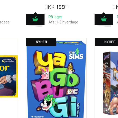
DKK
199
D
00
På lager
erdage
Afs.:1-5 hverdage
NYHED
NYHED