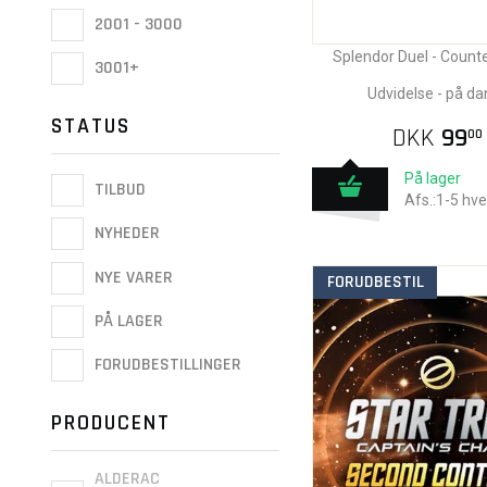
2001 - 3000
Splendor Duel - Counte
3001+
Udvidelse - på da
STATUS
DKK
99
00
På lager
TILBUD
Afs.:1-5 hv
NYHEDER
NYE VARER
FORUDBESTIL
PÅ LAGER
FORUDBESTILLINGER
PRODUCENT
ALDERAC