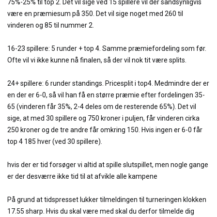
75%-25% til top 2. Det vil sige ved 15 spillere vil der sandsynligvis
være en præmiesum på 350. Det vil sige noget med 260 til
vinderen og 85 til nummer 2.
16-23 spillere: 5 runder + top 4. Samme præmiefordeling som før.
Ofte vil vi ikke kunne nå finalen, så der vil nok tit være splits.
24+ spillere: 6 runder standings. Pricesplit i top4. Medmindre der er
en der er 6-0, så vil han få en større præmie efter fordelingen 35-
65 (vinderen får 35%, 2-4 deles om de resterende 65%). Det vil
sige, at med 30 spillere og 750 kroner i puljen, får vinderen cirka
250 kroner og de tre andre får omkring 150. Hvis ingen er 6-0 får
top 4 185 hver (ved 30 spillere).
hvis der er tid forsøger vi altid at spille slutspillet, men nogle gange
er der desværre ikke tid til at afvikle alle kampene
På grund at tidspresset lukker tilmeldingen til turneringen klokken
17.55 sharp. Hvis du skal være med skal du derfor tilmelde dig