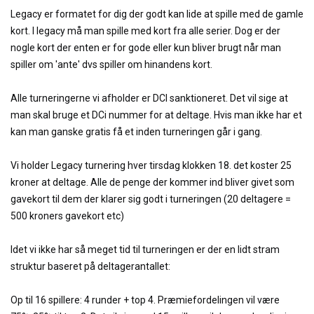
Legacy er formatet for dig der godt kan lide at spille med de gamle
kort. I legacy må man spille med kort fra alle serier. Dog er der
nogle kort der enten er for gode eller kun bliver brugt når man
spiller om 'ante' dvs spiller om hinandens kort.
Alle turneringerne vi afholder er DCI sanktioneret. Det vil sige at
man skal bruge et DCi nummer for at deltage. Hvis man ikke har et
kan man ganske gratis få et inden turneringen går i gang.
Vi holder Legacy turnering hver tirsdag klokken 18. det koster 25
kroner at deltage. Alle de penge der kommer ind bliver givet som
gavekort til dem der klarer sig godt i turneringen (20 deltagere =
500 kroners gavekort etc)
Idet vi ikke har så meget tid til turneringen er der en lidt stram
struktur baseret på deltagerantalle
t:
Op til 16 spillere: 4 runder + top 4. Præmiefordeling
en vil være