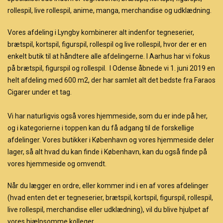
rollespil, live rollespil, anime, manga, merchandise og udklædning.
Vores afdeling i Lyngby kombinerer alt indenfor tegneserier,
brætspil, kortspil, figurspil, rollespil og live rollespil, hvor der er en
enkelt butik til at håndtere alle afdelingerne. I Aarhus har vi fokus
på brætspil, figurspil og rollespil. I Odense åbnede vi 1. juni 2019 en
helt afdeling med 600 m2, der har samlet alt det bedste fra Faraos
Cigarer under et tag.
Vi har naturligvis også vores hjemmeside, som du er inde på her,
og i kategorierne i toppen kan du få adgang til de forskellige
afdelinger. Vores butikker i København og vores hjemmeside deler
lager, så alt hvad du kan finde i København, kan du også finde på
vores hjemmeside og omvendt.
Når du lægger en ordre, eller kommer ind i en af vores afdelinger
(hvad enten det er tegneserier, brætspil, kortspil, figurspil, rollespil,
live rollespil, merchandise eller udklædning), vil du blive hjulpet af
vores hjælpsomme kolleger.