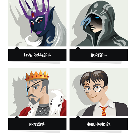
Live Rollespil
Kortspil
Brætspil
Merchandise