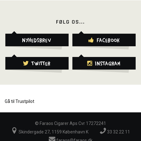
FØLG OS...
Nyhedsbrev
Facebook
Twitter
Instagram
Gå til Trustpilot
©
Faraos Cigarer Aps Cvr 17272241
Skindergade 27, 1159 København K
33 32 22 11
faraos@faraos.dk