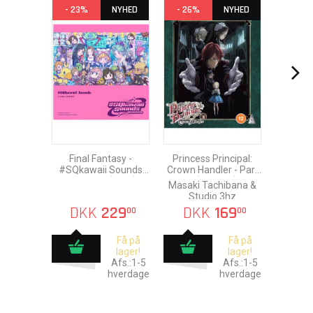
- 23%
NYHED
- 26%
NYHED
Final Fantasy -
Princess Principal:
#SQkawaii Sounds
Crown Handler - Part
Music-CD (1 CD)
3 (Blu-Ray)
Masaki Tachibana &
Studio 3hz
DKK
229
DKK
169
00
00
Få på
Få på
lager!
lager!
Afs.:1-5
Afs.:1-5
hverdage
hverdage