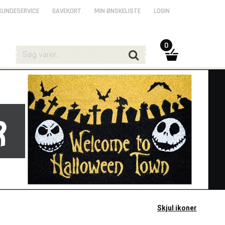
KUNDESERVICE
GAVEKORT
MIN ØNSKELISTE
LOGIN
0
r
Skjul ikoner