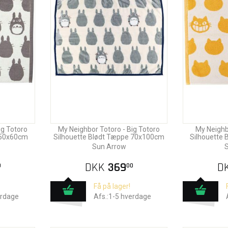
ig Totoro
My Neighbor Totoro - Big Totoro
My Neighb
 50x60cm
Silhouette Blødt Tæppe 70x100cm
Silhouette
Sun Arrow
S
DKK
369
D
0
00
Få på lager!
erdage
Afs.:1-5 hverdage