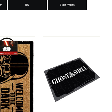
lm
DC
Star Wars