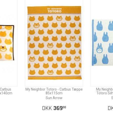
 Catbus
My Neighbor Totoro - Catbus Tæppe
My Neighb
0x140cm
85x115cm
Totoro Si
Sun Arrow
S
DKK
369
D
0
00