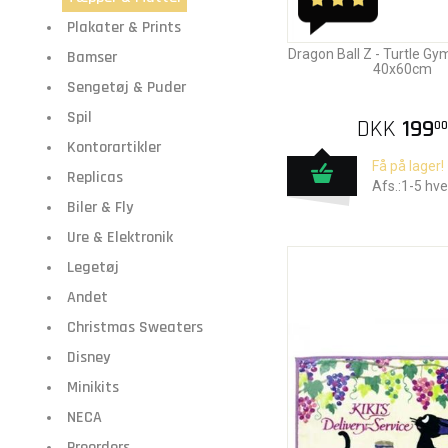
Plakater & Prints
Dragon Ball Z - Turtle G
Bamser
40x60cm
Sengetøj & Puder
Spil
DKK
199
00
Kontorartikler
Få på lager!
Replicas
Afs.:1-5 hv
Biler & Fly
Ure & Elektronik
Legetøj
Andet
Christmas Sweaters
Disney
Minikits
NECA
Preorders