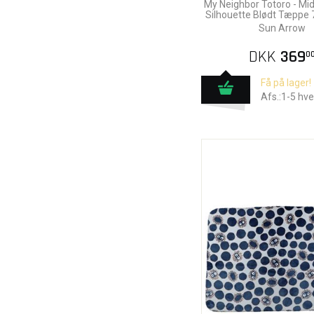
My Neighbor Totoro - Mid
Silhouette Blødt Tæppe
Sun Arrow
DKK
369
0
Få på lager!
Afs.:1-5 hv