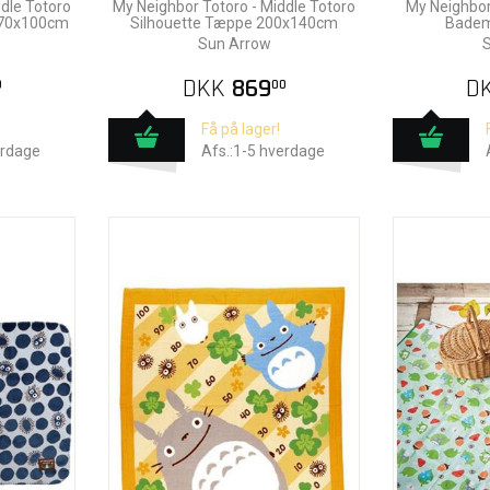
dle Totoro
My Neighbor Totoro - Middle Totoro
My Neighbor
 70x100cm
Silhouette Tæppe 200x140cm
Badem
Sun Arrow
S
DKK
869
D
0
00
Få på lager!
erdage
Afs.:1-5 hverdage