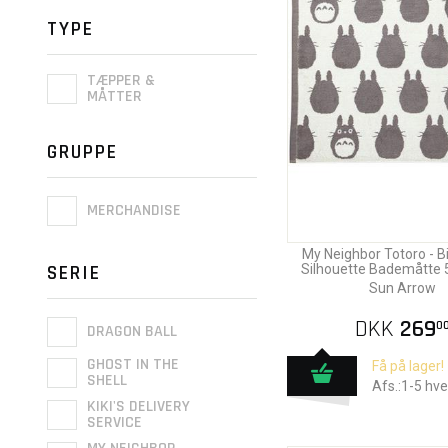
TYPE
TÆPPER &
MÅTTER
GRUPPE
MERCHANDISE
My Neighbor Totoro - B
SERIE
Silhouette Bademåtte
Sun Arrow
DKK
269
0
DRAGON BALL
GHOST IN THE
Få på lager!
SHELL
Afs.:1-5 hv
KIKI'S DELIVERY
SERVICE