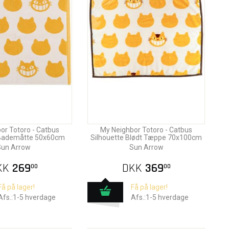
or Totoro - Catbus
My Neighbor Totoro - Catbus
 Bademåtte 50x60cm
Silhouette Blødt Tæppe 70x100cm
un Arrow
Sun Arrow
KK
269
DKK
369
00
00
Få på lager!
Få på lager!
Afs.:1-5 hverdage
Afs.:1-5 hverdage