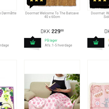
ym Dørmåtte
Doormat Welcome To The Batcave
Doormat: W
40 x 60cm
Sid
DKK
229
D
00
På lager
erdage
Afs.:1-5 hverdage