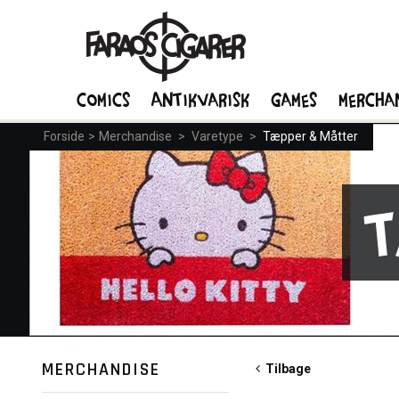
Comics
Antikvarisk
Games
Mercha
Forside
>
Merchandise
>
Varetype
>
Tæpper & Måtter
MERCHANDISE
Tilbage