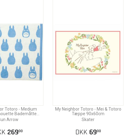
or Totoro - Medium
My Neighbor Totoro - Mei & Totoro
lhouette Bademåtte
Tæppe 90x60cm
50x60cm
un Arrow
Skater
KK
269
DKK
69
00
00