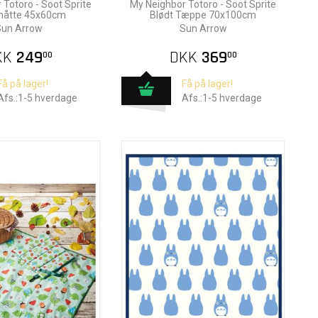
 Totoro - Soot Sprite
My Neighbor Totoro - Soot Sprite
åtte 45x60cm
Blødt Tæppe 70x100cm
un Arrow
Sun Arrow
KK
249
DKK
369
00
00
Få på lager!
Få på lager!
Afs.:1-5 hverdage
Afs.:1-5 hverdage