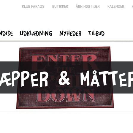
KLUB FARAOS
BUTIKKER
ÅBNINGSTIDER
KALENDER
ndise
Udklædning
Nyheder
Tilbud
Tæpper & Måtte