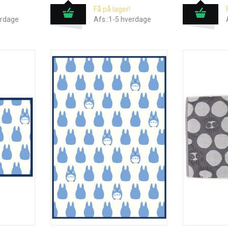
Få på lager!
erdage
Afs.:1-5 hverdage