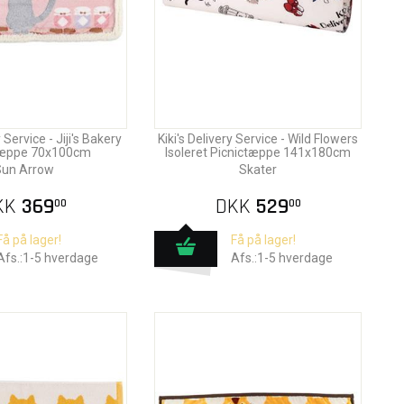
y Service - Jiji's Bakery
Kiki's Delivery Service - Wild Flowers
Tæppe 70x100cm
Isoleret Picnictæppe 141x180cm
un Arrow
Skater
KK
369
DKK
529
00
00
Få på lager!
Få på lager!
Afs.:1-5 hverdage
Afs.:1-5 hverdage