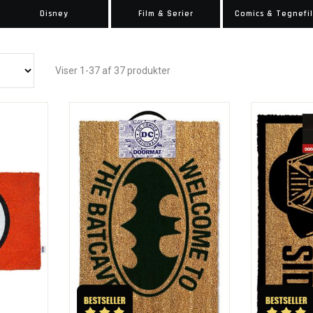
Disney
Film & Serier
Comics & Tegnefi
Viser 1-37 af 37 produkter