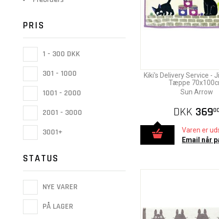
PRIS
1 - 300 DKK
301 - 1000
Kiki's Delivery Service - J
Tæppe 70x100
Sun Arrow
1001 - 2000
DKK
369
0
2001 - 3000
Varen er uds
3001+
Email når p
STATUS
NYE VARER
PÅ LAGER