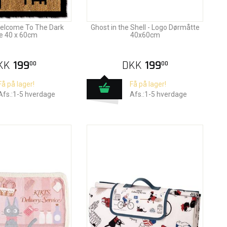
elcome To The Dark
Ghost in the Shell - Logo Dørmåtte
e 40 x 60cm
40x60cm
KK
199
DKK
199
00
00
Få på lager!
Få på lager!
Afs.:1-5 hverdage
Afs.:1-5 hverdage