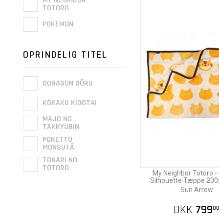
MY NEIGHBOR
TOTORO
POKEMON
OPRINDELIG TITEL
DORAGON BŌRU
KŌKAKU KIDŌTAI
MAJO NO
TAKKYŪBIN
POKETTO
MONSUTĀ
TONARI NO
TOTORO
My Neighbor Totoro -
Silhouette Tæppe 20
Sun Arrow
DKK
799
0