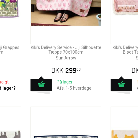
iji Grappes
Kiki's Delivery Service - Jiji Silhouette
Kiki's Deliver
cm
Tæppe 70x100cm
Blødt 
Sun Arrow
S
DKK
299
D
0
00
olgt.
På lager
å lager?
Afs.:1-5 hverdage