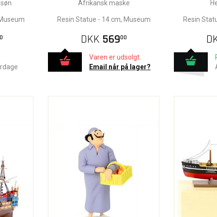
 søn
Afrikansk maske
H
, Museum
Resin Statue - 14 cm, Museum
Resin Stat
DKK
569
D
0
00
Varen er udsolgt.
erdage
Email når på lager?