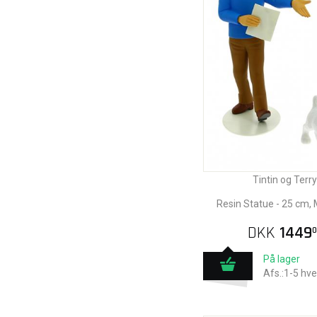
Tintin og Terry
Resin Statue - 25 cm
DKK
1449
0
På lager
Afs.:1-5 hv