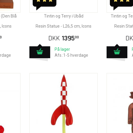
e (Den Blå
Tintin og Terry i Ubåd
Tintin og Te
, Icons
Resin Statue - L26,5 cm, Icons
Resin Sta
DKK
1395
D
0
00
På lager
erdage
Afs.:1-5 hverdage