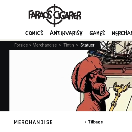
Comics
Antikvarisk
Games
Mercha
Forside
>
Merchandise
>
Tintin
>
Statuer
MERCHANDISE
Tilbage