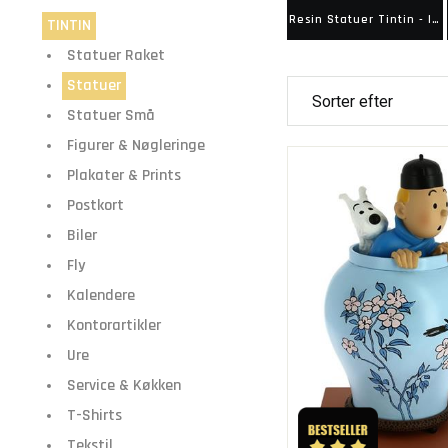
Resin Statuer Tintin - Icons
TINTIN
Statuer Raket
Statuer
Statuer Små
Figurer & Nøgleringe
Plakater & Prints
Postkort
Biler
Fly
Kalendere
Kontorartikler
Ure
Service & Køkken
T-Shirts
Tekstil