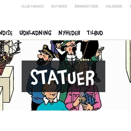
KLUB FARAOS
BUTIKKER
ÅBNINGSTIDER
KALENDER
ndise
Udklædning
Nyheder
Tilbud
Statuer