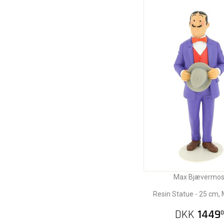
Max Bjævermo
Resin Statue - 25 cm
DKK
1449
0