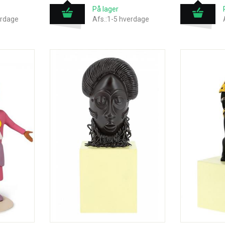
På lager
erdage
Afs.:1-5 hverdage