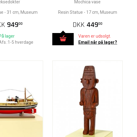
eksedokter
Mochica vase
ue - 31 cm, Museum
Resin Statue - 17 cm, Museum
KK
949
DKK
449
00
00
På lager
Varen er udsolgt.
Afs.:1-5 hverdage
Email når på lager?