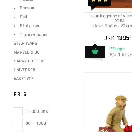
Bamser
Tintin kigger op af vas
Spil
Lotus)
Stofposer
Resin Statue - 20 cm
Tintin Albums
DKK
1395
0
STAR WARS
På lager
MARVEL & DC
Afs.:1-5 hv
HARRY POTTER
UNIVERSER
VARETYPE
PRIS
1 - 300 DKK
301 - 1000