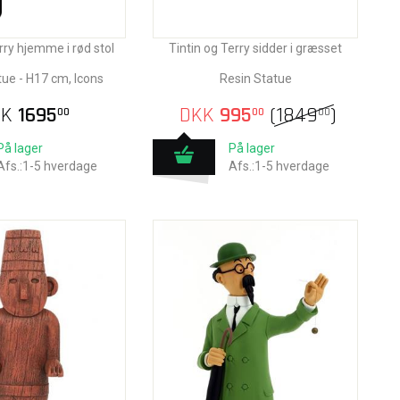
rry hjemme i rød stol
Tintin og Terry sidder i græsset
tue - H17 cm, Icons
Resin Statue
KK
1695
DKK
995
(
1849
)
00
00
00
På lager
På lager
Afs.:1-5 hverdage
Afs.:1-5 hverdage