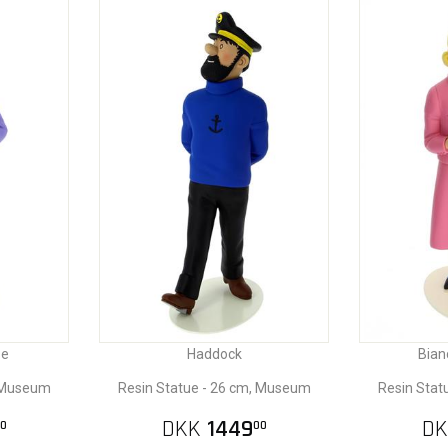
se
Haddock
Bian
, Museum
Resin Statue - 26 cm, Museum
Resin Stat
DKK
1449
DK
0
00