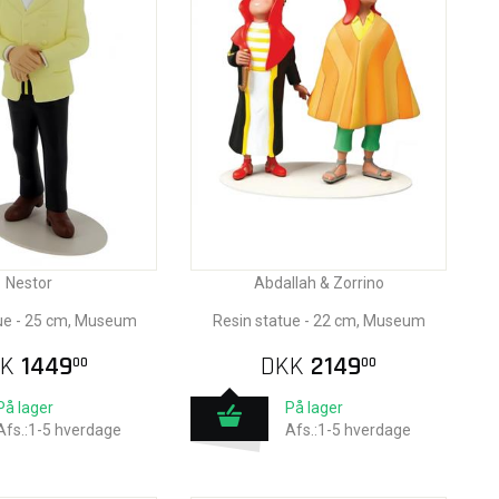
Nestor
Abdallah & Zorrino
ue - 25 cm, Museum
Resin statue - 22 cm, Museum
K
1449
DKK
2149
00
00
På lager
På lager
Afs.:1-5 hverdage
Afs.:1-5 hverdage