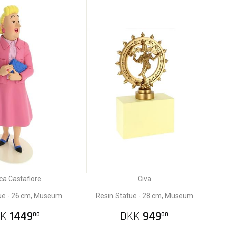
ca Castafiore
Civa
ue - 26 cm, Museum
Resin Statue - 28 cm, Museum
K
1449
DKK
949
00
00