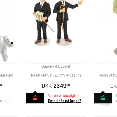
Dupond & Dupont
, Museum
Resin statue - 25 cm, Museum
Resin Stat
DKK
2349
DK
0
00
Varen er udsolgt.
erdage
Email når på lager?