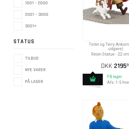
1001 - 2000
2001 - 3000
3001+
STATUS
Tintin og Terry Anko
udgave)
Resin Statue - 22 cm
TILBUD
DKK
2195
0
NYE VARER
På lager
PÅ LAGER
Afs.:1-5 hv