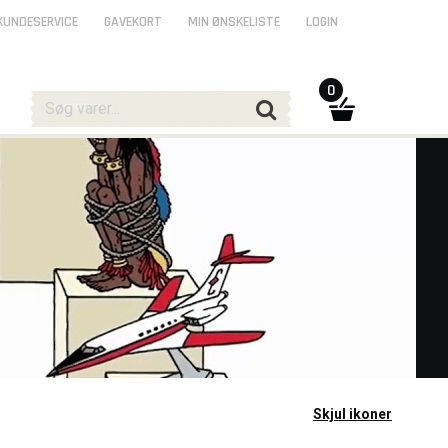
KUNDESERVICE
GAVEKORT
MIN ØNSKELISTE
LOGIN
0
Skjul ikoner