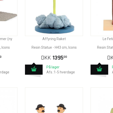
mmer (ny
Affyring Raket
Le Fe
, Icons
Resin Statue - H43 cm, Icons
Resin Sta
DKK
1395
D
0
00
På lager
erdage
Afs.:1-5 hverdage