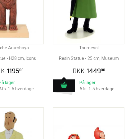
tiche Arumbaya
Tournesol
tue - H28 cm, Icons
Resin Statue - 25 cm, Museum
KK
1195
DKK
1449
00
00
På lager
På lager
Afs.:1-5 hverdage
Afs.:1-5 hverdage