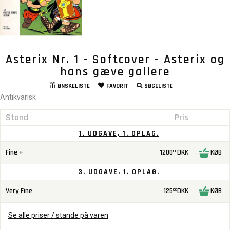
Asterix Nr. 1 - Softcover - Asterix og
hans gæve gallere
ØNSKELISTE
FAVORIT
SØGELISTE
Antikvarisk
Stand
Pris
1. UDGAVE, 1. OPLAG.
Fine +
1200
DKK
KØB
00
3. UDGAVE, 1. OPLAG.
Very Fine
125
DKK
KØB
00
Se alle priser / stande på varen