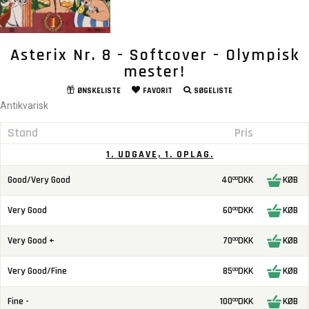
Asterix Nr. 8 - Softcover - Olympisk
mester!
ØNSKELISTE
FAVORIT
SØGELISTE
Antikvarisk
Stand
Pris
1. UDGAVE, 1. OPLAG.
Good/Very Good
40
DKK
KØB
00
Very Good
60
DKK
KØB
00
Very Good +
70
DKK
KØB
00
Very Good/Fine
85
DKK
KØB
00
Fine -
100
DKK
KØB
00