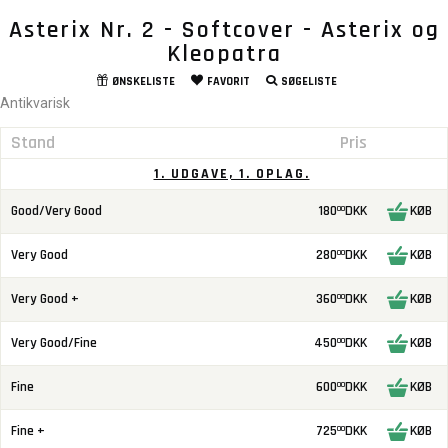
Asterix Nr. 2 - Softcover - Asterix og
Kleopatra
ØNSKELISTE
FAVORIT
SØGELISTE
Antikvarisk
Stand
Pris
1. UDGAVE, 1. OPLAG.
Good/Very Good
180
DKK
KØB
00
Very Good
280
DKK
KØB
00
Very Good +
360
DKK
KØB
00
Very Good/Fine
450
DKK
KØB
00
Fine
600
DKK
KØB
00
Fine +
725
DKK
KØB
00