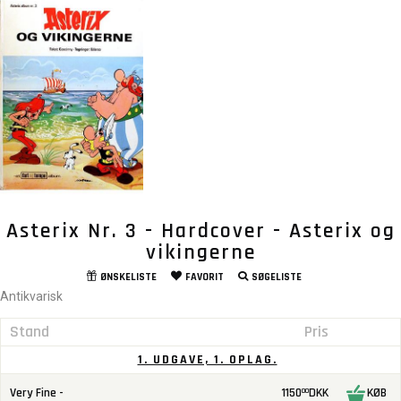
Asterix Nr. 3 - Hardcover - Asterix og
vikingerne
ØNSKELISTE
FAVORIT
SØGELISTE
Antikvarisk
Stand
Pris
1. UDGAVE, 1. OPLAG.
Very Fine -
1150
DKK
KØB
00