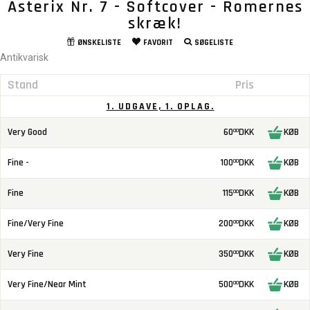
Asterix Nr. 7 - Softcover - Romernes
skræk!
ØNSKELISTE
FAVORIT
SØGELISTE
Antikvarisk
Stand
Pris
1. UDGAVE, 1. OPLAG.
Very Good
60
DKK
KØB
00
Fine -
100
DKK
KØB
00
Fine
115
DKK
KØB
00
Fine/Very Fine
200
DKK
KØB
00
Very Fine
350
DKK
KØB
00
Very Fine/Near Mint
500
DKK
KØB
00