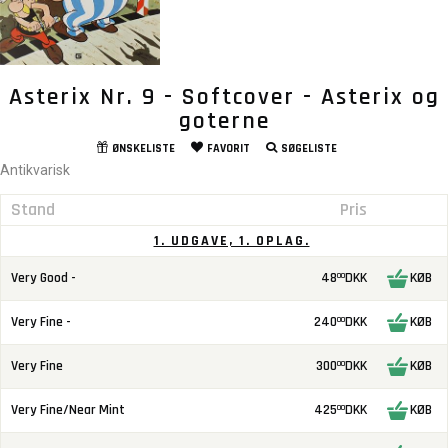
Asterix Nr. 9 - Softcover - Asterix og
goterne
ØNSKELISTE
FAVORIT
SØGELISTE
Antikvarisk
Stand
Pris
1. UDGAVE, 1. OPLAG.
Very Good -
48
DKK
KØB
00
Very Fine -
240
DKK
KØB
00
Very Fine
300
DKK
KØB
00
Very Fine/Near Mint
425
DKK
KØB
00