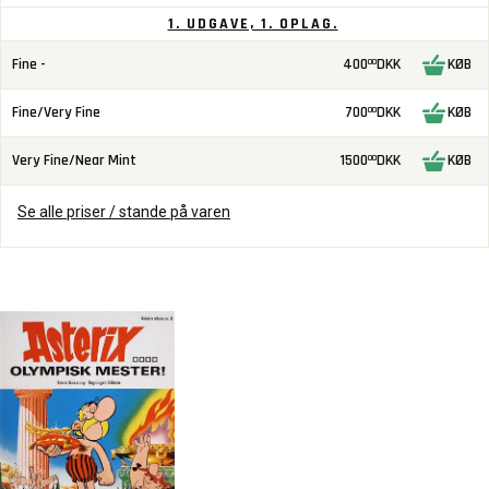
1. UDGAVE, 1. OPLAG.
Fine -
400
DKK
KØB
00
Fine/Very Fine
700
DKK
KØB
00
Very Fine/Near Mint
1500
DKK
KØB
00
Se alle priser / stande på varen