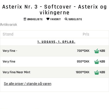
Asterix Nr. 3 - Softcover - Asterix og
vikingerne
ØNSKELISTE
FAVORIT
SØGELISTE
Antikvarisk
Stand
Pris
1. UDGAVE, 1. OPLAG.
Very Fine -
700
DKK
KØB
00
Very Fine
950
DKK
KØB
00
Very Fine/Near Mint
1800
DKK
KØB
00
Se alle priser / stande på varen