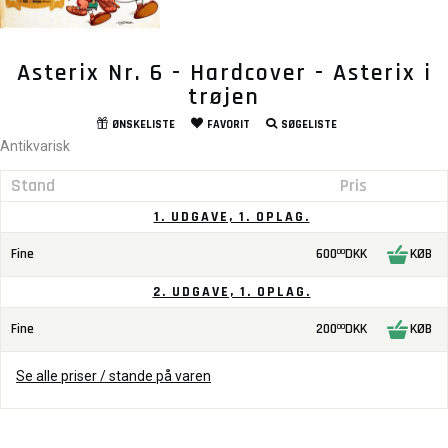
Asterix Nr. 6 - Hardcover - Asterix i
trøjen
ØNSKELISTE
FAVORIT
SØGELISTE
Antikvarisk
Stand
Pris
1. UDGAVE, 1. OPLAG.
Fine
600
DKK
KØB
00
2. UDGAVE, 1. OPLAG.
Fine
200
DKK
KØB
00
Se alle priser / stande på varen