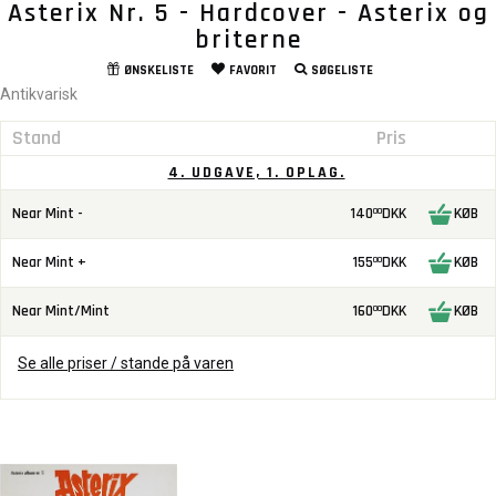
Asterix Nr. 5 - Hardcover - Asterix og
briterne
ØNSKELISTE
FAVORIT
SØGELISTE
Antikvarisk
Stand
Pris
4. UDGAVE, 1. OPLAG.
Near Mint -
140
DKK
KØB
00
Near Mint +
155
DKK
KØB
00
Near Mint/Mint
160
DKK
KØB
00
Se alle priser / stande på varen