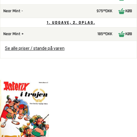
Near Mint -
975
DKK
KØB
00
1. UDGAVE, 2. OPLAG.
Near Mint +
185
DKK
KØB
00
Se alle priser / stande på varen