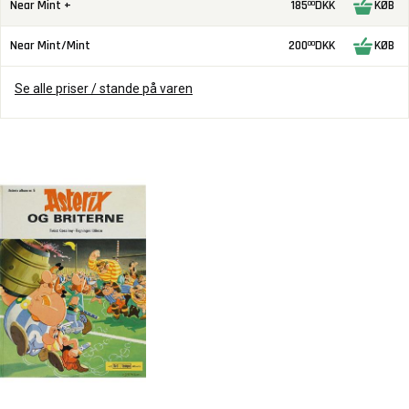
Near Mint +
185
DKK
KØB
00
Near Mint/Mint
200
DKK
KØB
00
Se alle priser / stande på varen