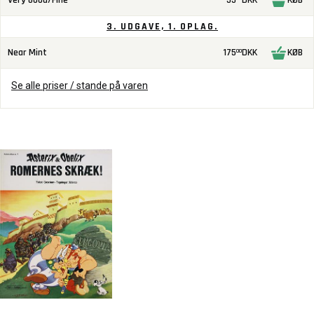
Very Good/Fine
55
DKK
KØB
3. UDGAVE, 1. OPLAG.
Near Mint
175
DKK
KØB
00
Se alle priser / stande på varen