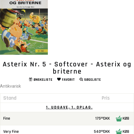
Asterix Nr. 5 - Softcover - Asterix og
briterne
ØNSKELISTE
FAVORIT
SØGELISTE
Antikvarisk
Stand
Pris
1. UDGAVE, 1. OPLAG.
Fine
175
DKK
KØB
00
Very Fine
540
DKK
KØB
00