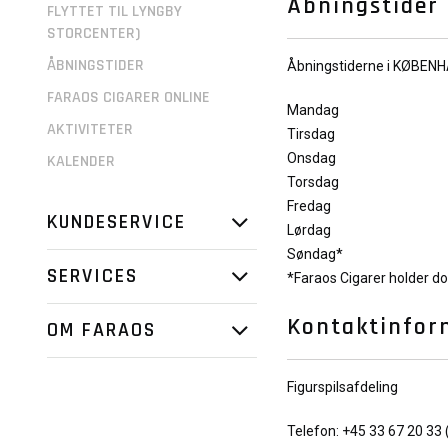
Åbningstider
FLYTTET TIL LYNGBY
STORCENTER)
ÅBNINGSTIDER
Åbningstiderne i
KØBENHA
FARAOS CIGARER ONLINE
Mandag
AKTIVITETER
Tirsdag
Onsdag
KALENDER
Torsdag
Fredag
KUNDESERVICE
Lørdag
Søndag*
SERVICES
*Faraos Cigarer holder do
Kontaktinfor
OM FARAOS
Figurspilsafdeling
Telefon: +45 33 67 20 33 