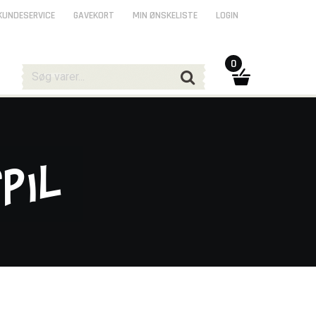
KUNDESERVICE
GAVEKORT
MIN ØNSKELISTE
LOGIN
0
pil