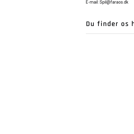
E-mail:
Spil@faraos.dk
Du finder os 