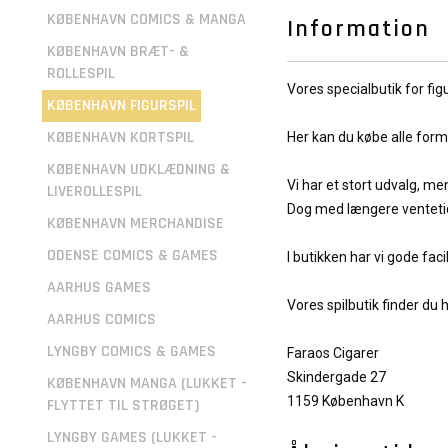
KØBENHAVN COMICS & MANGA
Information
KØBENHAVN BRÆT- &
ROLLESPIL
Vores specialbutik for fig
KØBENHAVN FIGURSPIL
KØBENHAVN KORTSPIL
Her kan du købe alle forme
KØBENHAVN UDKLÆDNING &
Vi har et stort udvalg, me
LIVEROLLESPIL
Dog med længere ventetid h
KØBENHAVN MERCHANDISE
ODENSE COMICS & GAMES
I butikken har vi gode facil
AARHUS GAMES
Vores spilbutik finder du 
AARHUS COMICS
LYNGBY COMICS & GAMES
Faraos Cigarer
Skindergade 27
KØBENHAVN MANGA (LUKKET -
1159 København K
FLYTTET TIL STRØGET)
LYNGBY GAMES (LUKKET -