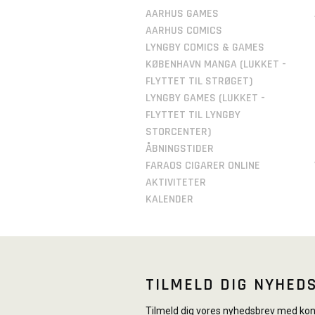
AARHUS GAMES
AARHUS COMICS
LYNGBY COMICS & GAMES
KØBENHAVN MANGA (LUKKET -
FLYTTET TIL STRØGET)
LYNGBY GAMES (LUKKET -
FLYTTET TIL LYNGBY
STORCENTER)
ÅBNINGSTIDER
FARAOS CIGARER ONLINE
AKTIVITETER
KALENDER
TILMELD DIG NYHED
Tilmeld dig vores nyhedsbrev med konk