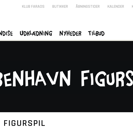
KLUB FARAOS
BUTIKKER
ÅBNINGSTIDER
KALENDER
ndise
Udklædning
Nyheder
Tilbud
benhavn Figurs
 FIGURSPIL