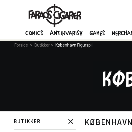
Comics
Antikvarisk
Games
Mercha
Forside
>
Butikker
>
København Figurspil
Kø
KØBENHAVN
BUTIKKER