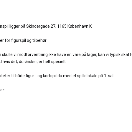
urspil ligger på Skindergade 27,
1165 København K.
r for figurspil og tilbehør
n skulle vi modforventning ikke have en vare på lager, kan vi typisk skaf
vis det, du ønsker, er helt specielt.
iteter til både figur- og kortspil da med et spillelokale på 1. sal.
her: