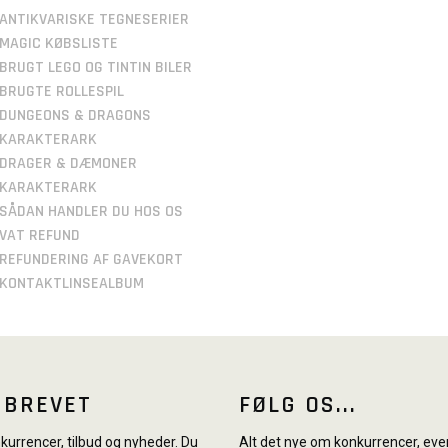
ANTIKVARISKE TEGNESERIER
MAGIC KØBSLISTE
BRUGT LEGO OG TINTIN BILER
BRUGTE ROLLESPIL
DUNGEONS & DRAGONS
KARAKTERARK
DRAGER & DÆMONER
KARAKTERARK
SÅDAN HANDLER DU HOS OS
VAT REFUND
REFUNDERING AF GAVEKORT
KONTAKTLINSEALBUM
SBREVET
FØLG OS...
urrencer, tilbud og nyheder. Du
Alt det nye om konkurrencer, even