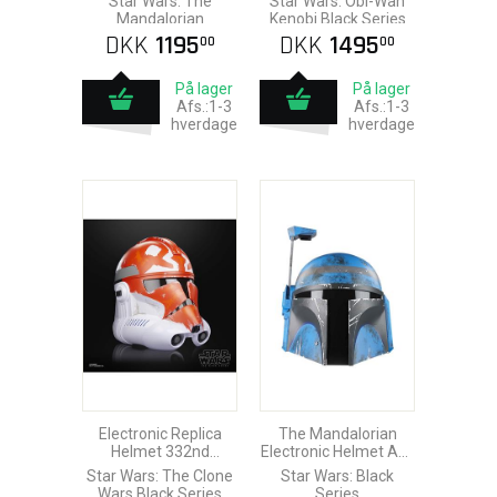
Star Wars: The
Star Wars: Obi-Wan
Mandalorian
Kenobi Black Series
DKK
1195
DKK
1495
00
00
På lager
På lager
Afs.:1-3
Afs.:1-3
hverdage
hverdage
Electronic Replica
The Mandalorian
Helmet 332nd
Electronic Helmet Axe
Ahsoka's Clone
Woves
Star Wars: The Clone
Star Wars: Black
Trooper
Wars Black Series
Series