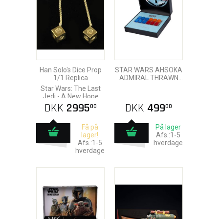
Han Solo's Dice Prop
STAR WARS AHSOKA
1/1 Replica
ADMIRAL THRAWN
RANK BADGE PIN
Star Wars: The Last
Jedi - A New Hope
DKK
2995
DKK
499
00
00
Få på
På lager
lager!
Afs.:1-5
Afs.:1-5
hverdage
hverdage