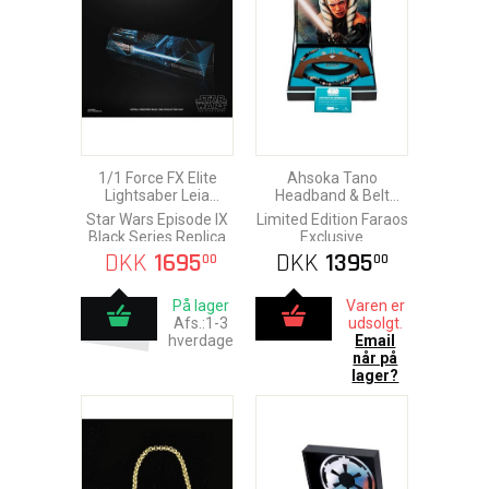
1/1 Force FX Elite
Ahsoka Tano
Lightsaber Leia
Headband & Belt
Organa
Beads Replica
Star Wars Episode IX
Limited Edition Faraos
Black Series Replica
Exclusive
DKK
1695
DKK
1395
00
00
På lager
Varen er
Afs.:1-3
udsolgt.
hverdage
Email
når på
lager?