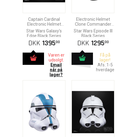
Captain Cardinal
Electronic Helmet
Electronic Helmet
Clone Commander
Replica
Cody
Star Wars Galaxy's
Star Wars Episode III
Edge Black Series
Black Series
DKK
1395
DKK
1295
00
00
Varen er
Få på
udsolgt.
lager!
Email
Afs.:1-5
når på
hverdage
lager?