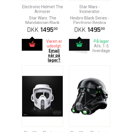
Electronic Helmet The
Star Wars -
Armorer
Incinerator
Stormtrooper Helmet
Star Wars: The
Hesbro Black Series -
Mandalorian Black
Electronic Replica
Series
DKK
1495
DKK
1495
00
00
Varen er
På lager
udsolgt.
Afs.:1-5
Email
hverdage
når på
lager?