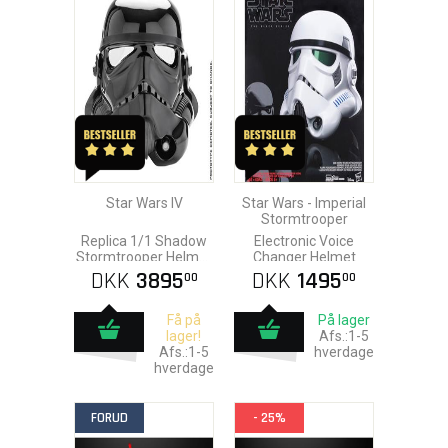
Star Wars IV
Star Wars - Imperial
Stormtrooper
Replica 1/1 Shadow
Electronic Voice
Stormtrooper Helmet
Changer Helmet
Standard
DKK
3895
DKK
1495
00
00
Få på
På lager
lager!
Afs.:1-5
Afs.:1-5
hverdage
hverdage
FORUD
- 25%