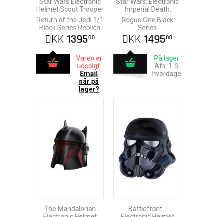
Star Wars Electronic
Star Wars: Electronic
Helmet Scout Trooper
Imperial Death
Trooper Helmet
Return of the Jedi 1/1
Rogue One Black
Black Series Replica
Series
DKK
1395
DKK
1495
00
00
Varen er
På lager
udsolgt.
Afs.:1-5
Email
hverdage
når på
lager?
The Mandalorian
Battlefront -
Electronic Helmet
Electronic Helmet