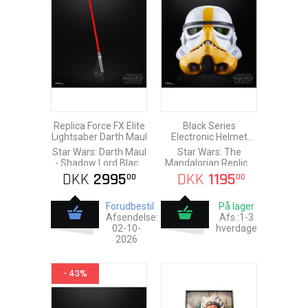
Replica Force FX Elite
Black Series
Lightsaber Darth Maul
Electronic Helmet
Artillery Stormtrooper
Star Wars: Darth Maul
Star Wars: The
- Shadow Lord Black
Mandalorian Replica
Series
1/1
DKK
2995
DKK
1195
00
00
Forudbestil
På lager
Afsendelse:
Afs.:1-3
02-10-
hverdage
2026
- 43%