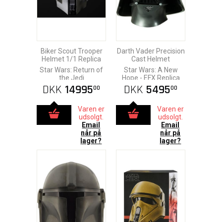
Biker Scout Trooper
Darth Vader Precision
Helmet 1/1 Replica
Cast Helmet
Star Wars: Return of
Star Wars: A New
the Jedi
Hope - EFX Replica
DKK
14995
DKK
5495
00
00
Varen er
Varen er
udsolgt.
udsolgt.
Email
Email
når på
når på
lager?
lager?