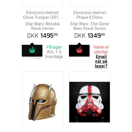
Electronic Helmet
Electronic Helmet
Clone Trooper (501st
Phase II Clone
Legion)
Trooper
Star Wars: Ahsoka
Star Wars: The Clone
Black Series
Wars Black Series
DKK
1495
DKK
1349
00
00
På lager
Varen er
Afs.:1-5
udsolgt.
hverdage
Email
når på
lager?