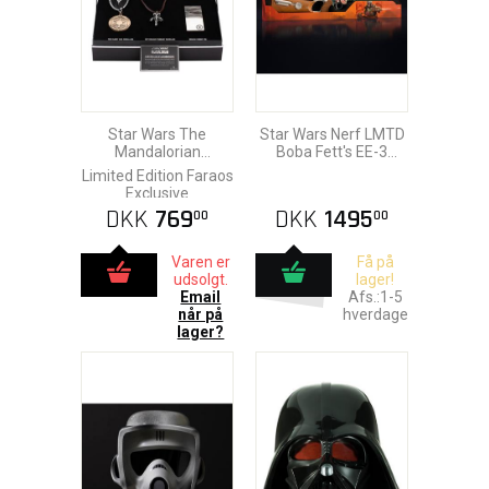
Star Wars The
Star Wars Nerf LMTD
Mandalorian
Boba Fett's EE-3
Premium Replica Box
Blaster 76 cm
Limited Edition Faraos
Set
Exclusive
DKK
769
DKK
1495
00
00
Varen er
Få på
udsolgt.
lager!
Email
Afs.:1-5
når på
hverdage
lager?