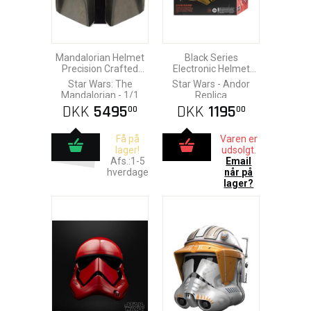
Mandalorian Helmet
Black Series
Precision Crafted
Electronic Helmet
Replica
Shoretrooper
Star Wars: The
Star Wars - Andor
Mandalorian - 1/1
Replica
Prop
DKK
5495
DKK
1195
00
00
Få på
Varen er
lager!
udsolgt.
Afs.:1-5
Email
hverdage
når på
lager?