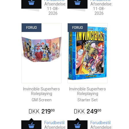
Afsendelse:
Afsendelse:
11-08-
11-08-
2026
2026
FORUD
FORUD
Invincible Superhero
Invincible Superhero
Roleplaying
Roleplaying
GM Screen
Starter Set
DKK
219
DKK
249
00
00
Forudbestil
Forudbestil
Afsendelse:
Afsendelse: