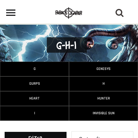
G-H-I
G
GENESYS
GURPS
H
HEART
HUNTER
I
INVISIBLE SUN
Filter