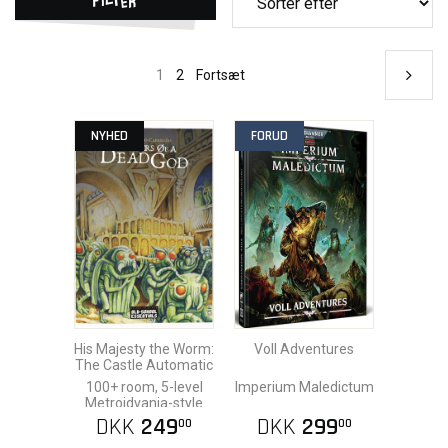
1
2
Fortsæt
NYHED
FORUD
His Majesty the Worm:
Voll Adventures
The Castle Automatic
100+ room, 5-level
Imperium Maledictum
Metroidvania-style
dungeon
DKK
249
DKK
299
00
00