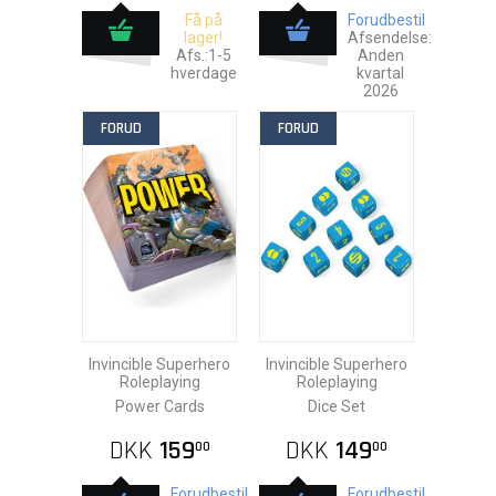
Få på
Forudbestil
lager!
Afsendelse:
Afs.:1-5
Anden
hverdage
kvartal
2026
FORUD
FORUD
Invincible Superhero
Invincible Superhero
Roleplaying
Roleplaying
Power Cards
Dice Set
DKK
159
DKK
149
00
00
Forudbestil
Forudbestil