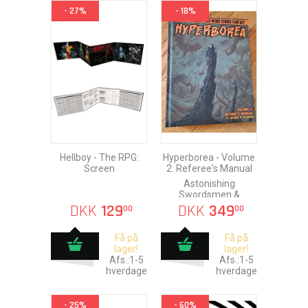
- 27%
- 18%
Hellboy - The RPG:
Hyperborea - Volume
Screen
2: Referee's Manual
Astonishing
Swordsmen &
Sorcerers of
DKK
129
DKK
349
00
00
Hyperborea
Få på
Få på
lager!
lager!
Afs.:1-5
Afs.:1-5
hverdage
hverdage
- 25%
- 60%