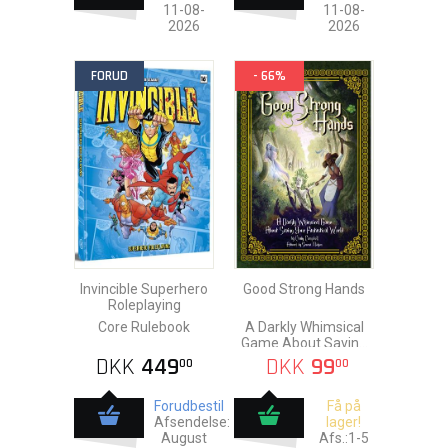
11-08-
11-08-
2026
2026
FORUD
- 66%
Invincible Superhero
Good Strong Hands
Roleplaying
Core Rulebook
A Darkly Whimsical
Game About Saving
Your Fantastical
DKK
449
DKK
99
00
00
World
Forudbestil
Få på
Afsendelse:
lager!
August
Afs.:1-5