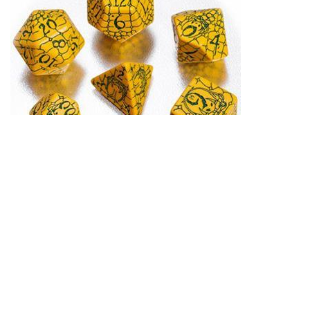
I vores rollespilsafdeling i Skindergade 31 i København K finder du
et stort udvalg af rollespil fra tidsløse klassikere som Dungeons &
Dragons og Call of Cthulhu til smalle, specialiserede rollespil. Vi