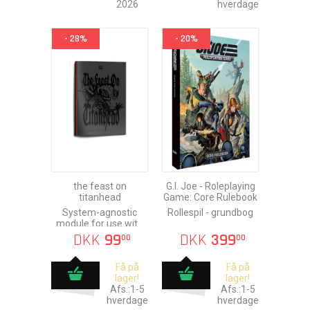
2026
hverdage
- 28%
- 20%
the feast on
G.I. Joe - Roleplaying
titanhead
Game: Core Rulebook
System-agnostic
Rollespil - grundbog
module for use with
any traditional
DKK
99
DKK
399
00
00
roleplaying game
Få på
Få på
lager!
lager!
Afs.:1-5
Afs.:1-5
hverdage
hverdage