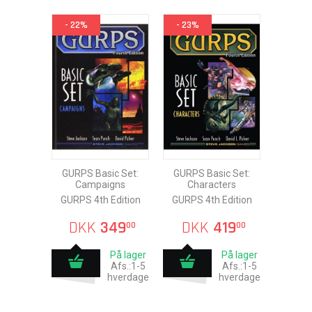
- 22%
- 23%
GURPS Basic Set:
GURPS Basic Set:
Campaigns
Characters
GURPS 4th Edition
GURPS 4th Edition
DKK
349
DKK
419
00
00
På lager
På lager
Afs.:1-5
Afs.:1-5
hverdage
hverdage