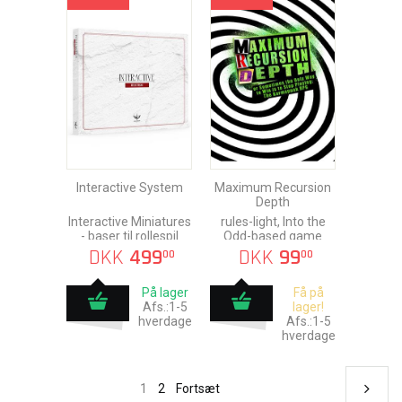
Interactive System
Maximum Recursion
Depth
Interactive Miniatures
rules-light, Into the
- baser til rollespil
Odd-based game
DKK
499
DKK
99
00
00
På lager
Få på
Afs.:1-5
lager!
hverdage
Afs.:1-5
hverdage
1
2
Fortsæt