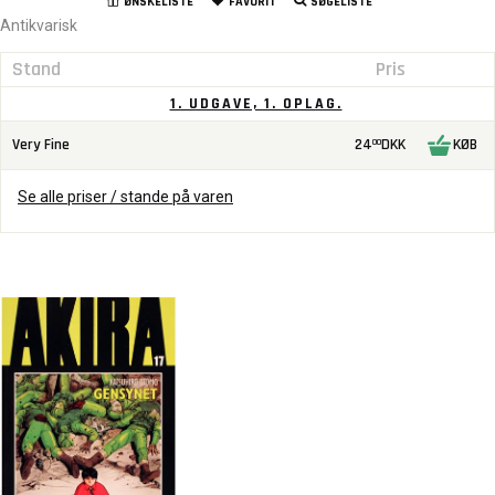
ØNSKELISTE
FAVORIT
SØGELISTE
Antikvarisk
Stand
Pris
1. UDGAVE, 1. OPLAG.
Very Fine
24
DKK
KØB
00
Se alle priser / stande på varen