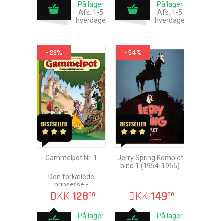
På lager
På lager
Afs.:1-5
Afs.:1-5
hverdage
hverdage
- 28%
- 54%
Gammelpot Nr. 1
Jerry Spring Komplet
bind 1 (1954-1955)
Den forkælede
prinsesse -
Introduktionspris
DKK
128
DKK
149
00
00
På lager
På lager