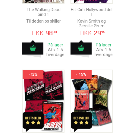
The Walking Dead
Hit-Girl i Hollywood del
bind 1
1
Til døden os skiller
Kevin Smith og
Pernille Ørum
DKK
98
DKK
29
00
95
På lager
På lager
Afs.:1-5
Afs.:1-5
hverdage
hverdage
- 12%
- 45%