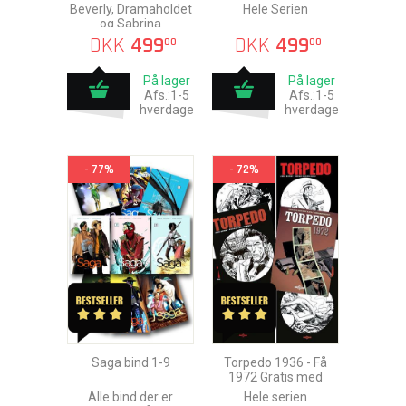
Beverly, Dramaholdet
Hele Serien
og Sabrina
DKK
499
DKK
499
00
00
På lager
På lager
Afs.:1-5
Afs.:1-5
hverdage
hverdage
- 77%
- 72%
Saga bind 1-9
Torpedo 1936 - Få
1972 Gratis med
Alle bind der er
Hele serien