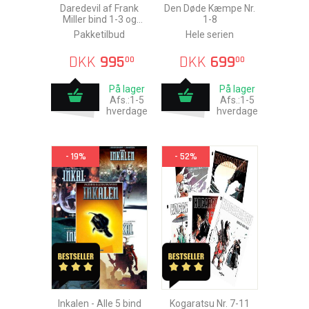
Daredevil af Frank
Den Døde Kæmpe Nr.
Miller bind 1-3 og
1-8
Genfødt
Pakketilbud
Hele serien
DKK
995
DKK
699
00
00
På lager
På lager
Afs.:1-5
Afs.:1-5
hverdage
hverdage
- 19%
- 52%
Inkalen - Alle 5 bind
Kogaratsu Nr. 7-11