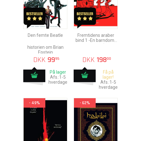
Den femte Beatle
Fremtidens araber
bind 1 -En barndom i
Mellemøsten (1978-
historien om Brian
1984)
Epstein
DKK
99
DKK
198
95
00
På lager
Få på
Afs.:1-5
lager!
hverdage
Afs.:1-5
hverdage
- 49%
- 62%