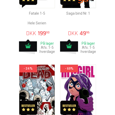
Fatale 1-5
Saga bind Nr. 1
Hele Serien
DKK
199
DKK
49
00
95
På lager
På lager
Afs.:1-5
Afs.:1-5
hverdage
hverdage
- 24%
- 69%