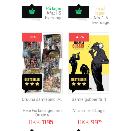
På lager
Få på
Afs.:1-5
lager!
hverdage
Afs.:1-5
hverdage
- 13%
- 46%
Druuna samlebind 0-5
Gamle gubber Nr. 1
Hele Fortællingen om
Vi, som er tilbage
Druuna
DKK
1195
DKK
99
00
95