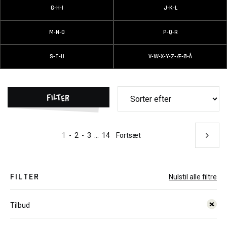
G-H-I
J-K-L
M-N-O
P-Q-R
S-T-U
V-W-X-Y-Z-Æ-Ø-Å
Filter
1
-
2
-
3
...
14
Fortsæt
FILTER
Nulstil alle filtre
Tilbud