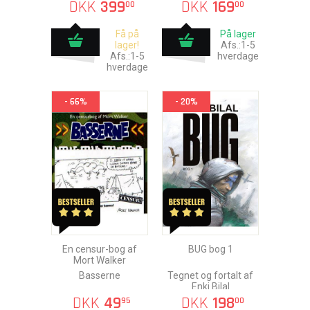
Sænket
DKK
399
DKK
169
00
00
Få på
På lager
lager!
Afs.:1-5
Afs.:1-5
hverdage
hverdage
- 66%
- 20%
En censur-bog af
BUG bog 1
Mort Walker
Basserne
Tegnet og fortalt af
Enki Bilal
DKK
49
DKK
198
95
00