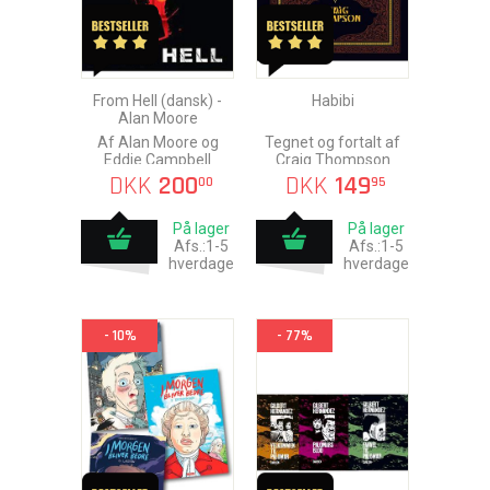
From Hell (dansk) -
Habibi
Alan Moore
Af Alan Moore og
Tegnet og fortalt af
Eddie Campbell
Craig Thompson
DKK
200
DKK
149
00
95
På lager
På lager
Afs.:1-5
Afs.:1-5
hverdage
hverdage
- 10%
- 77%