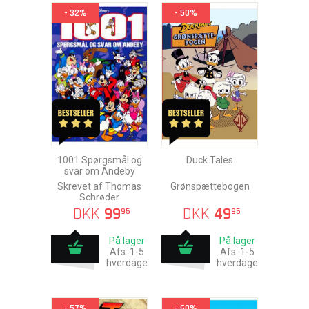
- 32%
- 50%
1001 Spørgsmål og
Duck Tales
svar om Andeby
Skrevet af Thomas
Grønspættebogen
Schrøder
DKK
99
DKK
49
95
95
På lager
På lager
Afs.:1-5
Afs.:1-5
hverdage
hverdage
- 57%
- 60%