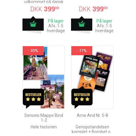
udkommet på dansk
DKK
399
DKK
399
00
00
På lager
På lager
Afs.:1-5
Afs.:1-5
hverdage
hverdage
- 20%
- 77%
Senseis Mappe Bind
Arne And Nr. 5-8
1-2
Hele historien
Genopstandelsen
komplet + Bombet og