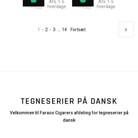
Afs.:1-5
Afs.:1-5
hverdage
hverdage
1
-
2
-
3
...
14
Fortsæt
TEGNESERIER PÅ DANSK
Velkommen til Faraos Cigarers afdeling for tegneserier på
dansk