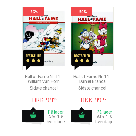
- 56%
- 56%
Hall of Fame Nr. 11 -
Hall of Fame Nr. 14 -
William Van Horn
Daniel Branca
Sidste chance!
Sidste chance!
DKK
99
DKK
99
95
95
På lager
På lager
Afs.:1-5
Afs.:1-5
hverdage
hverdage