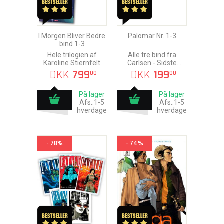
I Morgen Bliver Bedre
Palomar Nr. 1-3
bind 1-3
Hele trilogien af
Alle tre bind fra
Karoline Stjernfelt
Carlsen - Sidste
Chance!
DKK
799
DKK
199
00
00
På lager
På lager
Afs.:1-5
Afs.:1-5
hverdage
hverdage
- 78%
- 74%