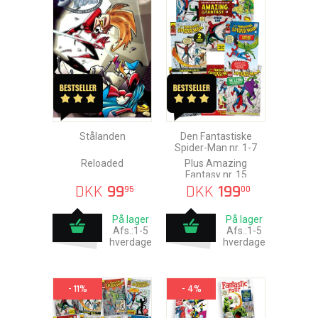
Stålanden
Den Fantastiske
Spider-Man nr. 1-7
Reloaded
Plus Amazing
Fantasy nr. 15
DKK
99
DKK
199
95
00
På lager
På lager
Afs.:1-5
Afs.:1-5
hverdage
hverdage
- 11%
- 4%