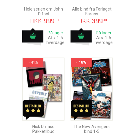
Hele serien om John
Alle bind fra Forlaget
Difool
Faraos
DKK
999
DKK
399
00
00
På lager
På lager
Afs.:1-5
Afs.:1-5
hverdage
hverdage
- 41%
- 48%
Nick Drnaso
The New Avengers
Pakketilbud
bind 1-5