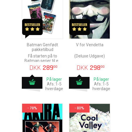
Batman Genfødt
V for Vendetta
pakketilbud
Få starten på to
(Deluxe Udgave)
Batman serier til en
skarp pris
DKK
289
DKK
298
00
00
På lager
På lager
Afs.:1-5
Afs.:1-5
hverdage
hverdage
- 78%
- 80%