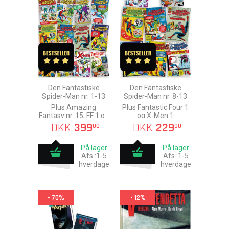
Den Fantastiske
Den Fantastiske
Spider-Man nr. 1-13
Spider-Man nr. 8-13
Plus Amazing
Plus Fantastic Four 1
Fantasy nr. 15, FF 1 og
og X-Men 1
X-Men 1
DKK
399
DKK
229
00
00
På lager
På lager
Afs.:1-5
Afs.:1-5
hverdage
hverdage
- 70%
- 12%