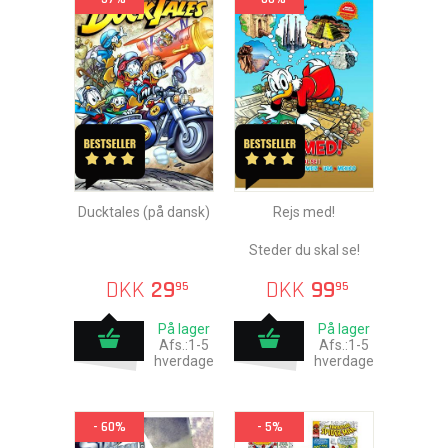
Ducktales (på dansk)
Rejs med!
Steder du skal se!
DKK
29
DKK
99
95
95
På lager
På lager
Afs.:1-5
Afs.:1-5
hverdage
hverdage
- 60%
- 5%