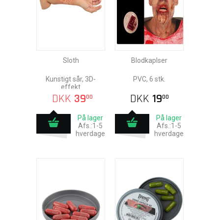
Sloth
Blodkaplser
Kunstigt sår, 3D-
PVC, 6 stk.
effekt
DKK
39
DKK
19
00
00
På lager
På lager
Afs.:1-5
Afs.:1-5
hverdage
hverdage