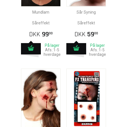
Mundlam
Sår Syning
Såreffekt
Såreffekt
DKK
99
DKK
59
00
00
På lager
På lager
Afs.:1-5
Afs.:1-5
hverdage
hverdage