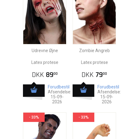
Udrevne Øjne
Zombie Angreb
Latex protese
Latex protese
DKK
89
DKK
79
00
00
Forudbestil
Forudbestil
Afsendelse:
Afsendelse:
15-09-
15-09-
2026
2026
- 33%
- 33%