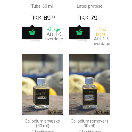
Tube, 60 ml.
Latex protese
DKK
89
DKK
79
00
00
På lager
Få på
Afs.:1-5
lager!
hverdage
Afs.:1-5
hverdage
Collodium arvæske
Collodium remover (
(30 ml)
30 ml)