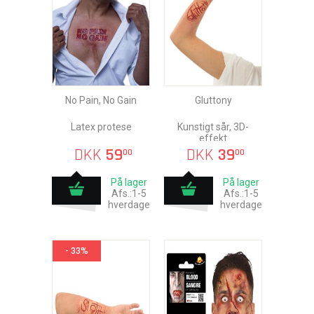
No Pain, No Gain
Gluttony
Latex protese
Kunstigt sår, 3D-
effekt
DKK
59
DKK
39
00
00
På lager
På lager
Afs.:1-5
Afs.:1-5
hverdage
hverdage
- 33%