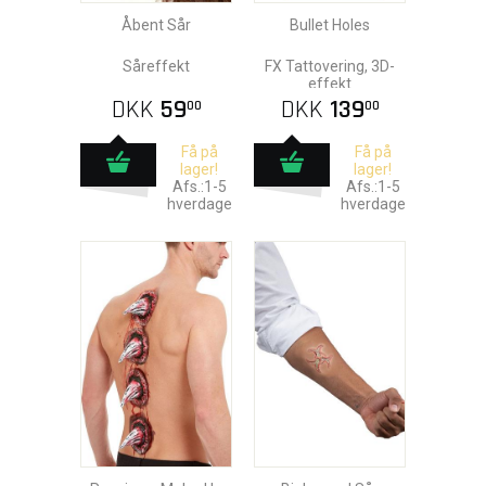
Åbent Sår
Bullet Holes
Såreffekt
FX Tattovering, 3D-
effekt
DKK
59
DKK
139
00
00
Få på
Få på
lager!
lager!
Afs.:1-5
Afs.:1-5
hverdage
hverdage