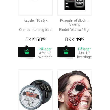
Kapsler, 10 styk
Koaguleret Blod m.
Svamp
Grimas - kunstig blod
Blodeffekt, ca.15 gr.
DKK
50
DKK
19
00
00
På lager
På lager
Afs.:1-5
Afs.:1-5
hverdage
hverdage