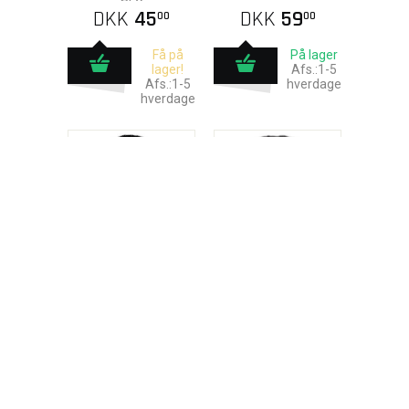
DKK
45
DKK
59
00
00
Få på
På lager
lager!
Afs.:1-5
Afs.:1-5
hverdage
hverdage
Fordømte dronning
Gnavet Næse
Latex protese
Latex protese
00
00