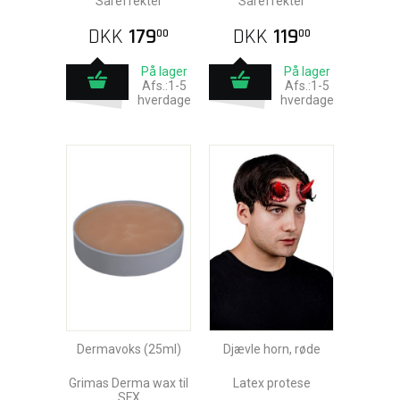
Såreffekter
Såreffekter
DKK
179
DKK
119
00
00
På lager
På lager
Afs.:1-5
Afs.:1-5
hverdage
hverdage
Dermavoks (25ml)
Djævle horn, røde
Grimas Derma wax til
Latex protese
SFX