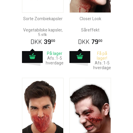
Sorte Zombiekapsler
Closer Look
Vegetabilske kapsler,
Såreffekt
5 stk.
DKK
39
DKK
79
00
00
På lager
Få på
Afs.:1-5
lager!
hverdage
Afs.:1-5
hverdage