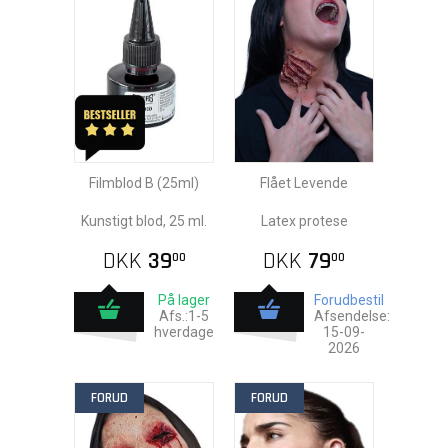
Filmblod B (25ml)
Flået Levende
Kunstigt blod, 25 ml.
Latex protese
DKK
39
DKK
79
00
00
På lager
Forudbestil
Afs.:1-5
Afsendelse:
hverdage
15-09-
2026
FORUD
FORUD