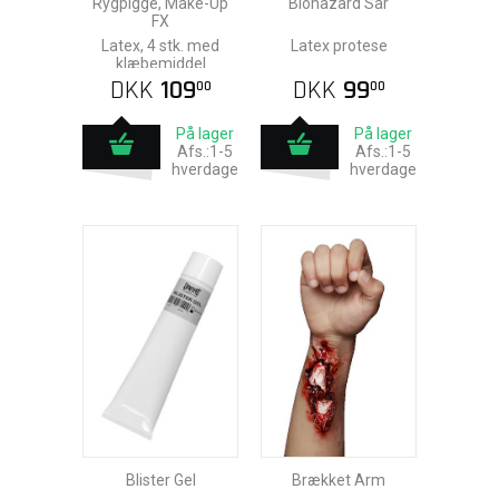
Rygpigge, Make-Up
Biohazard Sår
FX
Latex, 4 stk. med
Latex protese
klæbemiddel
DKK
109
DKK
99
00
00
På lager
På lager
Afs.:1-5
Afs.:1-5
hverdage
hverdage
Blister Gel
Brækket Arm