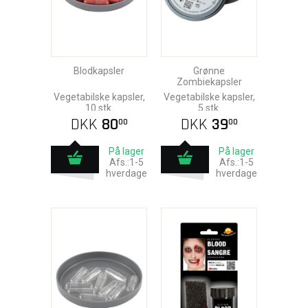
Blodkapsler
Grønne
Zombiekapsler
Vegetabilske kapsler,
Vegetabilske kapsler,
10 stk.
5 stk.
DKK
80
DKK
39
00
00
På lager
På lager
Afs.:1-5
Afs.:1-5
hverdage
hverdage