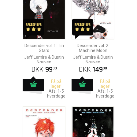
Descender vol. 1: Tin
Descender vol. 2:
Stars
Machine Moon
Jeff Lemire & Dustin
Jeff Lemire & Dustin
Nguyen
Nguyen
DKK
99
DKK
149
00
00
Få på
Få på
lager!
lager!
Afs.:1-5
Afs.:1-5
hverdage
hverdage