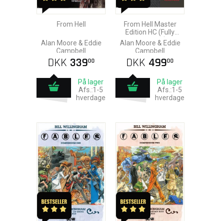
From Hell
From Hell Master
Edition HC (Fully
Colorized)
Alan Moore & Eddie
Alan Moore & Eddie
Campbell
Campbell
DKK
339
DKK
499
00
00
På lager
På lager
Afs.:1-5
Afs.:1-5
hverdage
hverdage