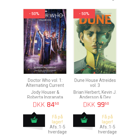
- 50%
- 50%
Doctor Who vol. 1:
Dune House Atreides
Alternating Current
vol. 3
Jody Houser &
Brian Herbert, Kevin J.
Roberta Ingranata
Anderson & Dev
Pramanik
DKK
84
DKK
99
50
50
Få på
Få på
lager!
lager!
Afs.:1-5
Afs.:1-5
hverdage
hverdage