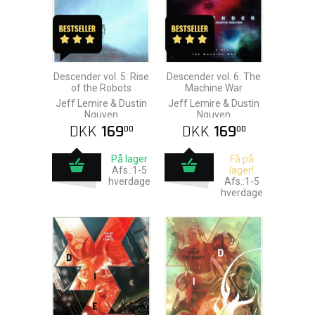
Descender vol. 5: Rise
Descender vol. 6: The
of the Robots
Machine War
Jeff Lemire & Dustin
Jeff Lemire & Dustin
Nguyen
Nguyen
DKK
169
DKK
169
00
00
På lager
Få på
Afs.:1-5
lager!
hverdage
Afs.:1-5
hverdage