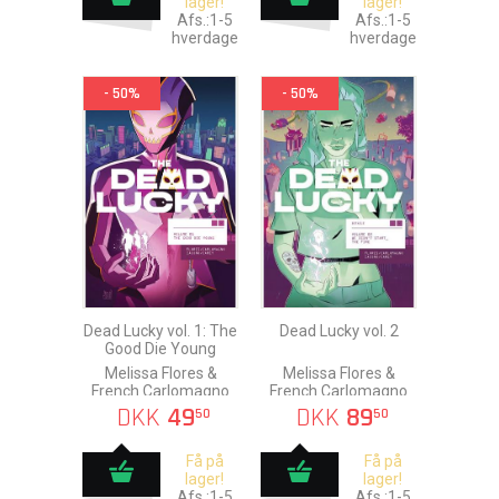
lager!
lager!
Afs.:1-5
Afs.:1-5
hverdage
hverdage
- 50%
- 50%
Dead Lucky vol. 1: The
Dead Lucky vol. 2
Good Die Young
Melissa Flores &
Melissa Flores &
French Carlomagno
French Carlomagno
DKK
49
DKK
89
50
50
Få på
Få på
lager!
lager!
Afs.:1-5
Afs.:1-5