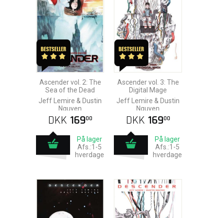
Ascender vol. 2: The
Ascender vol. 3: The
Sea of the Dead
Digital Mage
Jeff Lemire & Dustin
Jeff Lemire & Dustin
Nguyen
Nguyen
DKK
169
DKK
169
00
00
På lager
På lager
Afs.:1-5
Afs.:1-5
hverdage
hverdage