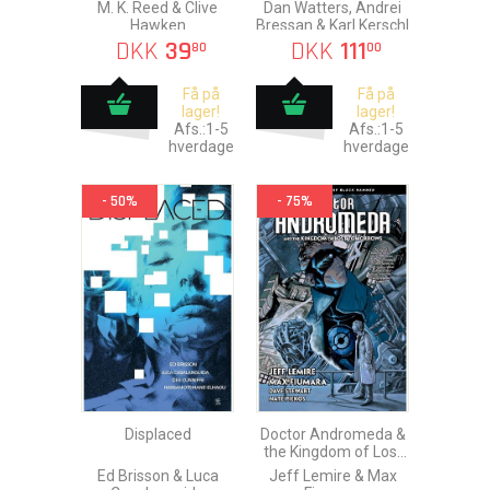
M. K. Reed & Clive
Dan Watters, Andrei
Hawken
Bressan & Karl Kerschl
DKK
39
DKK
111
80
00
Få på
Få på
lager!
lager!
Afs.:1-5
Afs.:1-5
hverdage
hverdage
- 50%
- 75%
Displaced
Doctor Andromeda &
the Kingdom of Lost
Tomorrows
Ed Brisson & Luca
Jeff Lemire & Max