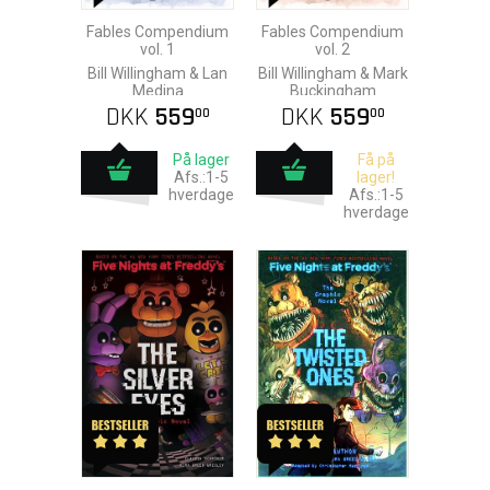
Fables Compendium
Fables Compendium
vol. 1
vol. 2
Bill Willingham & Lan
Bill Willingham & Mark
Medina
Buckingham
DKK
559
DKK
559
00
00
På lager
Få på
Afs.:1-5
lager!
hverdage
Afs.:1-5
hverdage