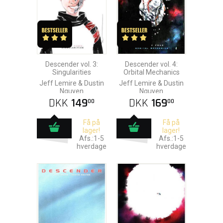
Descender vol. 3:
Descender vol. 4:
Singularities
Orbital Mechanics
Jeff Lemire & Dustin
Jeff Lemire & Dustin
Nguyen
Nguyen
DKK
149
DKK
169
00
00
Få på
Få på
lager!
lager!
Afs.:1-5
Afs.:1-5
hverdage
hverdage