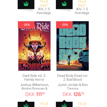
Få på
Få på
lager!
lager!
Afs.:1-5
Afs.:1-5
hverdage
hverdage
- 25%
- 25%
Dark Ride vol. 2:
Dead Body Road vol.
Family Horror
2: Bad Blood
Joshua Williamson,
Justin Jordan & Ben
Andrei Bressan &
Tiesma
Adriano Lucas
DKK
111
DKK
126
75
75
Få på
Få på