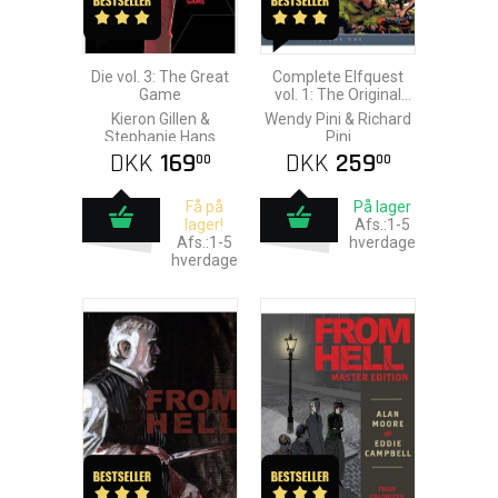
Die vol. 3: The Great
Complete Elfquest
Game
vol. 1: The Original
Quest
Kieron Gillen &
Wendy Pini & Richard
Stephanie Hans
Pini
DKK
169
DKK
259
00
00
Få på
På lager
lager!
Afs.:1-5
Afs.:1-5
hverdage
hverdage