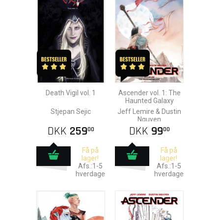
Death Vigil vol. 1
Ascender vol. 1: The
Haunted Galaxy
Stjepan Sejic
Jeff Lemire & Dustin
Nguyen
DKK
259
DKK
99
00
00
Få på
Få på
lager!
lager!
Afs.:1-5
Afs.:1-5
hverdage
hverdage