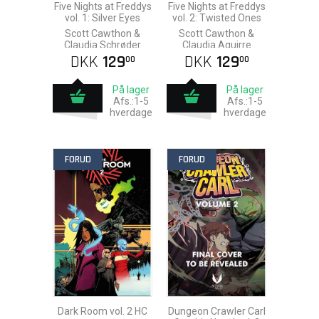
Five Nights at Freddys
Five Nights at Freddys
vol. 1: Silver Eyes
vol. 2: Twisted Ones
Scott Cawthon &
Scott Cawthon &
Claudia Schrøder
Claudia Aguirre
DKK
129
DKK
129
00
00
På lager
På lager
Afs.:1-5
Afs.:1-5
hverdage
hverdage
FORUD
FORUD
Dark Room vol. 2 HC
Dungeon Crawler Carl