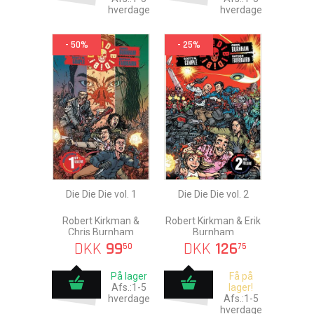
hverdage
hverdage
- 50%
- 25%
Die Die Die vol. 1
Die Die Die vol. 2
Robert Kirkman &
Robert Kirkman & Erik
Chris Burnham
Burnham
DKK
99
DKK
126
50
75
På lager
Få på
Afs.:1-5
lager!
hverdage
Afs.:1-5
hverdage