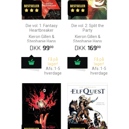
Die vol. 1: Fantasy
Die vol. 2: Split the
Heartbreaker
Party
Kieron Gillen &
Kieron Gillen &
Stephanie Hans
Stephanie Hans
DKK
99
DKK
169
00
00
Få på
Få på
lager!
lager!
Afs.:1-5
Afs.:1-5
hverdage
hverdage