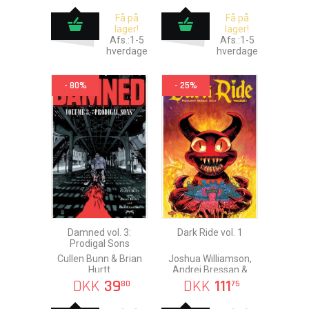
Få på
Få på
lager!
lager!
Afs.:1-5
Afs.:1-5
hverdage
hverdage
- 80%
- 25%
Damned vol. 3:
Dark Ride vol. 1
Prodigal Sons
Cullen Bunn & Brian
Joshua Williamson,
Hurtt
Andrei Bressan &
Adriano Lucas
DKK
39
DKK
111
80
75