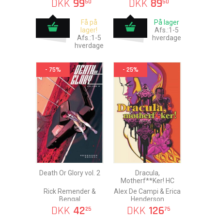
DKK
99
DKK
89
50
50
Få på
På lager
lager!
Afs.:1-5
Afs.:1-5
hverdage
hverdage
- 75%
- 25%
Death Or Glory vol. 2
Dracula,
Motherf**Ker! HC
Rick Remender &
Alex De Campi & Erica
Bengal
Henderson
DKK
42
DKK
126
25
75