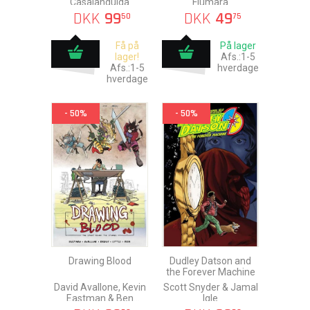
Casalanguida
Fiumara
DKK
99
DKK
49
50
75
Få på
På lager
lager!
Afs.:1-5
Afs.:1-5
hverdage
hverdage
- 50%
- 50%
Drawing Blood
Dudley Datson and
the Forever Machine
David Avallone, Kevin
Scott Snyder & Jamal
Eastman & Ben
Igle
Bishop