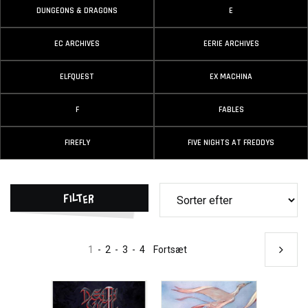
DUNGEONS & DRAGONS
E
EC ARCHIVES
EERIE ARCHIVES
ELFQUEST
EX MACHINA
F
FABLES
FIREFLY
FIVE NIGHTS AT FREDDYS
Filter
1
-
2
-
3
-
4
Fortsæt