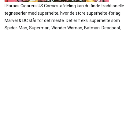
I Faraos Cigarers US Comics-afdeling kan du finde traditionelle
tegneserier med superhelte, hvor de store superhelte-forlag
Marvel & DC står for det meste. Det er f.eks. superhelte som
Spider-Man, Superman, Wonder Woman, Batman, Deadpool,
Justice League, Avengers og X-Men.
Vi har dog også yderligere nævneværdige mesterværker som Alan
Moores “The Watchmen” og “Top Ten”, og ikke mindst “Kurt
Busiek’s Astro City.” Vi kan også tilbyde tegneserier på engelsk
med hårdkogt noir som Frank Millers “Sin City”, Ed Brubakers
“Criminal”, Brian Azzarello og Eduardo Rissos “100 Bullets”. Når
det gælder spændende fantasy-tegneserier, fører vi bl.a. Mike
Mignolas “Hellboy”, Neil Gaimans “The Sandman”, Alan Moores
“The Swamp Thing”, “Promethea” samt “The League Of
Extraordinary Gentlemen.” Vi fører også tankevækkende og
dystopisk science fiction som Rick Remenders “Black Science”,
Brian K. Vaughans “Saga” og “Y, The Last Man” samt Jeff Lemires
“Descender.” Endelig fører vi også grufuld horror som Robert
Kirkmans “The Walking Dead” og Scott Snyders “American