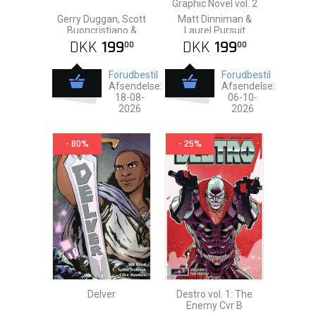
Graphic Novel vol. 2
Gerry Duggan, Scott
Matt Dinniman &
Buoncristiano &
Laurel Pursuit
Tamra Bonvillain
DKK
199
DKK
199
00
00
Forudbestil
Forudbestil
Afsendelse:
Afsendelse:
18-08-
06-10-
2026
2026
- 80%
- 25%
Delver
Destro vol. 1: The
Enemy Cvr B