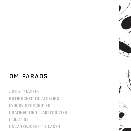
OM FARAOS
JOB & PRAKTIK
BUTIKSCHEF TIL AFDELING I
LYNGBY STORCENTER
GRAFIKER MED FLAIR FOR WEB
(FULDTID)
UNGARBEJDERE TIL LAGER I