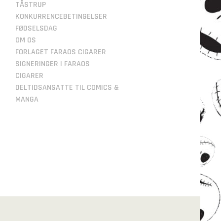
TÅSTRUP
KONKURRENCEBETINGELSER
FØDSELSDAG
OM OS
FORLAGET FARAOS CIGARER
SIGNERINGER I FARAOS
CIGARER
DELTIDSANSATTE TIL COMICS &
MANGA