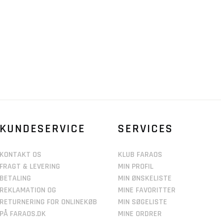
KUNDESERVICE
SERVICES
KONTAKT OS
KLUB FARAOS
FRAGT & LEVERING
MIN PROFIL
BETALING
MIN ØNSKELISTE
REKLAMATION OG
MINE FAVORITTER
RETURNERING FOR ONLINEKØB
MIN SØGELISTE
PÅ FARAOS.DK
MINE ORDRER