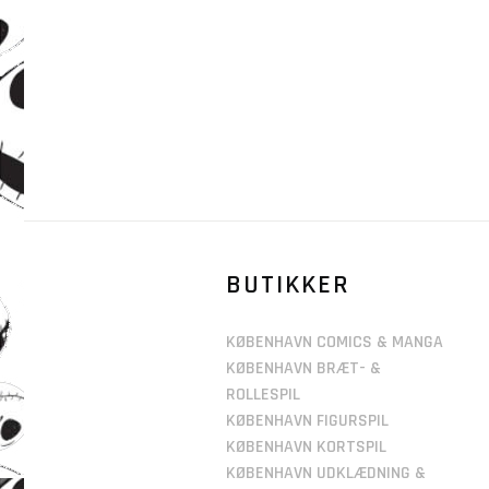
BUTIKKER
KØBENHAVN COMICS & MANGA
KØBENHAVN BRÆT- &
ROLLESPIL
KØBENHAVN FIGURSPIL
KØBENHAVN KORTSPIL
KØBENHAVN UDKLÆDNING &