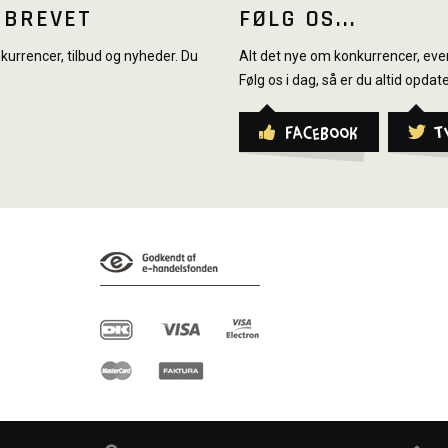
SBREVET
FØLG OS...
urrencer, tilbud og nyheder. Du
Alt det nye om konkurrencer, even
Følg os i dag, så er du altid opdate
Facebook
T