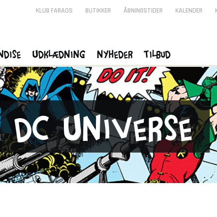
KLUB FARAOS
BUTIKKER
ÅBNINGSTIDER
KALENDER
ndise
Udklædning
Nyheder
Tilbud
Dc Universe