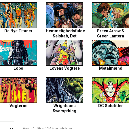
De Nye Titaner
Hemmelighedsfulde
Green Arrow &
Selskab, Det
Green Lantern
Lobo
Lovens Vogtere
Metalmænd
Vogterne
Wrightsons
DC Solotitler
Swampthing
Viser 1-96 af 145 produkter