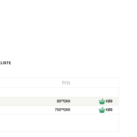
LISTE
Pris
80
DKK
KØB
00
750
DKK
KØB
00