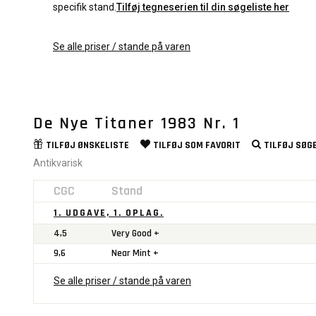
specifik stand.
Tilføj tegneserien til din søgeliste her
Se alle priser / stande på varen
De Nye Titaner 1983 Nr. 1
TILFØJ
ØNSKELISTE
TILFØJ SOM
FAVORIT
TILFØJ
SØGE
Antikvarisk
CGC
Stand
1. UDGAVE, 1. OPLAG.
4,5
Very Good +
9,6
Near Mint +
Se alle priser / stande på varen