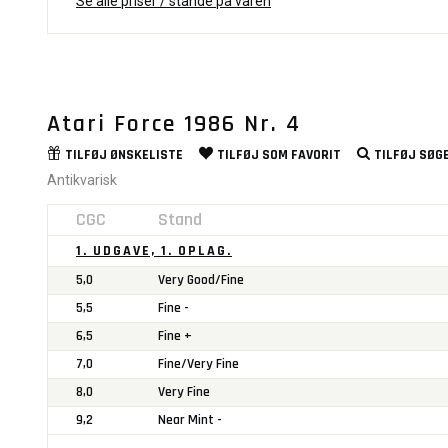
Se alle priser / stande på varen
Atari Force 1986 Nr. 4
TILFØJ
ØNSKELISTE
TILFØJ SOM
FAVORIT
TILFØJ
SØGE
Antikvarisk
CGC
Stand
1. UDGAVE, 1. OPLAG.
5,0
Very Good/Fine
5,5
Fine -
6,5
Fine +
7,0
Fine/Very Fine
8,0
Very Fine
9,2
Near Mint -