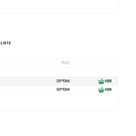
LISTE
Pris
25
DKK
KØB
00
50
DKK
KØB
00