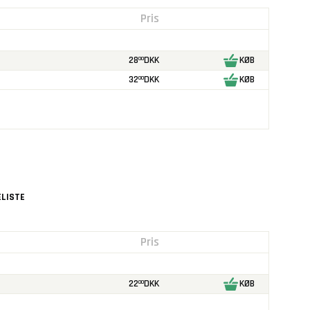
Pris
28
DKK
KØB
00
32
DKK
KØB
00
LISTE
Pris
22
DKK
KØB
00