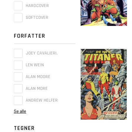
HARDCOVER
SOFTCOVER
FORFATTER
JOEY CAVALIERI.
LEN WEIN
ALAN MOORE
ALAN MORE
ANDREW HELFER
Se alle
TEGNER