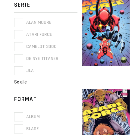
SERIE
ALAN MOORE
ATARI FORCE
CAMELOT 3000
DE NYE TITANER
JLA
Se alle
FORMAT
ALBUM
BLADE