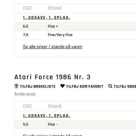
CGC
Stand
1. UDGAVE, 1. OPLAG.
6,5
Fine +
7,0
Fine/Very Fine
Se alle priser / stande på varen
Atari Force 1986 Nr. 3
TILFØJ
ØNSKELISTE
TILFØJ SOM
FAVORIT
TILFØJ
SØGE
Antikvarisk
CGC
Stand
1. UDGAVE, 1. OPLAG.
5,5
Fine -