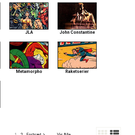
JLA
John Constantine
Metamorpho
Raketserier
1
2
Fortsæt
Vis Alle