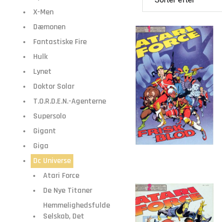
X-Men
Dæmonen
Fantastiske Fire
Hulk
Lynet
Doktor Solar
T.O.R.D.E.N.-Agenterne
Supersolo
Gigant
Giga
Dc Universe
Atari Force
De Nye Titaner
Hemmelighedsfulde
Selskab, Det