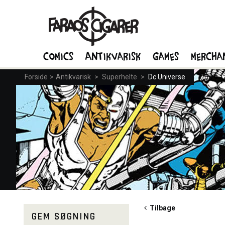
Comics
Antikvarisk
Games
Mercha
Forside
>
Antikvarisk
>
Superhelte
>
Dc Universe
Tilbage
GEM SØGNING