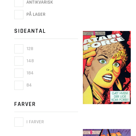
ANTIKVARISK
PÅ LAGER
SIDEANTAL
128
148
184
84
FARVER
I FARVER