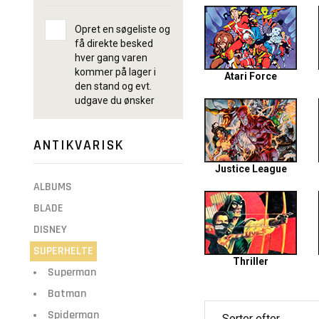
Opret en søgeliste og
få direkte besked
hver gang varen
kommer på lager i
Atari Force
den stand og evt.
udgave du ønsker
ANTIKVARISK
Justice League
ALBUMS
BLADE
DISNEY
SUPERHELTE
Thriller
Superman
Batman
Spiderman