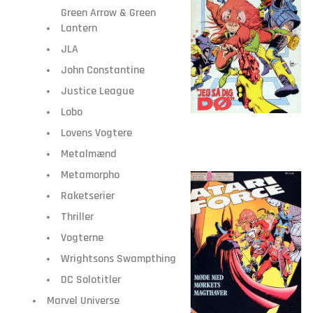
Green Arrow & Green
Lantern
JLA
John Constantine
Justice League
Lobo
Lovens Vogtere
Metalmænd
Metamorpho
Raketserier
Thriller
Vogterne
Wrightsons Swampthing
DC Solotitler
Marvel Universe