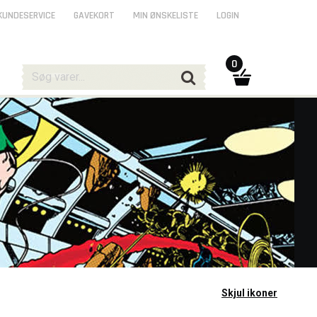
KUNDESERVICE
GAVEKORT
MIN ØNSKELISTE
LOGIN
0
Skjul ikoner