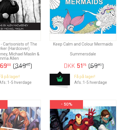
 - Cartoonists of The
Keep Calm and Colour Mermaids
ker (Hardcover)
ey, Michael Maslin &
Summersdale
mma Allen
69
(
349
)
DKK
51
(
69
)
00
00
75
00
Få på lager!
Få på lager!
Afs.:1-5 hverdage
Afs.:1-5 hverdage
- 50%