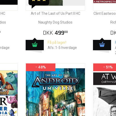
 HC
Art of The Last of Us Part II HC
Clint Eastwoo
dios
Naughty Dog Studios
Ric
DKK
499
D
0
00
Få på lager!
erdage
Afs.:1-5 hverdage
- 48%
- 51%