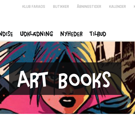
KLUB FARAOS
BUTIKKER
ÅBNINGSTIDER
KALENDER
ndise
Udklædning
Nyheder
Tilbud
Art Books