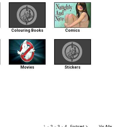
Colouring Books
Comics
Movies
Stickers
1
-
2
-
3
-
4
Fortsæt
Vis Alle