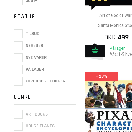
3001+
STATUS
Art of God of War
Santa Monica Stu
TILBUD
DKK
499
0
NYHEDER
På lager
Afs.:1-5 hv
NYE VARER
PÅ LAGER
- 23%
FORUDBESTILLINGER
GENRE
ART BOOKS
HOUSE PLANTS