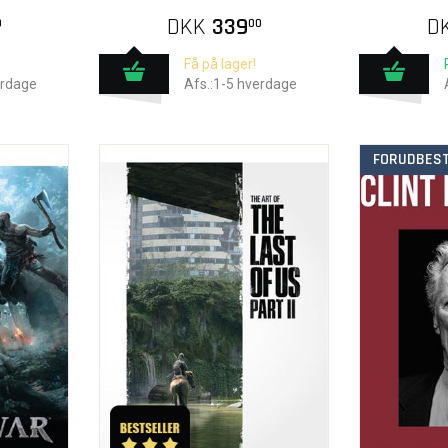
DKK
339
D
0
00
Få på lager!
erdage
Afs.:1-5 hverdage
FORUDBEST