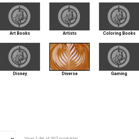
Art Books
Artists
Coloring Books
Disney
Diverse
Gaming
Viser 1-96 af 307 produkter