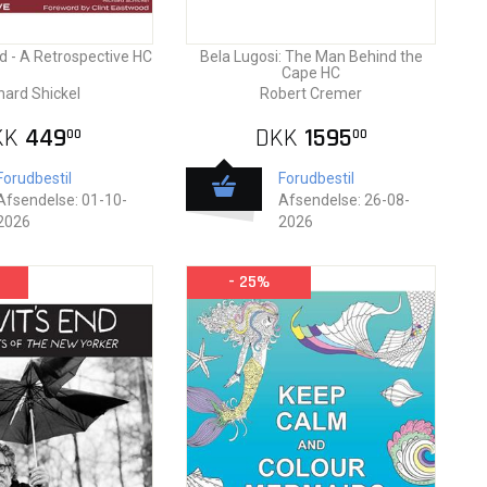
d - A Retrospective HC
Bela Lugosi: The Man Behind the
Cape HC
hard Shickel
Robert Cremer
KK
449
DKK
1595
00
00
Forudbestil
Forudbestil
Afsendelse: 01-10-
Afsendelse: 26-08-
2026
2026
- 25%