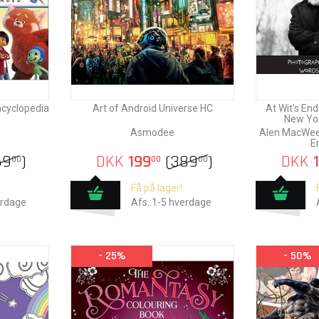
ncyclopedia
Art of Android Universe HC
At Wit's End
New Yor
Asmodee
Alen MacWeen
E
69
)
DKK
199
(
389
)
DKK
1
00
00
00
Få på lager!
erdage
Afs.:1-5 hverdage
- 25%
- 50%