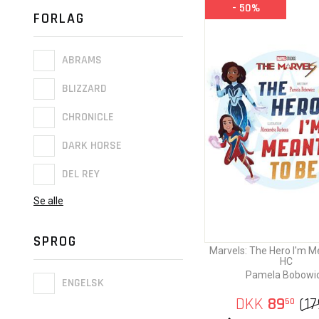
- 50%
FORLAG
ABRAMS
BLIZZARD
CHRONICLE
DARK HORSE
DEL REY
Se alle
SPROG
Marvels: The Hero I'm M
HC
Pamela Bobowi
ENGELSK
DKK
89
(
17
50