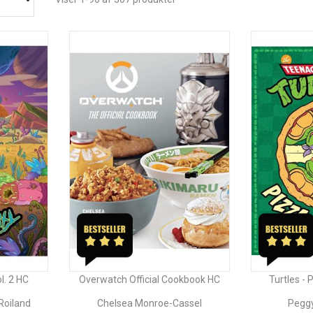
l. 2 HC
Overwatch Official Cookbook HC
Turtles -
Roiland
Chelsea Monroe-Cassel
Peggy