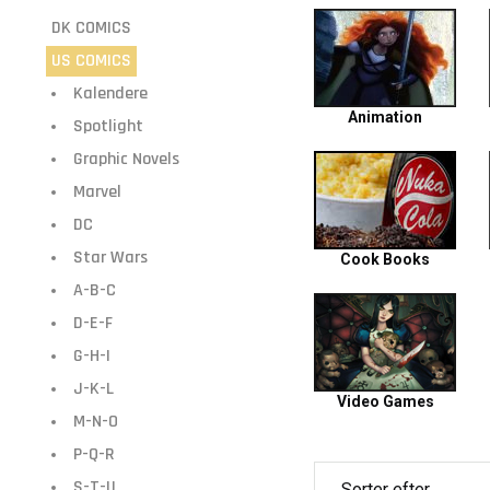
DK COMICS
US COMICS
Kalendere
Animation
Spotlight
Graphic Novels
Marvel
DC
Star Wars
Cook Books
A-B-C
D-E-F
G-H-I
J-K-L
Video Games
M-N-O
P-Q-R
S-T-U