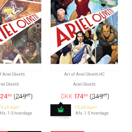
f Ariel Olivetti
Art of Ariel Olivetti HC
iel Olivetti
Ariel Olivetti
24
(
249
)
DKK
174
(
349
)
50
00
50
00
Få på lager!
Få på lager!
Afs.:1-5 hverdage
Afs.:1-5 hverdage