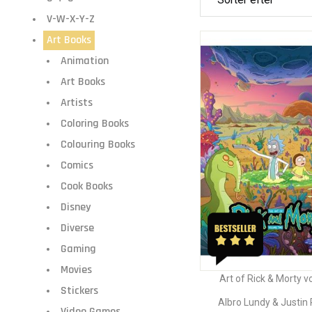
V-W-X-Y-Z
Art Books
Animation
Art Books
Artists
Coloring Books
Colouring Books
Comics
Cook Books
Disney
Diverse
Gaming
Movies
Art of Rick & Morty vo
Stickers
Albro Lundy & Justin 
Video Games