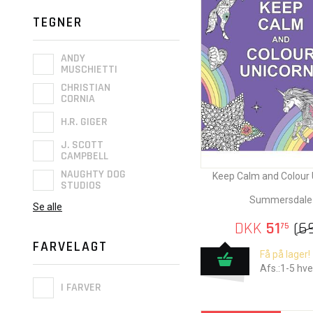
TEGNER
ANDY
MUSCHIETTI
CHRISTIAN
CORNIA
H.R. GIGER
J. SCOTT
CAMPBELL
NAUGHTY DOG
Keep Calm and Colour 
STUDIOS
Summersdale
Se alle
DKK
51
(
6
75
FARVELAGT
Få på lager!
Afs.:1-5 hv
I FARVER