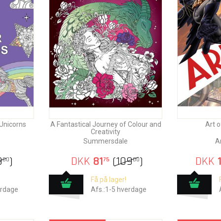
Unicorns
A Fantastical Journey of Colour and
Art o
Creativity
Summersdale
Ar
9
)
DKK
81
(
109
)
DKK
1
00
75
00
Få på lager!
erdage
Afs.:1-5 hverdage