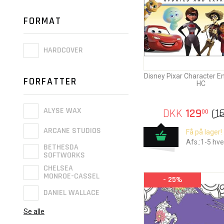
FORMAT
HARDCOVER
Disney Pixar Character E
FORFATTER
HC
ALYSE WAX
DKK
129
(
1
00
ARCANE STUDIOS
Få på lager!
Afs.:1-5 hv
BETHESDA
SOFTWORKS
CHELSEA
MONROE-CASSEL
- 25%
DANIEL WALLACE
Se alle