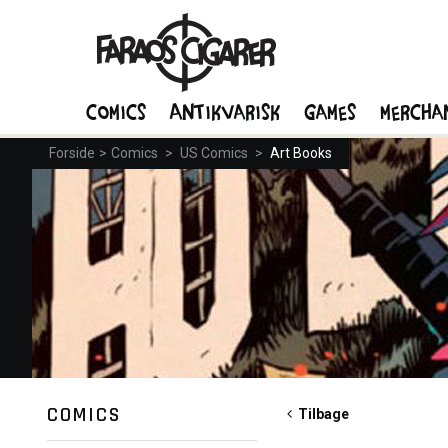
Comics
Antikvarisk
Games
Mercha
Forside
>
Comics
>
US Comics
>
Art Books
COMICS
Tilbage