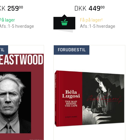
KK
259
DKK
449
00
00
På lager
Få på lager!
Afs.:1-5 hverdage
Afs.:1-5 hverdage
IL
FORUDBESTIL