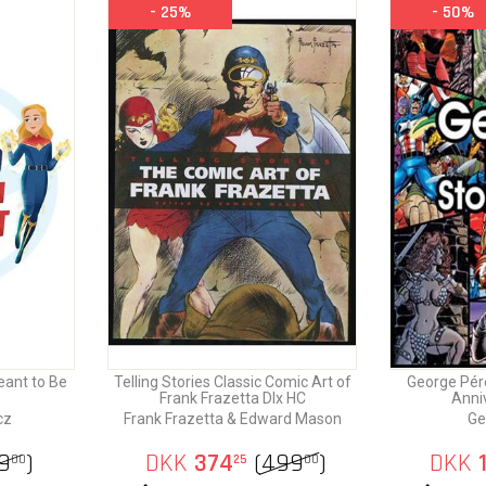
- 25%
- 50%
eant to Be
Telling Stories Classic Comic Art of
George Pére
Frank Frazetta Dlx HC
Anni
cz
Frank Frazetta & Edward Mason
Ge
9
)
DKK
374
(
499
)
DKK
1
00
25
00