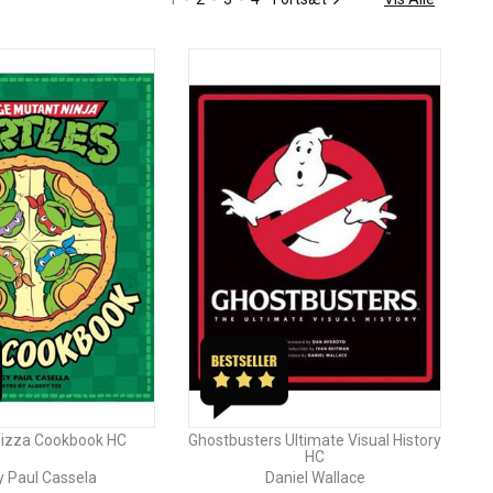
 Pizza Cookbook HC
Ghostbusters Ultimate Visual History
HC
 Paul Cassela
Daniel Wallace