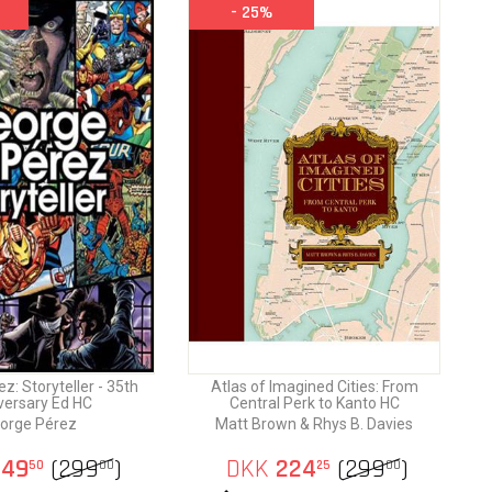
- 25%
z: Storyteller - 35th
Atlas of Imagined Cities: From
versary Ed HC
Central Perk to Kanto HC
orge Pérez
Matt Brown & Rhys B. Davies
49
(
299
)
DKK
224
(
299
)
50
00
25
00