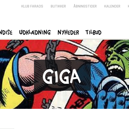
KLUB FARAOS
BUTIKKER
ÅBNINGSTIDER
KALENDER
ndise
Udklædning
Nyheder
Tilbud
Giga