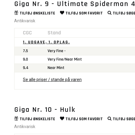
Giga Nr. 9 - Ultimate Spiderman 
TILFØJ
ØNSKELISTE
TILFØJ SOM
FAVORIT
TILFØJ
SØGE
Antikvarisk
CGC
Stand
1. UDGAVE, 1. OPLAG.
7,5
Very Fine -
9,0
Very Fine/Near Mint
9,4
Near Mint
Se alle priser / stande på varen
Giga Nr. 10 - Hulk
TILFØJ
ØNSKELISTE
TILFØJ SOM
FAVORIT
TILFØJ
SØGE
Antikvarisk