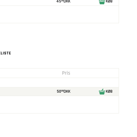
45
DKK
KØB
00
LISTE
Pris
50
DKK
KØB
00