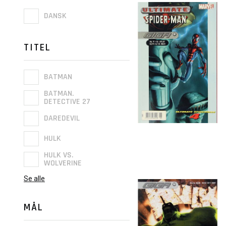
DANSK
TITEL
BATMAN
BATMAN.
DETECTIVE 27
DAREDEVIL
HULK
HULK VS.
WOLVERINE
Se alle
MÅL