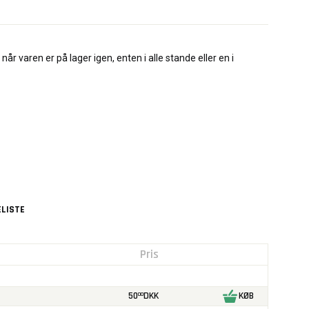
når varen er på lager igen, enten i alle stande eller en i
LISTE
Pris
50
DKK
KØB
00