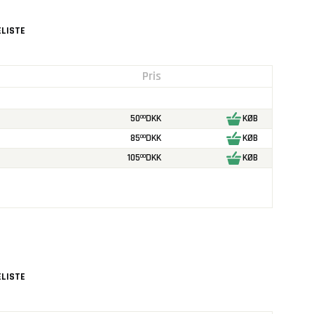
4
LISTE
Pris
50
DKK
KØB
00
85
DKK
KØB
00
105
DKK
KØB
00
LISTE