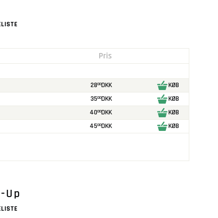
LISTE
Pris
28
DKK
KØB
00
35
DKK
KØB
00
40
DKK
KØB
00
45
DKK
KØB
00
m-Up
LISTE