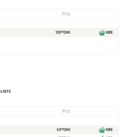
Pris
105
DKK
KØB
00
LISTE
Pris
40
DKK
KØB
00