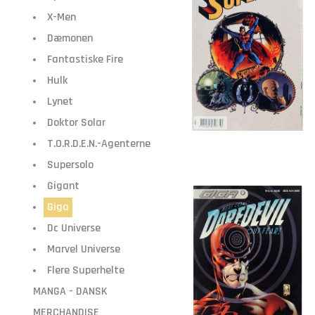
X-Men
Dæmonen
Fantastiske Fire
Hulk
Lynet
Doktor Solar
T.O.R.D.E.N.-Agenterne
Supersolo
Gigant
Giga
Dc Universe
Marvel Universe
Flere Superhelte
MANGA - DANSK
MERCHANDISE