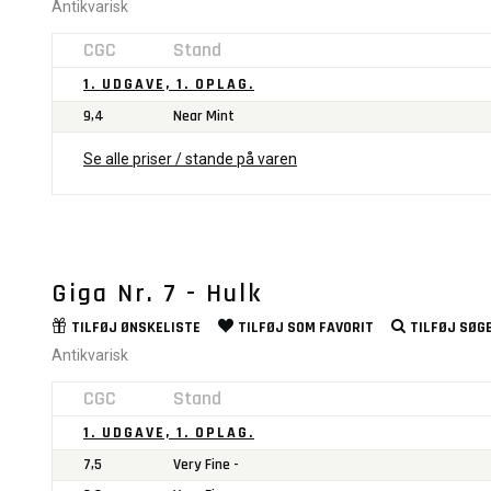
Antikvarisk
CGC
Stand
1. UDGAVE, 1. OPLAG.
9,4
Near Mint
Se alle priser / stande på varen
Giga Nr. 7 - Hulk
TILFØJ
ØNSKELISTE
TILFØJ SOM
FAVORIT
TILFØJ
SØGE
Antikvarisk
CGC
Stand
1. UDGAVE, 1. OPLAG.
7,5
Very Fine -