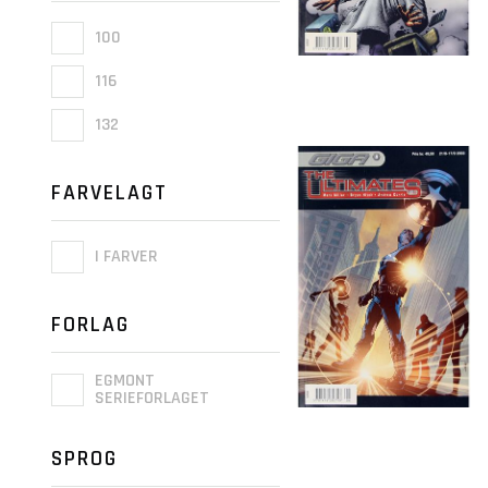
100
116
132
FARVELAGT
I FARVER
FORLAG
EGMONT
SERIEFORLAGET
SPROG