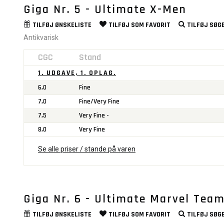
Giga Nr. 5 - Ultimate X-Men
TILFØJ
ØNSKELISTE
TILFØJ SOM
FAVORIT
TILFØJ
SØGE
Antikvarisk
CGC
Stand
1. UDGAVE, 1. OPLAG.
6,0
Fine
7,0
Fine/Very Fine
7,5
Very Fine -
8,0
Very Fine
Se alle priser / stande på varen
Giga Nr. 6 - Ultimate Marvel Tea
TILFØJ
ØNSKELISTE
TILFØJ SOM
FAVORIT
TILFØJ
SØGE