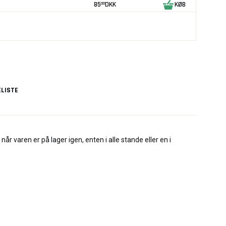
85
DKK
KØB
00
LISTE
når varen er på lager igen, enten i alle stande eller en i