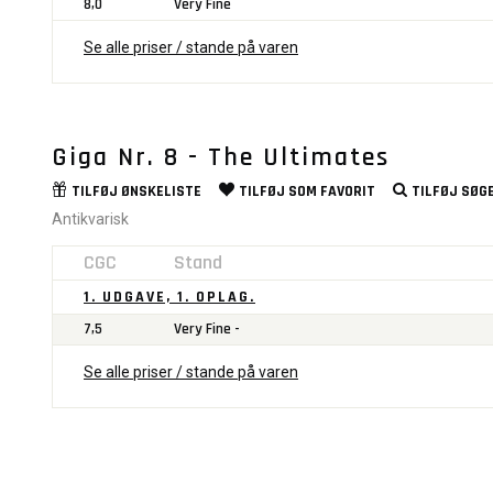
8,0
Very Fine
Se alle priser / stande på varen
Giga Nr. 8 - The Ultimates
TILFØJ
ØNSKELISTE
TILFØJ SOM
FAVORIT
TILFØJ
SØGE
Antikvarisk
CGC
Stand
1. UDGAVE, 1. OPLAG.
7,5
Very Fine -
Se alle priser / stande på varen