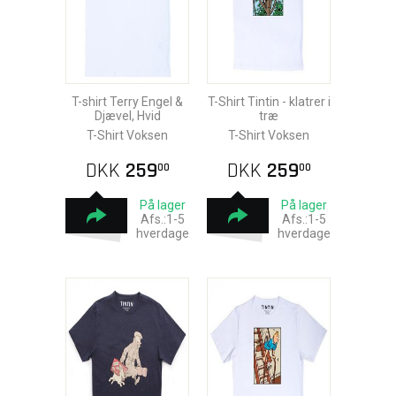
T-shirt Terry Engel &
T-Shirt Tintin - klatrer i
Djævel, Hvid
træ
T-Shirt Voksen
T-Shirt Voksen
DKK
259
DKK
259
00
00
På lager
På lager
Afs.:1-5
Afs.:1-5
hverdage
hverdage