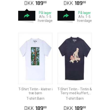
DKK
189
DKK
189
00
00
På lager
På lager
Afs.:1-5
Afs.:1-5
hverdage
hverdage
T-Shirt Tintin - klatrer i
T-Shirt Tintin - Tintin &
træ børn
Terry med kuffert,
børn
T-shirt Børn
T-shirt Børn
DKK
189
DKK
189
00
00