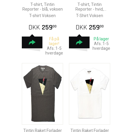
T-shirt, Tintin
T-shirt, Tintin
Reporter - blå, voksen
Reporter - hvid,
voksen
T-shirt Voksen
T-Shirt Voksen
DKK
259
DKK
259
00
00
Få på
På lager
lager!
Afs.:1-5
Afs.:1-5
hverdage
hverdage
Tintin Raket Forlader
Tintin Raket Forlader