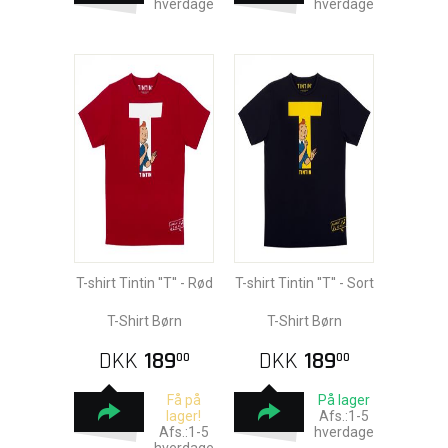
hverdage
hverdage
T-shirt Tintin ''T'' - Rød
T-shirt Tintin ''T'' - Sort
T-Shirt Børn
T-Shirt Børn
DKK
189
DKK
189
00
00
Få på
På lager
lager!
Afs.:1-5
Afs.:1-5
hverdage