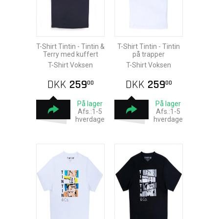
T-Shirt Tintin - Tintin &
T-Shirt Tintin - Tintin
Terry med kuffert
på trapper
T-Shirt Voksen
T-Shirt Voksen
DKK
259
DKK
259
00
00
På lager
På lager
Afs.:1-5
Afs.:1-5
hverdage
hverdage