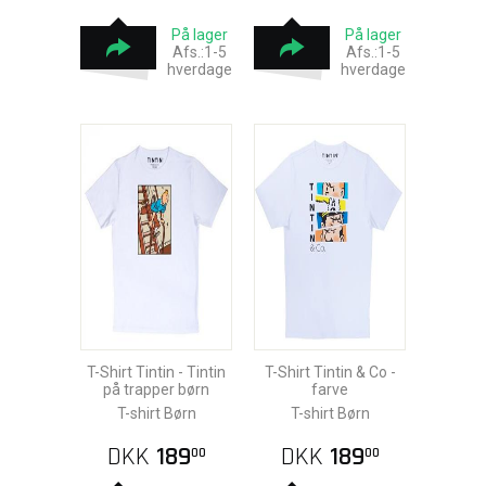
På lager
På lager
Afs.:1-5
Afs.:1-5
hverdage
hverdage
T-Shirt Tintin - Tintin
T-Shirt Tintin & Co -
på trapper børn
farve
T-shirt Børn
T-shirt Børn
DKK
189
DKK
189
00
00