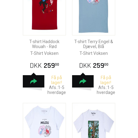
T-shirt Haddock
T-shirt Terry Engel &
Wouah - Rød
Djævel, Blå
T-Shirt Voksen
T-Shirt Voksen
DKK
259
DKK
259
00
00
Få på
Få på
lager!
lager!
Afs.:1-5
Afs.:1-5
hverdage
hverdage