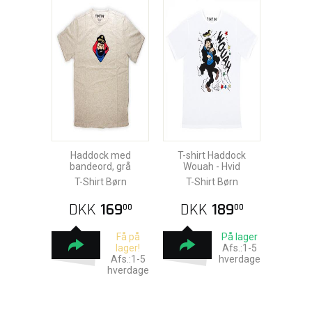
Haddock med
T-shirt Haddock
bandeord, grå
Wouah - Hvid
T-Shirt Børn
T-Shirt Børn
DKK
169
DKK
189
00
00
Få på
På lager
lager!
Afs.:1-5
Afs.:1-5
hverdage
hverdage