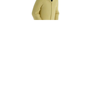
Her i Faraos Cigarer er vi meget stolte af at være de officielle
distributører af Tintin-merchandise i Danmark.
Derfor har vi helt naturligt også et stort udvalg af Tintin-relateret