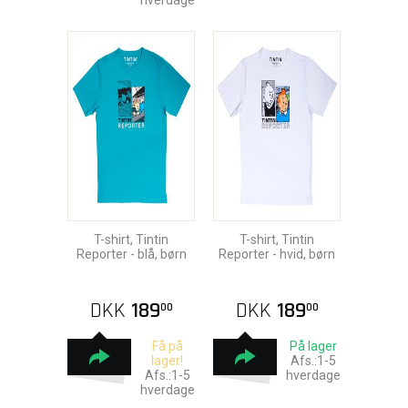
hverdage
T-shirt, Tintin
T-shirt, Tintin
Reporter - blå, børn
Reporter - hvid, børn
DKK
189
DKK
189
00
00
Få på
På lager
lager!
Afs.:1-5
Afs.:1-5
hverdage
hverdage