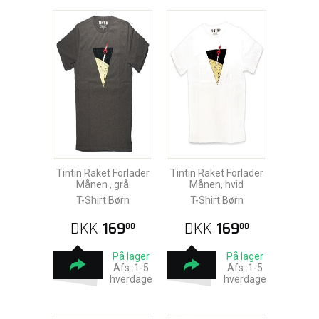
Tintin Raket Forlader
Tintin Raket Forlader
Månen , grå
Månen, hvid
T-Shirt Børn
T-Shirt Børn
DKK
169
DKK
169
00
00
På lager
På lager
Afs.:1-5
Afs.:1-5
hverdage
hverdage