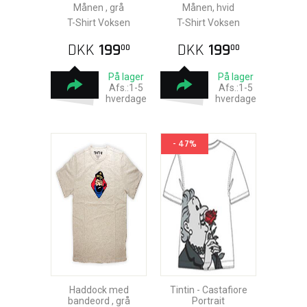
Månen , grå
Månen, hvid
T-Shirt Voksen
T-Shirt Voksen
DKK
199
DKK
199
00
00
På lager
På lager
Afs.:1-5
Afs.:1-5
hverdage
hverdage
- 47%
Haddock med
Tintin - Castafiore
bandeord , grå
Portrait