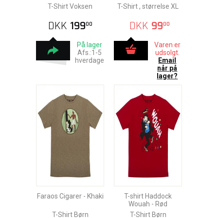
T-Shirt Voksen
T-Shirt , størrelse XL
DKK
199
DKK
99
00
00
På lager
Varen er
Afs.:1-5
udsolgt.
hverdage
Email
når på
lager?
Faraos Cigarer - Khaki
T-shirt Haddock
Wouah - Rød
T-Shirt Børn
T-Shirt Børn