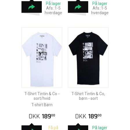
På lager
På lager
Afs.:1-5
Afs.:1-5
hverdage
hverdage
T-Shirt Tintin & Co -
T-Shirt Tintin & Co,
sort/hvid
børn - sort
T-shirt Børn
DKK
189
DKK
189
00
00
Få på
På lager