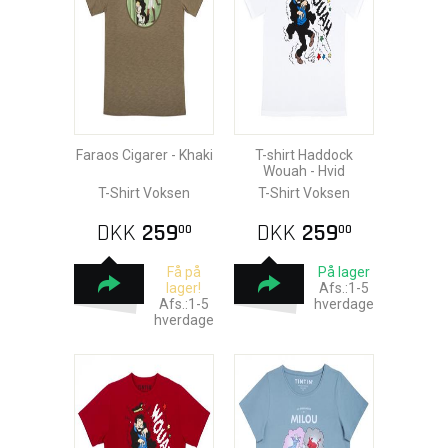
Faraos Cigarer - Khaki
T-shirt Haddock
Wouah - Hvid
T-Shirt Voksen
T-Shirt Voksen
DKK
259
DKK
259
00
00
Få på
På lager
lager!
Afs.:1-5
Afs.:1-5
hverdage
hverdage