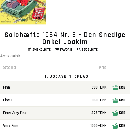
Solohæfte 1954 Nr. 8 - Den Snedige
Onkel Joakim
ØNSKELISTE
FAVORIT
SØGELISTE
Antikvarisk
Stand
Pris
1. UDGAVE, 1. OPLAG.
Fine
300
DKK
KØB
00
Fine +
350
DKK
KØB
00
Fine/Very Fine
475
DKK
KØB
00
Very Fine
1000
DKK
KØB
00