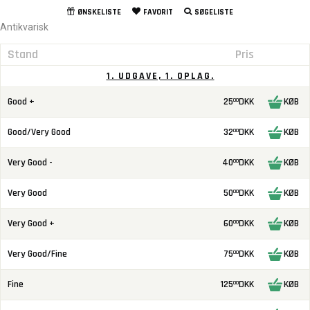
ØNSKELISTE
FAVORIT
SØGELISTE
Antikvarisk
Stand
Pris
1. UDGAVE, 1. OPLAG.
Good +
25
DKK
KØB
00
Good/Very Good
32
DKK
KØB
00
Very Good -
40
DKK
KØB
00
Very Good
50
DKK
KØB
00
Very Good +
60
DKK
KØB
00
Very Good/Fine
75
DKK
KØB
00
Fine
125
DKK
KØB
00