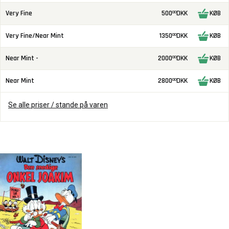
Very Fine
500
DKK
KØB
00
Very Fine/Near Mint
1350
DKK
KØB
00
Near Mint -
2000
DKK
KØB
00
Near Mint
2800
DKK
KØB
00
Se alle priser / stande på varen