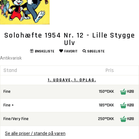
Solohæfte 1954 Nr. 12 - Lille Stygge
Ulv
ØNSKELISTE
FAVORIT
SØGELISTE
Antikvarisk
Stand
Pris
1. UDGAVE, 1. OPLAG.
Fine
150
DKK
KØB
00
Fine +
185
DKK
KØB
00
Fine/Very Fine
250
DKK
KØB
00
Se alle priser / stande på varen