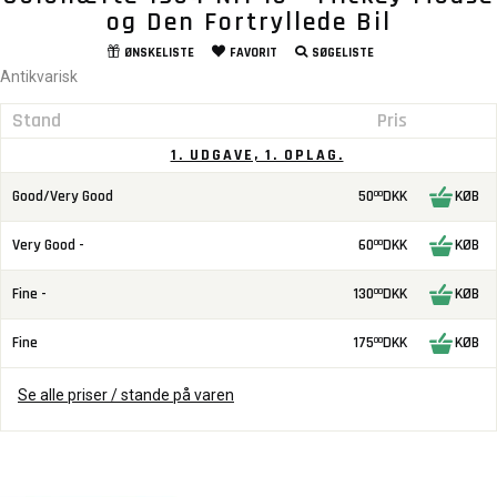
og Den Fortryllede Bil
ØNSKELISTE
FAVORIT
SØGELISTE
Antikvarisk
Stand
Pris
1. UDGAVE, 1. OPLAG.
Good/Very Good
50
DKK
KØB
00
Very Good -
60
DKK
KØB
00
Fine -
130
DKK
KØB
00
Fine
175
DKK
KØB
00
Se alle priser / stande på varen