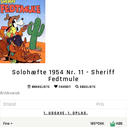
Solohæfte 1954 Nr. 11 - Sheriff
Fedtmule
ØNSKELISTE
FAVORIT
SØGELISTE
Antikvarisk
Stand
Pris
1. UDGAVE, 1. OPLAG.
Fine +
185
DKK
KØB
00