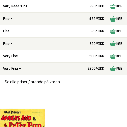
Very Good/Fine
360
DKK
KØB
00
Fine -
425
DKK
KØB
00
Fine
525
DKK
KØB
00
Fine +
650
DKK
KØB
00
Very Fine -
1100
DKK
KØB
00
Very Fine +
2800
DKK
KØB
00
Se alle priser / stande på varen