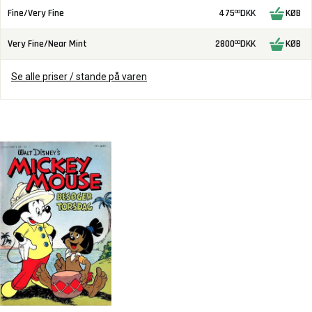
Fine/Very Fine
475
DKK
KØB
00
Very Fine/Near Mint
2800
DKK
KØB
00
Se alle priser / stande på varen