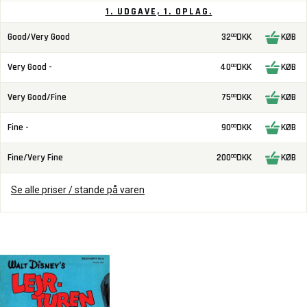
1. UDGAVE, 1. OPLAG.
Good/Very Good
32
DKK
KØB
00
Very Good -
40
DKK
KØB
00
Very Good/Fine
75
DKK
KØB
00
Fine -
90
DKK
KØB
00
Fine/Very Fine
200
DKK
KØB
00
Se alle priser / stande på varen