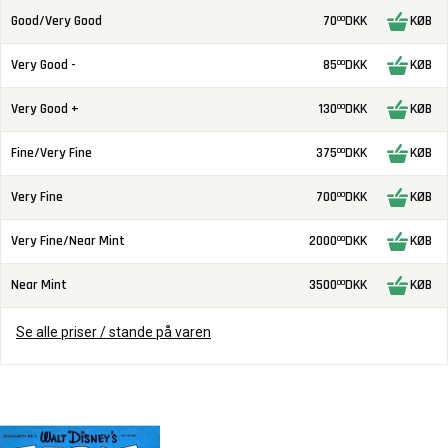
Good/Very Good
70
DKK
KØB
00
Very Good -
85
DKK
KØB
00
Very Good +
130
DKK
KØB
00
Fine/Very Fine
375
DKK
KØB
00
Very Fine
700
DKK
KØB
00
Very Fine/Near Mint
2000
DKK
KØB
00
Near Mint
3500
DKK
KØB
00
Se alle priser / stande på varen