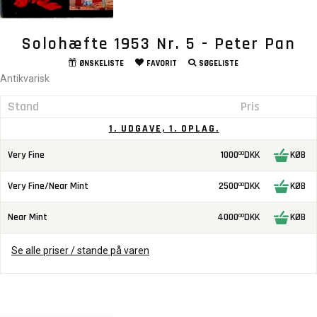
Solohæfte 1953 Nr. 5 - Peter Pan
ØNSKELISTE
FAVORIT
SØGELISTE
Antikvarisk
Stand
Pris
1. UDGAVE, 1. OPLAG.
Very Fine
1000
DKK
KØB
00
Very Fine/Near Mint
2500
DKK
KØB
00
Near Mint
4000
DKK
KØB
00
Se alle priser / stande på varen