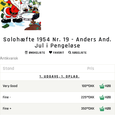
Solohæfte 1954 Nr. 19 - Anders And.
Jul i Pengeløse
ØNSKELISTE
FAVORIT
SØGELISTE
Antikvarisk
Stand
Pris
1. UDGAVE, 1. OPLAG.
Very Good
100
DKK
KØB
00
Fine -
225
DKK
KØB
00
Fine +
350
DKK
KØB
00