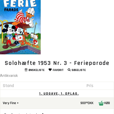
Solohæfte 1953 Nr. 3 - Ferieparade
ØNSKELISTE
FAVORIT
SØGELISTE
Antikvarisk
Stand
Pris
1. UDGAVE, 1. OPLAG.
Very Fine +
900
DKK
KØB
00