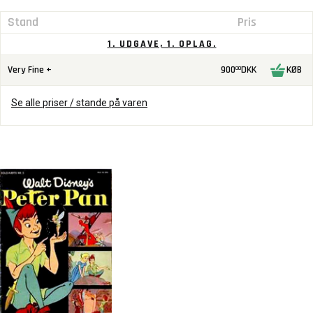
Stand
Pris
1. UDGAVE, 1. OPLAG.
Very Fine +
900
DKK
KØB
00
Se alle priser / stande på varen