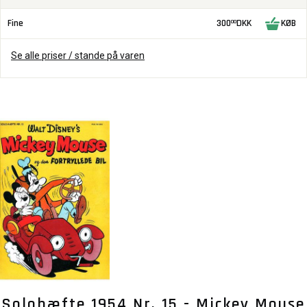
Fine
300
DKK
KØB
00
Se alle priser / stande på varen
Solohæfte 1954 Nr. 15 - Mickey Mouse