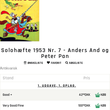
Solohæfte 1953 Nr. 7 - Anders And og
Peter Pan
ØNSKELISTE
FAVORIT
SØGELISTE
Antikvarisk
Stand
Pris
1. UDGAVE, 1. OPLAG.
Good +
42
DKK
KØB
00
Very Good/Fine
100
DKK
KØB
00