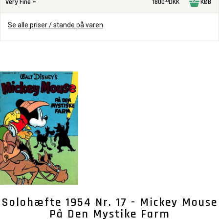
Very Fine +
1800
DKK
KØB
00
Se alle priser / stande på varen
Solohæfte 1954 Nr. 17 - Mickey Mouse
På Den Mystike Farm