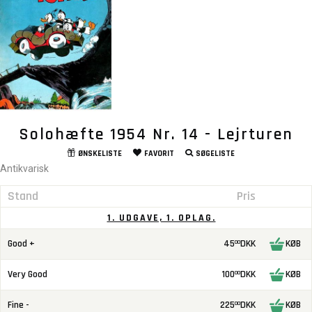
Solohæfte 1954 Nr. 14 - Lejrturen
ØNSKELISTE
FAVORIT
SØGELISTE
Antikvarisk
Stand
Pris
1. UDGAVE, 1. OPLAG.
Good +
45
DKK
KØB
00
Very Good
100
DKK
KØB
00
Fine -
225
DKK
KØB
00