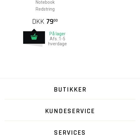
Notebook
Redstring
DKK
79
00
På lager
Afs.:1-5
hverdage
BUTIKKER
KUNDESERVICE
SERVICES