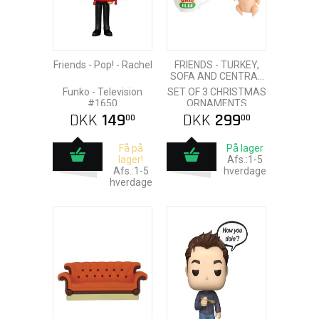
Friends - Pop! - Rachel
FRIENDS - TURKEY,
SOFA AND CENTRAL
PERK MUG
Funko - Television
SET OF 3 CHRISTMAS
#1650
ORNAMENTS
DKK
149
DKK
299
00
00
Få på
På lager
lager!
Afs.:1-5
Afs.:1-5
hverdage
hverdage