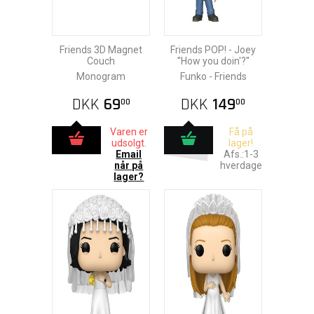
Friends 3D Magnet
Friends POP! - Joey
Couch
''How you doin'?''
Monogram
Funko - Friends
DKK
69
DKK
149
00
00
Varen er
Få på
udsolgt.
lager!
Email
Afs.:1-3
når på
hverdage
lager?