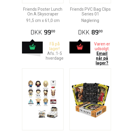
Friends Poster Lunch
Friends PVC Bag Clips
On A Skyscraper
Series 01
91,5 cm x 61,0 cm
Nøglering
DKK
99
DKK
89
00
00
Få på
Varen er
lager!
udsolgt.
Afs.:1-5
Email
hverdage
når på
lager?