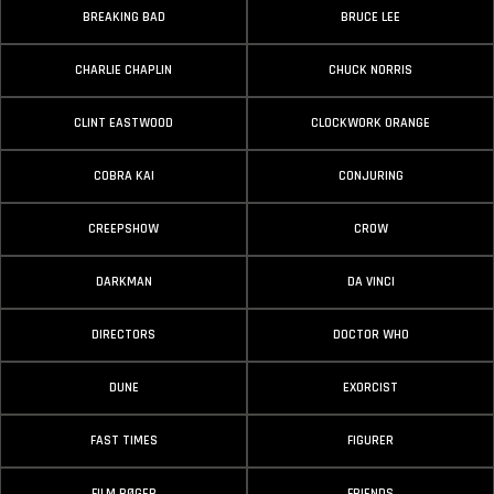
BREAKING BAD
BRUCE LEE
CHARLIE CHAPLIN
CHUCK NORRIS
CLINT EASTWOOD
CLOCKWORK ORANGE
COBRA KAI
CONJURING
CREEPSHOW
CROW
DARKMAN
DA VINCI
DIRECTORS
DOCTOR WHO
DUNE
EXORCIST
FAST TIMES
FIGURER
FILM BØGER
FRIENDS