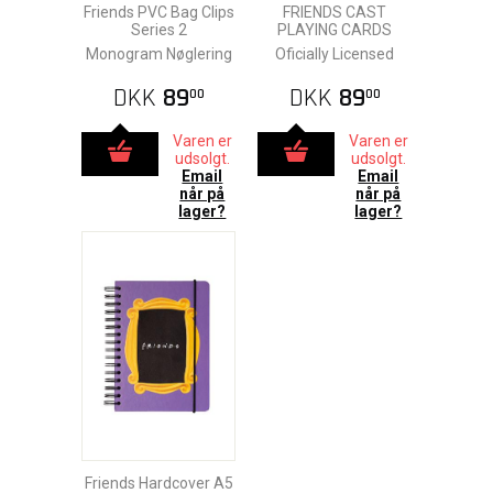
Friends PVC Bag Clips
FRIENDS CAST
Series 2
PLAYING CARDS
Monogram Nøglering
Oficially Licensed
DKK
89
DKK
89
00
00
Varen er
Varen er
udsolgt.
udsolgt.
Email
Email
når på
når på
lager?
lager?
Friends Hardcover A5