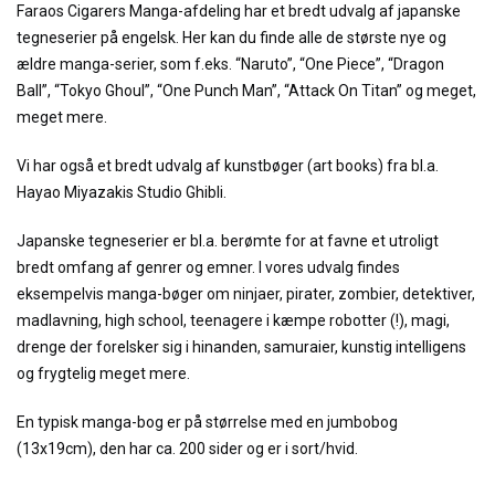
Faraos Cigarers Manga-afdeling har et bredt udvalg af japanske
tegneserier på engelsk. Her kan du finde alle de største nye og
ældre manga-serier, som f.eks. “Naruto”, “One Piece”, “Dragon
Ball”, “Tokyo Ghoul”, “One Punch Man”, “Attack On Titan” og meget,
meget mere.
Vi har også et bredt udvalg af kunstbøger (art books) fra bl.a.
Hayao Miyazakis Studio Ghibli.
Japanske tegneserier er bl.a. berømte for at favne et utroligt
bredt omfang af genrer og emner. I vores udvalg findes
eksempelvis manga-bøger om ninjaer, pirater, zombier, detektiver,
madlavning, high school, teenagere i kæmpe robotter (!), magi,
drenge der forelsker sig i hinanden, samuraier, kunstig intelligens
og frygtelig meget mere.
En typisk manga-bog er på størrelse med en jumbobog
(13x19cm), den har ca. 200 sider og er i sort/hvid.