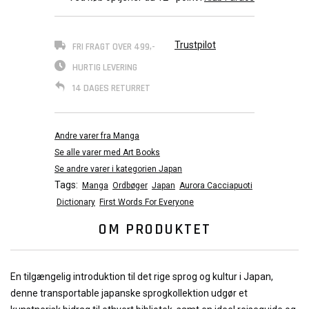
Trustpilot
FRI FRAGT OVER 499,-
HURTIG LEVERING
14 DAGES RETURRET
Andre varer fra Manga
Se alle varer med Art Books
Se andre varer i kategorien Japan
Tags:
Manga
Ordbøger
Japan
Aurora Cacciapuoti
Dictionary
First Words For Everyone
OM PRODUKTET
En tilgængelig introduktion til det rige sprog og kultur i Japan,
denne transportable japanske sprogkollektion udgør et