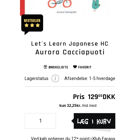
Let's Learn Japanese HC
Aurora Cacciapuoti
ØNSKELISTE
FAVORIT
Lagerstatus
Afsendelse:
1-5 hverdage
Pris
129
DKK
00
Læg i kurv
Ved køb optjener du
12
point i
Klub Faraos
90