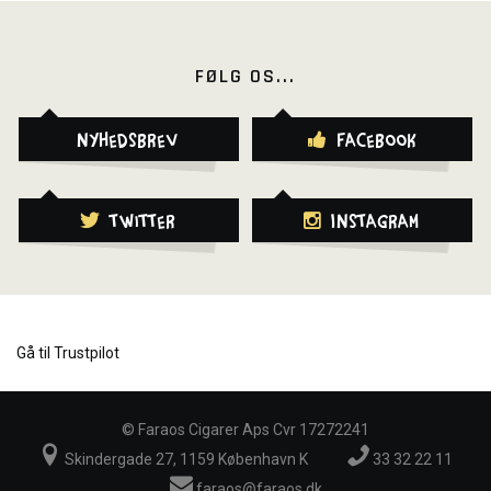
FØLG OS...
Nyhedsbrev
Facebook
Twitter
Instagram
Gå til Trustpilot
©
Faraos Cigarer Aps Cvr 17272241
Skindergade 27, 1159 København K
33 32 22 11
faraos@faraos.dk