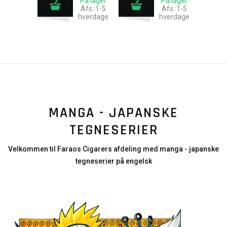
På lager
På lager
Afs.:1-5
Afs.:1-5
hverdage
hverdage
MANGA - JAPANSKE
TEGNESERIER
Velkommen til Faraos Cigarers afdeling med manga - japanske
tegneserier på engelsk