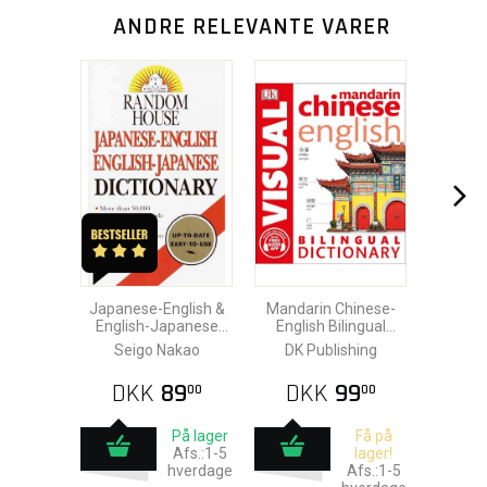
ANDRE RELEVANTE VARER
Japanese-English &
Mandarin Chinese-
English-Japanese
English Bilingual
Dictionary
Visual Dictionary
Seigo Nakao
DK Publishing
DKK
89
DKK
99
00
00
På lager
Få på
Afs.:1-5
lager!
hverdage
Afs.:1-5