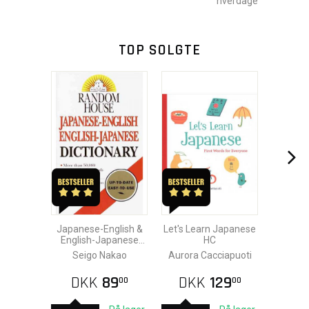
hverdage
TOP SOLGTE
Japanese-English &
Let's Learn Japanese
English-Japanese
HC
Dictionary
Seigo Nakao
Aurora Cacciapuoti
DKK
89
DKK
129
00
00