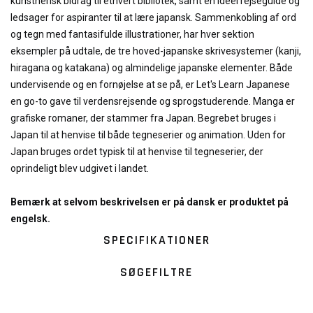
kunstnerisk bidrag til ethvert bibliotek, samt en ideel rejseguide og
ledsager for aspiranter til at lære japansk. Sammenkobling af ord
og tegn med fantasifulde illustrationer, har hver sektion
eksempler på udtale, de tre hoved-japanske skrivesystemer (kanji,
hiragana og katakana) og almindelige japanske elementer. Både
undervisende og en fornøjelse at se på, er Let's Learn Japanese
en go-to gave til verdensrejsende og sprogstuderende. Manga er
grafiske romaner, der stammer fra Japan. Begrebet bruges i
Japan til at henvise til både tegneserier og animation. Uden for
Japan bruges ordet typisk til at henvise til tegneserier, der
oprindeligt blev udgivet i landet.
Bemærk at selvom beskrivelsen er på dansk er produktet på
engelsk.
SPECIFIKATIONER
SØGEFILTRE