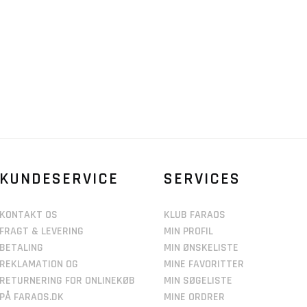
KUNDESERVICE
SERVICES
KONTAKT OS
KLUB FARAOS
FRAGT & LEVERING
MIN PROFIL
BETALING
MIN ØNSKELISTE
REKLAMATION OG
MINE FAVORITTER
RETURNERING FOR ONLINEKØB
MIN SØGELISTE
PÅ FARAOS.DK
MINE ORDRER