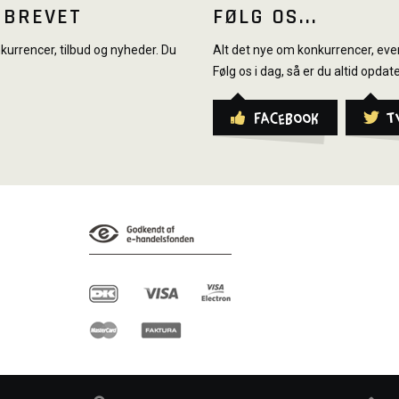
SBREVET
FØLG OS...
urrencer, tilbud og nyheder. Du
Alt det nye om konkurrencer, even
Følg os i dag, så er du altid opdate
Facebook
T