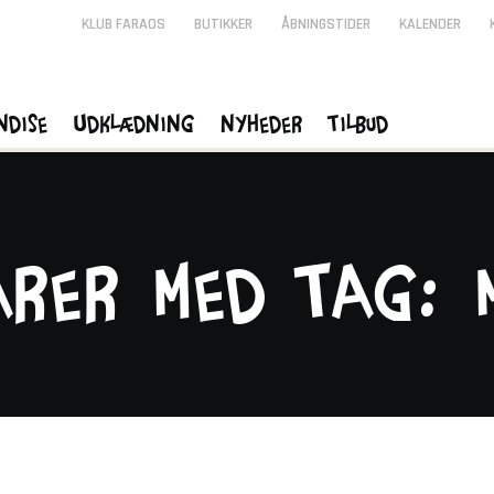
KLUB FARAOS
BUTIKKER
ÅBNINGSTIDER
KALENDER
ndise
Udklædning
Nyheder
Tilbud
arer med tag: