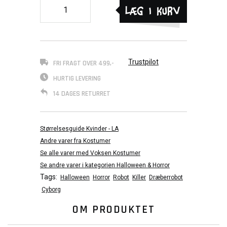
Læg i kurv
Trustpilot
FRI FRAGT OVER 499,-
HURTIG LEVERING
14 DAGES RETURRET
Størrelsesguide Kvinder - LA
Andre varer fra Kostumer
Se alle varer med Voksen Kostumer
Se andre varer i kategorien Halloween & Horror
Tags:
Halloween
Horror
Robot
Killer
Dræberrobot
Cyborg
OM PRODUKTET