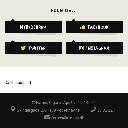
FØLG OS...
Nyhedsbrev
Facebook
Twitter
Instagram
Gå til Trustpilot
©
Faraos Cigarer Aps Cvr 17272241
Skindergade 27, 1159 København K
33 32 22 11
faraos@faraos.dk