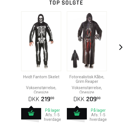
TOP SOLGTE
Hvidt Fantom Skelet
Fotorealistisk Kåbe,
Grim Reaper
Voksenstørrelse,
Voksenstørrelse,
Onesize
Onesize
DKK
219
DKK
209
00
00
På lager
På lager
Afs.:1-5
Afs.:1-5
hverdage
hverdage