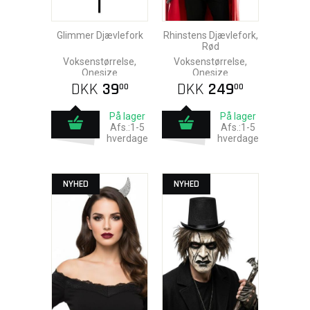
Glimmer Djævlefork
Rhinstens Djævlefork,
Rød
Voksenstørrelse,
Voksenstørrelse,
Onesize
Onesize
DKK
39
DKK
249
00
00
På lager
På lager
Afs.:1-5
Afs.:1-5
hverdage
hverdage
NYHED
NYHED