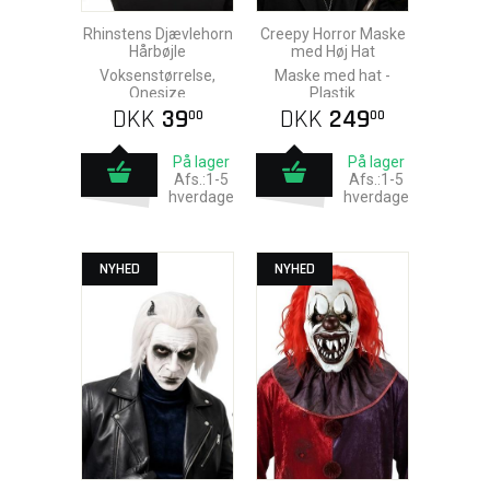
Rhinstens Djævlehorn
Creepy Horror Maske
Hårbøjle
med Høj Hat
Voksenstørrelse,
Maske med hat -
Onesize
Plastik
DKK
39
DKK
249
00
00
På lager
På lager
Afs.:1-5
Afs.:1-5
hverdage
hverdage
NYHED
NYHED