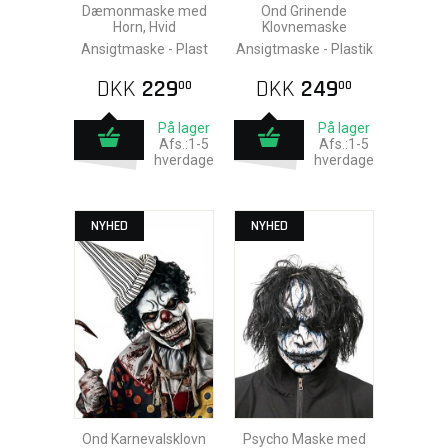
Dæmonmaske med
Ond Grinende
Horn, Hvid
Klovnemaske
Ansigtmaske - Plast
Ansigtmaske - Plastik
DKK
229
DKK
249
00
00
På lager
På lager
Afs.:1-5
Afs.:1-5
hverdage
hverdage
NYHED
NYHED
Ond Karnevalsklovn
Psycho Maske med