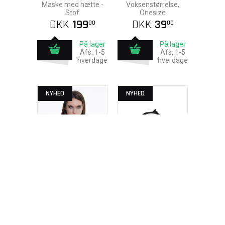
Maske med hætte -
Voksenstørrelse,
Stof
Onesize
DKK
199
DKK
39
00
00
På lager
På lager
Afs.:1-5
Afs.:1-5
hverdage
hverdage
NYHED
NYHED
Lange Leopard
Cursed Ghost Maske
Handsker med Negle
med Hætte
Voksenstørrelse,
Maske med hætte -