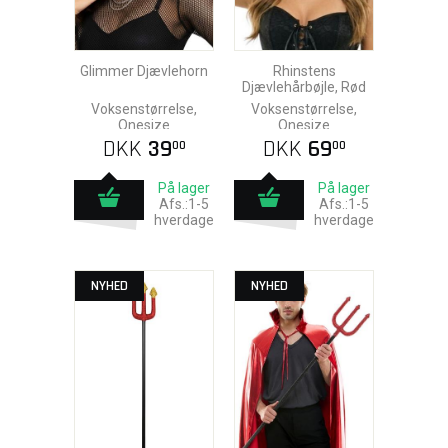
Glimmer Djævlehorn
Rhinstens
Djævlehårbøjle, Rød
Voksenstørrelse,
Voksenstørrelse,
Onesize
Onesize
DKK
39
DKK
69
00
00
På lager
På lager
Afs.:1-5
Afs.:1-5
hverdage
hverdage
NYHED
NYHED