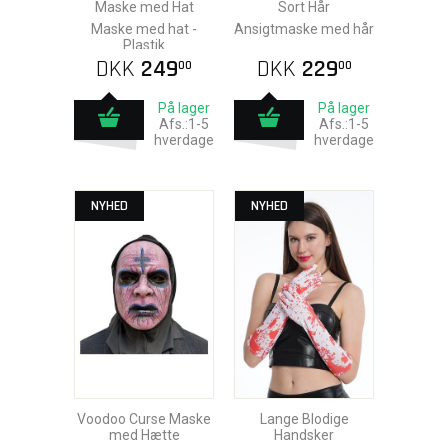
Maske med Hat
Sort Hår
Maske med hat -
Ansigtmaske med hår
Plastik
DKK
249
DKK
229
00
00
På lager
På lager
Afs.:1-5
Afs.:1-5
hverdage
hverdage
NYHED
NYHED
Voodoo Curse Maske
Lange Blodige
med Hætte
Handsker