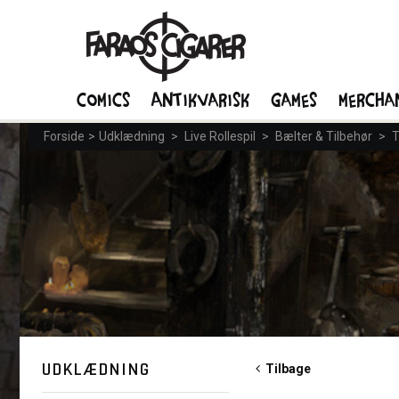
Comics
Antikvarisk
Games
Mercha
Forside
>
Udklædning
>
Live Rollespil
>
Bælter & Tilbehør
>
T
UDKLÆDNING
Tilbage