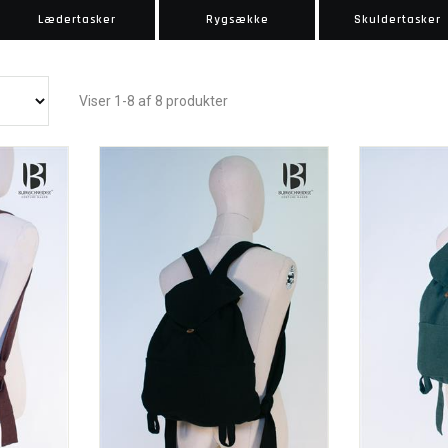
Lædertasker
Rygsække
Skuldertasker
Viser 1-8 af 8 produkter