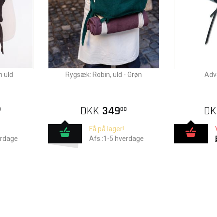
n uld
Rygsæk: Robin, uld - Grøn
Adve
DKK
349
DK
0
00
Få på lager!
erdage
Afs.:1-5 hverdage