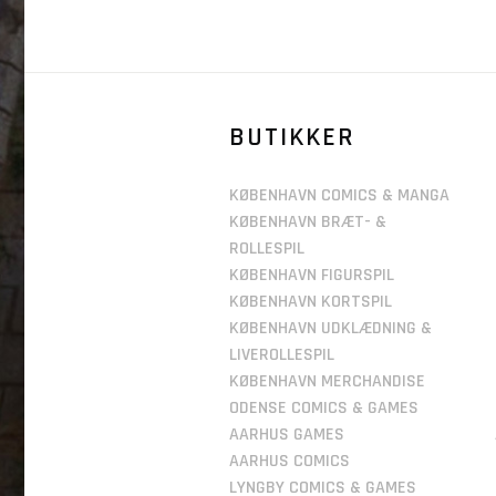
BUTIKKER
KØBENHAVN COMICS & MANGA
KØBENHAVN BRÆT- &
ROLLESPIL
KØBENHAVN FIGURSPIL
KØBENHAVN KORTSPIL
KØBENHAVN UDKLÆDNING &
LIVEROLLESPIL
KØBENHAVN MERCHANDISE
ODENSE COMICS & GAMES
AARHUS GAMES
AARHUS COMICS
LYNGBY COMICS & GAMES