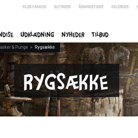
KLUB FARAOS
BUTIKKER
ÅBNINGSTIDER
KALENDER
ndise
Udklædning
Nyheder
Tilbud
asker & Punge
>
Rygsække
Rygsække