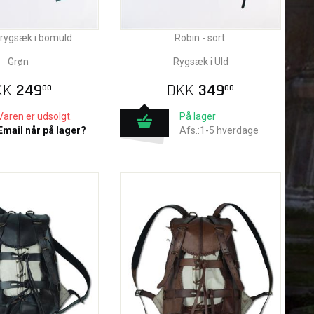
rygsæk i bomuld
Robin - sort.
Grøn
Rygsæk i Uld
KK
249
DKK
349
00
00
Varen er udsolgt.
På lager
Email når på lager?
Afs.:1-5 hverdage