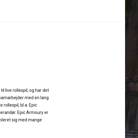
il live rollespil, og har det
i samarbejder med en lang
 rollespil, bl.a. Epic
verandør. Epic Armoury er
ableret sig med mange