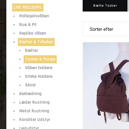
Bælte Tasker
LIVE ROLLESPIL
Rollespilsvåben
Bue & Pil
Replika våben
Bælter & Tilbehør
Bælter
Tasker & Punge
Våben holdere
Drikke Holdere
Skind
Beklædning
Læder Rustning
Metal Rustning
Karakter Udstyr
Lejrudstyr