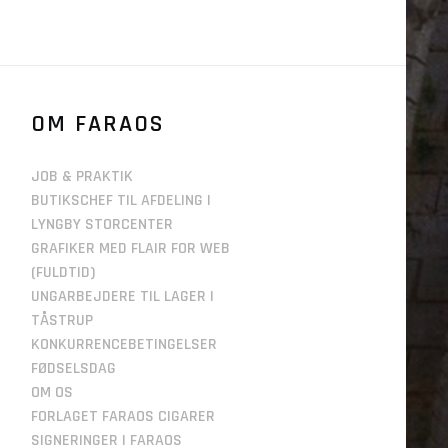
OM FARAOS
JOB & PRAKTIK
BUTIKSCHEF TIL AFDELING I
LYNGBY STORCENTER
GRAFIKER MED FLAIR FOR WEB
(FULDTID)
UNGARBEJDERE TIL LAGER I
TÅSTRUP
KONKURRENCEBETINGELSER
FØDSELSDAG
OM OS
FORLAGET FARAOS CIGARER
SIGNERINGER I FARAOS