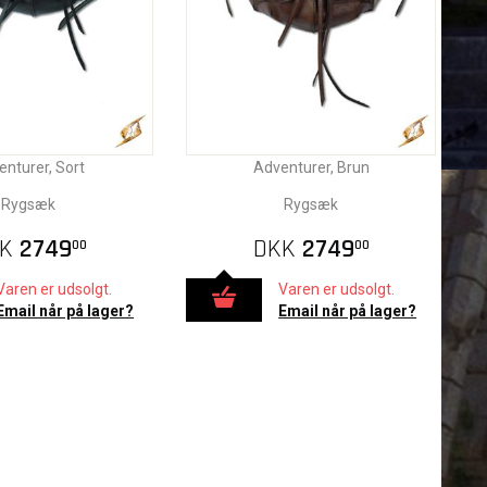
nturer, Sort
Adventurer, Brun
Rygsæk
Rygsæk
K
2749
DKK
2749
00
00
Varen er udsolgt.
Varen er udsolgt.
Email når på lager?
Email når på lager?