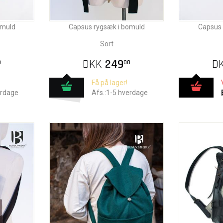
omuld
Capsus rygsæk i bomuld
Capsus 
Sort
DKK
249
D
0
00
Få på lager!
erdage
Afs.:1-5 hverdage