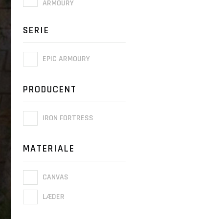
ARMOURY
SERIE
EPIC ARMOURY
PRODUCENT
IRON FORTRESS
MATERIALE
CANVAS
LÆDER