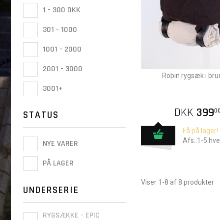
1 - 300 DKK
301 - 1000
1001 - 2000
2001 - 3000
Robin rygsæk i bru
3001+
DKK
399
0
STATUS
Få på lager!
Afs.:1-5 hv
NYE VARER
PÅ LAGER
Viser 1-8 af 8 produkter
UNDERSERIE
RYGSÆKKE - EPIC