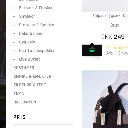
Eliksirer & Flasker
Capsus rygsæk i b
Smykker
Proteser & Sminke
Brun
Dekorationer
DKK
249
0
Byg selv
Få på lager!
Institutionspakker
Afs.:1-5 hv
Live Outlet
KOSTUMER
SMINKE & EFFEKTER
TILBEHØR & FEST
TEMA
HALLOWEEN
PRIS