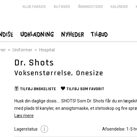
KLUB FARAOS
BUTIKKER
ÅBNINGSTIDER
KALENDER
ndise
Udklædning
Nyheder
Tilbud
mer
>
Uniformer
>
Hospital
Dr. Shots
Voksenstørrelse, Onesize
TILFØJ
ØNSKELISTE
TILFØJ SOM
FAVORIT
Husk din daglige dosis.... SHOTS! Som Dr. Shots får du en lægekit
med plads til kanyler, en ansigtsmaske, et stetoskop og fire sprøjt
shots!
Læs mere
Indeholder:
Lagerstatus
Kittel
Afsendelse:
1-5 h
Ansigtsmaske