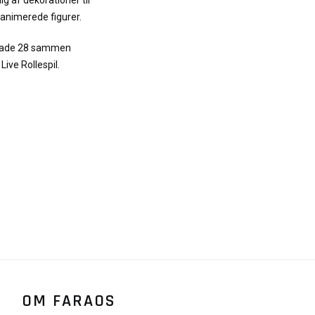
g af dekorationer til
l animerede figurer.
rgade 28 sammen
ive Rollespil.
OM FARAOS