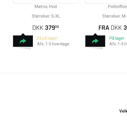
Matros, Hvid
Politioffice
Størrelser: S-XL
Størrelser: M
DKK
379
FRA
DKK
3
00
Få på lager!
På lager
Afs.:1-5 hverdage
Afs.:1-5 
Vel