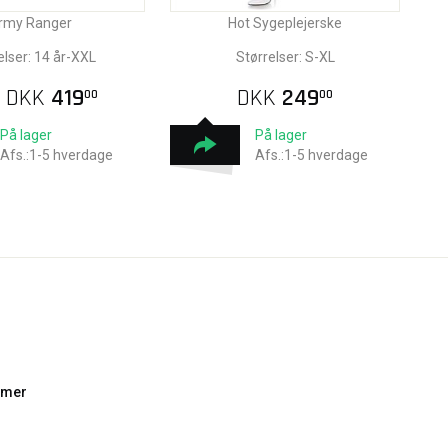
rmy Ranger
Hot Sygeplejerske
elser: 14 år-XXL
Størrelser: S-XL
A
DKK
419
DKK
249
00
00
På lager
På lager
Afs.:1-5 hverdage
Afs.:1-5 hverdage
umer