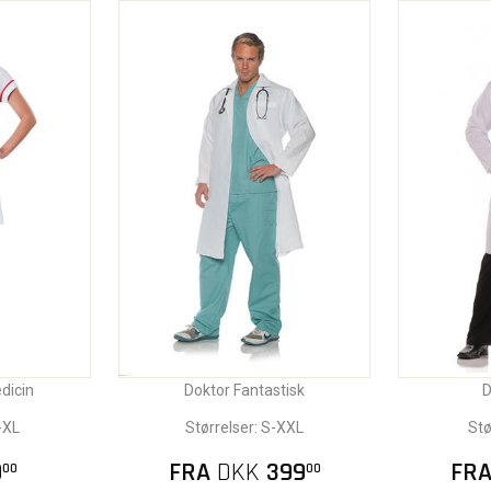
dicin
Doktor Fantastisk
D
-XL
Størrelser: S-XXL
Stø
9
FRA
DKK
399
FR
00
00