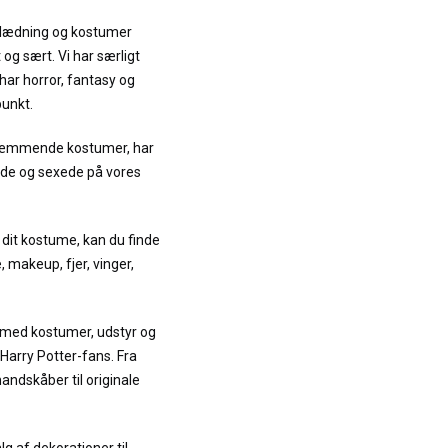
dklædning og kostumer
 og sært. Vi har særligt
ar horror, fantasy og
punkt.
kræmmende kostumer, har
søde og sexede på vores
d dit kostume, kan du finde
, makeup, fjer, vinger,
g med kostumer, udstyr og
 Harry Potter-fans. Fra
andskåber til originale