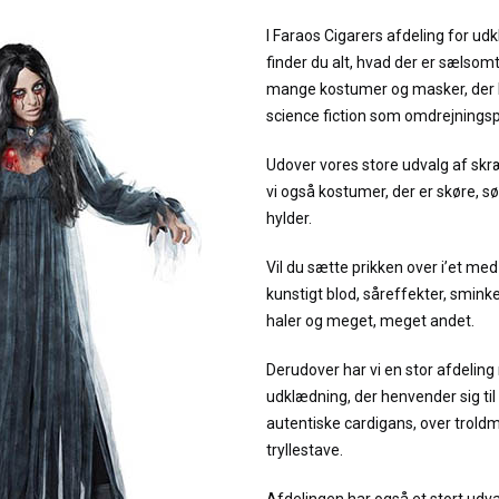
I Faraos Cigarers afdeling for u
finder du alt, hvad der er sælsomt
mange kostumer og masker, der h
science fiction som omdrejnings
Udover vores store udvalg af s
vi også kostumer, der er skøre, 
hylder.
Vil du sætte prikken over i’et me
kunstigt blod, såreffekter, sminke
haler og meget, meget andet.
Derudover har vi en stor afdelin
udklædning, der henvender sig til
autentiske cardigans, over troldm
tryllestave.