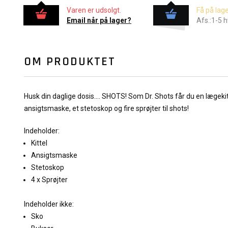
Varen er udsolgt.
Få på lage
Email når på lager?
Afs.:1-5 
OM PRODUKTET
Husk din daglige dosis.... SHOTS! Som Dr. Shots får du en lægekit
ansigtsmaske, et stetoskop og fire sprøjter til shots!
Indeholder:
Kittel
Ansigtsmaske
Stetoskop
4 x Sprøjter
Indeholder ikke:
Sko