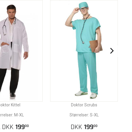
oktor Kittel
Doktor Scrubs
rrelser: M-XL
Størrelser: S-XL
A
DKK
199
DKK
199
00
00