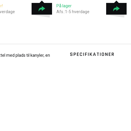
r!
På lager
hverdage
Afs.:1-5 hverdage
SPECIFIKATIONER
tel med plads til kanyler, en