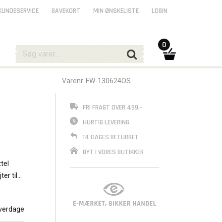
KUNDESERVICE
GAVEKORT
MIN ØNSKELISTE
LOGIN
0
Varenr. FW-130624OS
FRI FRAGT OVER 499,-
HURTIG LEVERING
14 DAGES RETURRET
BYT I VORES BUTIKKER
tel
er til
verdage