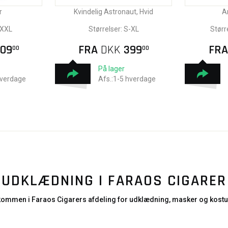
r
Kvindelig Astronaut, Hvid
A
-XXL
Størrelser: S-XL
Størr
09
FRA
DKK
399
FR
00
00
På lager
hverdage
Afs.:1-5 hverdage
UDKLÆDNING I FARAOS CIGARER
kommen i Faraos Cigarers afdeling for udklædning, masker og kost