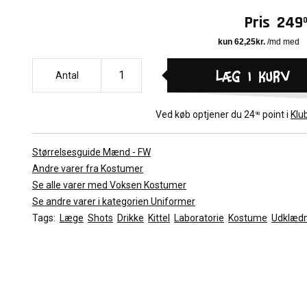
Stetoskop
Pris
249
Indeholder ikke:
4 x Sprøjter
Sko
Bukser
Læg i kurv
Antal
Flaske
Ved køb optjener du
24
point i
Klu
90
Størrelsesguide Mænd - FW
Andre varer fra Kostumer
Se alle varer med Voksen Kostumer
Se andre varer i kategorien Uniformer
Tags:
Læge
Shots
Drikke
Kittel
Laboratorie
Kostume
Udklædn