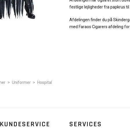
Afdelingen har også et stort udval
festlige lejligheder fra papkrus ti
Afdelingen finder du på Skinde
med Faraos Cigarers afdeling for L
mer
>
Uniformer
>
Hospital
KUNDESERVICE
SERVICES