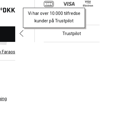
DKK
00
Vi har over 10.000 tilfredse
kunder på Trustpilot
Trustpilot
b Faraos
ing