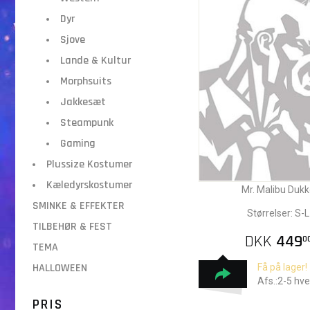
Dyr
Sjove
Lande & Kultur
Morphsuits
Jakkesæt
Steampunk
Gaming
Plussize Kostumer
Kæledyrskostumer
Mr. Malibu Duk
SMINKE & EFFEKTER
Størrelser: S-L
TILBEHØR & FEST
DKK
449
0
TEMA
HALLOWEEN
Få på lager!
Afs.:2-5 hv
PRIS