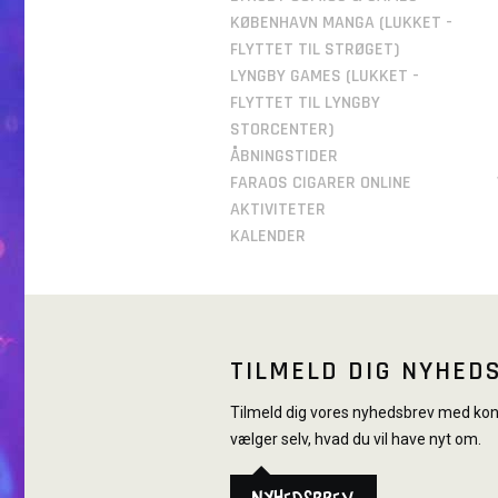
KØBENHAVN MANGA (LUKKET -
FLYTTET TIL STRØGET)
LYNGBY GAMES (LUKKET -
FLYTTET TIL LYNGBY
STORCENTER)
ÅBNINGSTIDER
FARAOS CIGARER ONLINE
AKTIVITETER
KALENDER
TILMELD DIG NYHED
Tilmeld dig vores nyhedsbrev med konk
vælger selv, hvad du vil have nyt om.
Nyhedsbrev