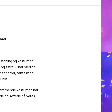
umer
dklædning og kostumer
 og sært. Vi har særligt
ar horror, fantasy og
punkt.
kræmmende kostumer, har
søde og sexede på vores