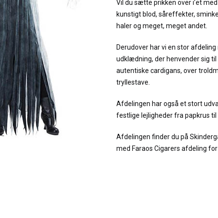
Vil du sætte prikken over i’et me
kunstigt blod, såreffekter, sminke
haler og meget, meget andet.
Derudover har vi en stor afdelin
udklædning, der henvender sig til
autentiske cardigans, over troldm
tryllestave.
Afdelingen har også et stort udval
festlige lejligheder fra papkrus ti
Afdelingen finder du på Skinde
med Faraos Cigarers afdeling for L