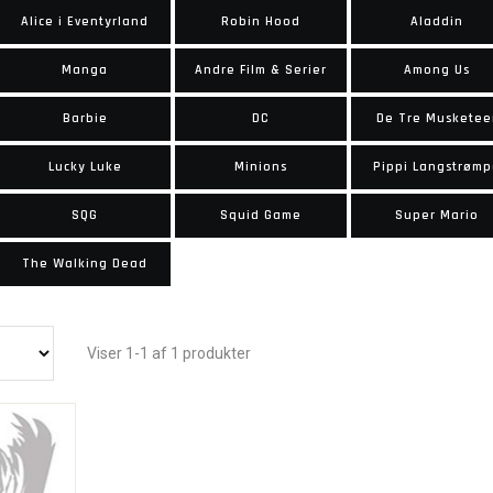
Alice i Eventyrland
Robin Hood
Aladdin
Manga
Andre Film & Serier
Among Us
Barbie
DC
De Tre Musketee
Lucky Luke
Minions
Pippi Langstrøm
SQG
Squid Game
Super Mario
The Walking Dead
Viser 1-1 af 1 produkter