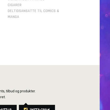
CIGARER
DELTIDSANSATTE TIL COMICS &
MANGA
ts, tilbud og produkter.
ret.
witter
Instagram