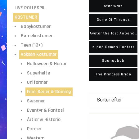
Star Wars
LIVE ROLLESPIL
KOSTUMER
Game Of Thrones
Babykostumer
Avatar the last Airbender
Børnekostumer
Teen (13+)
K-pop Demon Hunters
Voksen Kostumer
Spongebob
Halloween & Horror
Superhelte
The Princess Bride
Uniformer
Film, Serier & Gaming
Sæsoner
Eventyr & Fantasi
Årtier & Historie
Pirater
Western