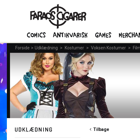
Comics
Antikvarisk
Games
Mercha
Forside
>
Udklædning
>
Kostumer
>
Voksen Kostumer
>
Fil
UDKLÆDNING
Tilbage