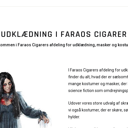
UDKLÆDNING I FARAOS CIGARER
kommen i Faraos Cigarers afdeling for udklædning, masker og kost
I Faraos Cigarers afdeling for u
finder du alt, hvad der er sælsomt
mange kostumer og masker, der h
science fiction som omdrejnings
Udover vores store udvalg af s
vi også kostumer, der er skøre, 
hylder.