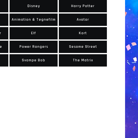
Disney
Harry Potter
Animation & Tegnefilm
Avatar
r
Elf
Kort
pe
Power Rangers
Sesame Street
Svampe Bob
The Matrix