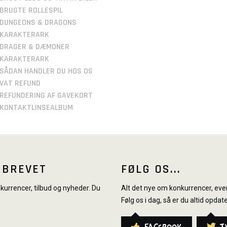
BRUGTE ROLLESPIL
DUNGEONS & DRAGONS
KARAKTERARK
DRAGER & DÆMONER
KARAKTERARK
SÅDAN HANDLER DU HOS OS
VAT REFUND
REFUNDERING AF GAVEKORT
KONTAKTLINSEALBUM
SBREVET
FØLG OS...
urrencer, tilbud og nyheder. Du
Alt det nye om konkurrencer, even
Følg os i dag, så er du altid opdate
Facebook
T