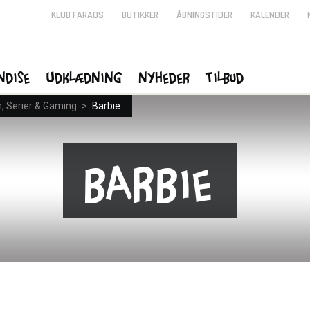
KLUB FARAOS
BUTIKKER
ÅBNINGSTIDER
KALENDER
ndise
Udklædning
Nyheder
Tilbud
m, Serier & Gaming
>
Barbie
Barbie