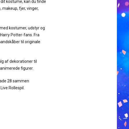
d dit kostume, kan du finde
, makeup, fjer, vinger,
g med kostumer, udstyr og
 Harry Potter-fans. Fra
andskåber til originale
g af dekorationer til
l animerede figurer.
rgade 28 sammen
ive Rollespil.