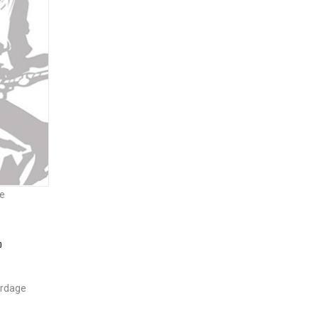
ke
0
erdage