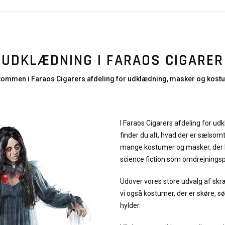
UDKLÆDNING I FARAOS CIGARER
kommen i Faraos Cigarers afdeling for udklædning, masker og kost
I Faraos Cigarers afdeling for u
finder du alt, hvad der er sælsomt
mange kostumer og masker, der h
science fiction som omdrejnings
Udover vores store udvalg af s
vi også kostumer, der er skøre, 
hylder.