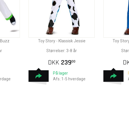
k Buzz
Toy Story - Klassisk Jessie
Toy Stor
år
Størrelser: 3-8 år
Stør
DKK
239
D
00
På lager
erdage
Afs.:1-5 hverdage