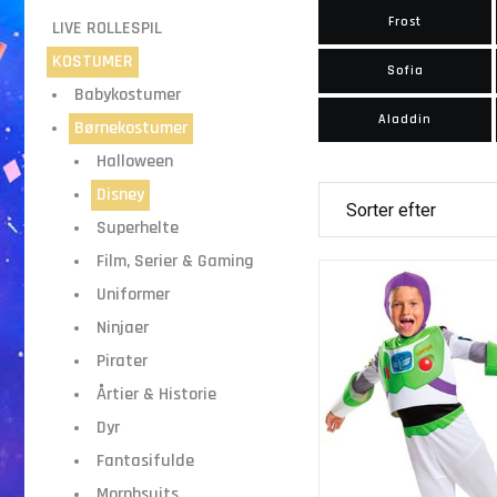
Frost
LIVE ROLLESPIL
KOSTUMER
Sofia
Babykostumer
Aladdin
Børnekostumer
Halloween
Disney
Superhelte
Film, Serier & Gaming
Uniformer
Ninjaer
Pirater
Årtier & Historie
Dyr
Fantasifulde
Morphsuits