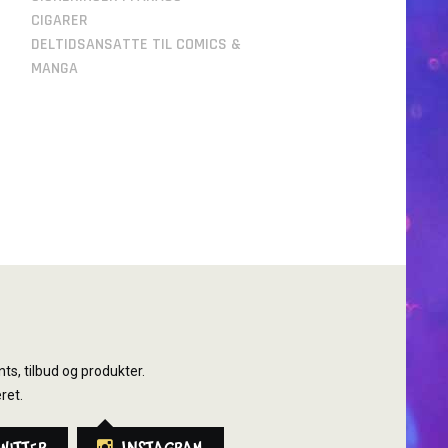
CIGARER
DELTIDSANSATTE TIL COMICS &
MANGA
ts, tilbud og produkter.
ret.
witter
Instagram