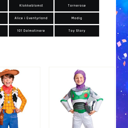
e
Klokkeblomst
Tornerose
Alice i Eventyrland
Modig
101 Dalmatinere
Toy Story