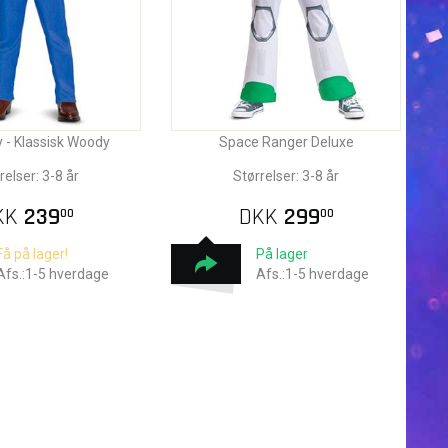
y - Klassisk Woody
Space Ranger Deluxe
relser: 3-8 år
Størrelser: 3-8 år
KK
239
DKK
299
00
00
Få på lager!
På lager
Afs.:1-5 hverdage
Afs.:1-5 hverdage