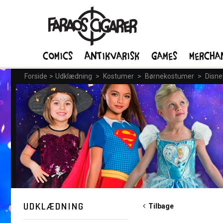
Comics
Antikvarisk
Games
Mercha
Forside
>
Udklædning
>
Kostumer
>
Børnekostumer
>
Disne
UDKLÆDNING
Tilbage