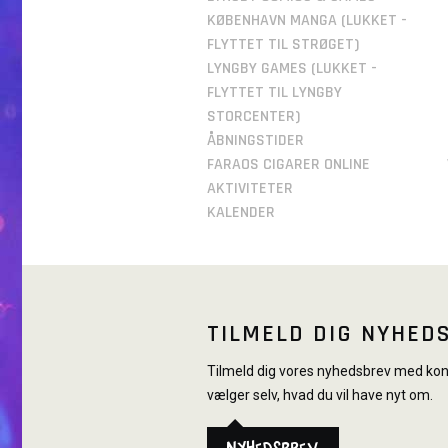
KØBENHAVN MANGA (LUKKET -
FLYTTET TIL STRØGET)
LYNGBY GAMES (LUKKET -
FLYTTET TIL LYNGBY
STORCENTER)
ÅBNINGSTIDER
FARAOS CIGARER ONLINE
AKTIVITETER
KALENDER
TILMELD DIG NYHED
Tilmeld dig vores nyhedsbrev med konk
vælger selv, hvad du vil have nyt om.
Nyhedsbrev