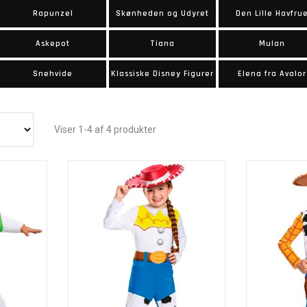
Rapunzel
Skønheden og Udyret
Den Lille Havfru
Askepot
Tiana
Mulan
Snehvide
Klassiske Disney Figurer
Elena fra Avalor
Viser 1-4 af 4 produkter