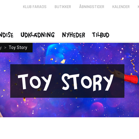
KLUB FARAOS
BUTIKKER
ÅBNINGSTIDER
KALENDER
ndise
Udklædning
Nyheder
Tilbud
y
>
Toy Story
Toy Story