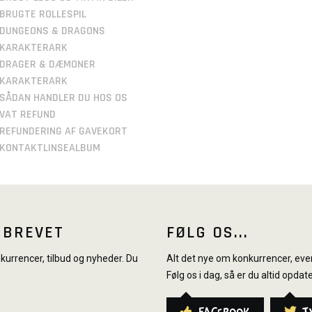
BRUGTE ROLLESPIL
DUNGEONS & DRAGONS
KARAKTERARK
DRAGER & DÆMONER
KARAKTERARK
SÅDAN HANDLER DU HOS OS
VAT REFUND
REFUNDERING AF GAVEKORT
KONTAKTLINSEALBUM
SBREVET
FØLG OS...
urrencer, tilbud og nyheder. Du
Alt det nye om konkurrencer, even
Følg os i dag, så er du altid opdate
Facebook
T