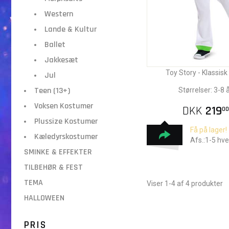
Western
Lande & Kultur
Ballet
Jakkesæt
Toy Story - Klassis
Jul
Teen (13+)
Størrelser: 3-8 
Voksen Kostumer
DKK
219
00
Plussize Kostumer
Få på lager!
Kæledyrskostumer
Afs.:1-5 hv
SMINKE & EFFEKTER
TILBEHØR & FEST
TEMA
Viser 1-4 af 4 produkter
HALLOWEEN
PRIS