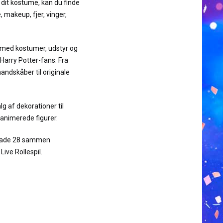
d dit kostume, kan du finde
, makeup, fjer, vinger,
g med kostumer, udstyr og
 Harry Potter-fans. Fra
andskåber til originale
g af dekorationer til
l animerede figurer.
rgade 28 sammen
ive Rollespil.