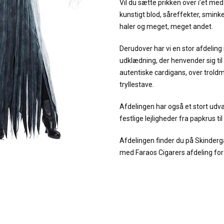
Vil du sætte prikken over i’et me
kunstigt blod, såreffekter, sminke
haler og meget, meget andet.
Derudover har vi en stor afdelin
udklædning, der henvender sig til
autentiske cardigans, over troldm
tryllestave.
Afdelingen har også et stort udval
festlige lejligheder fra papkrus ti
Afdelingen finder du på Skinde
med Faraos Cigarers afdeling for L