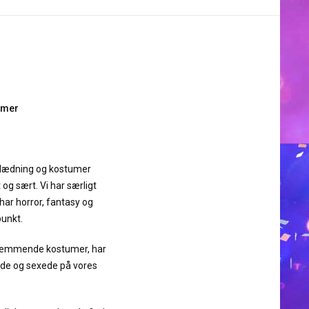
umer
dklædning og kostumer
 og sært. Vi har særligt
ar horror, fantasy og
punkt.
kræmmende kostumer, har
søde og sexede på vores