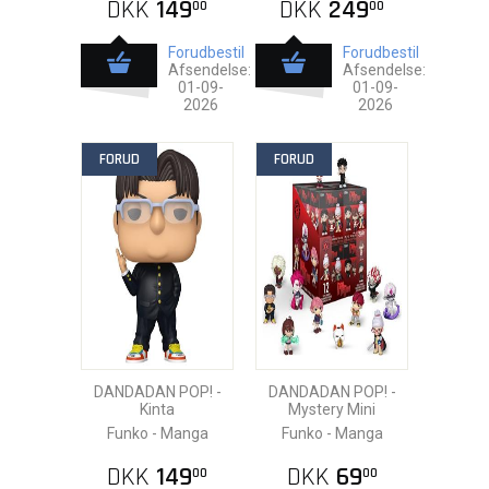
DKK
149
DKK
249
00
00
Forudbestil
Forudbestil
Afsendelse:
Afsendelse:
01-09-
01-09-
2026
2026
FORUD
FORUD
DANDADAN POP! -
DANDADAN POP! -
Kinta
Mystery Mini
Funko - Manga
Funko - Manga
DKK
149
DKK
69
00
00