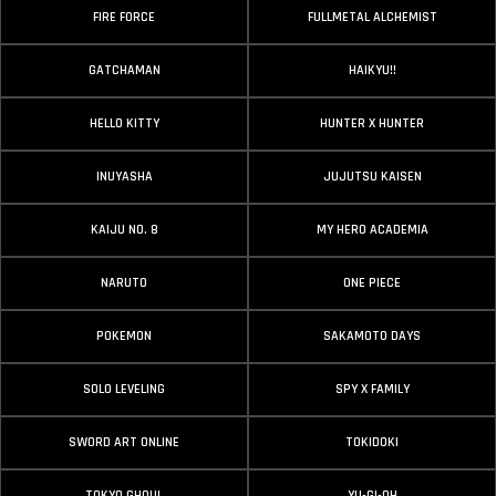
FIRE FORCE
FULLMETAL ALCHEMIST
GATCHAMAN
HAIKYU!!
HELLO KITTY
HUNTER X HUNTER
INUYASHA
JUJUTSU KAISEN
KAIJU NO. 8
MY HERO ACADEMIA
NARUTO
ONE PIECE
POKEMON
SAKAMOTO DAYS
SOLO LEVELING
SPY X FAMILY
SWORD ART ONLINE
TOKIDOKI
TOKYO GHOUL
YU-GI-OH