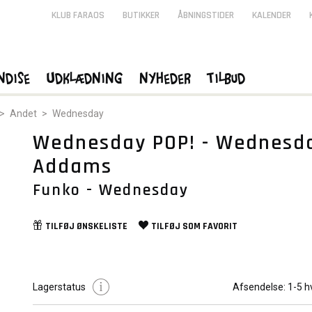
KLUB FARAOS
BUTIKKER
ÅBNINGSTIDER
KALENDER
ndise
Udklædning
Nyheder
Tilbud
>
Andet
>
Wednesday
Wednesday POP! - Wednesd
Addams
Funko - Wednesday
TILFØJ
ØNSKELISTE
TILFØJ SOM
FAVORIT
Lagerstatus
Afsendelse:
1-5 h