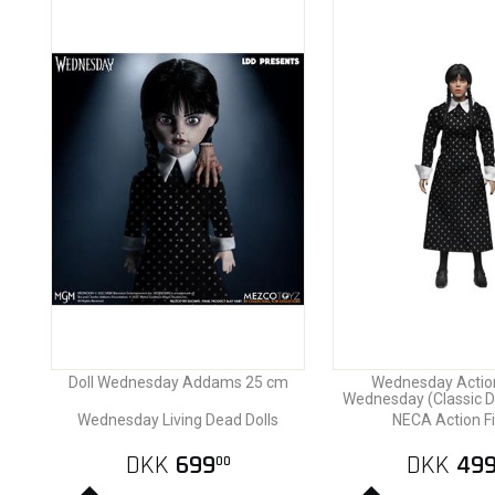
Doll Wednesday Addams 25 cm
Wednesday Action
Wednesday (Classic D
Wednesday Living Dead Dolls
NECA Action F
DKK
699
DKK
49
00