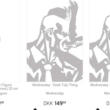
 Figure
Wednesday - Desk Tidy Thing
Wednesday - 
ress) 20 cm
igure
Wednesday
Wed
9
DKK
149
D
00
00