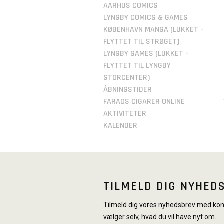
AARHUS COMICS
LYNGBY COMICS & GAMES
KØBENHAVN MANGA (LUKKET -
FLYTTET TIL STRØGET)
LYNGBY GAMES (LUKKET -
FLYTTET TIL LYNGBY
STORCENTER)
ÅBNINGSTIDER
FARAOS CIGARER ONLINE
AKTIVITETER
KALENDER
TILMELD DIG NYHED
Tilmeld dig vores nyhedsbrev med konk
vælger selv, hvad du vil have nyt om.