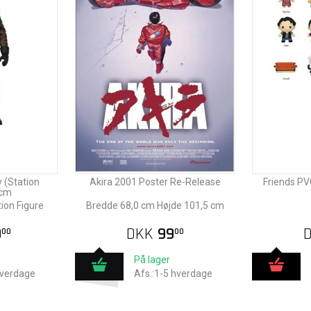
 (Station
Akira 2001 Poster Re-Release
Friends PV
 cm
ion Figure
Bredde 68,0 cm Højde 101,5 cm
9
DKK
99
00
00
På lager
hverdage
Afs.:1-5 hverdage