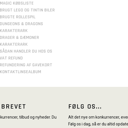
MAGIC KØBSLISTE
BRUGT LEGO OG TINTIN BILER
BRUGTE ROLLESPIL
DUNGEONS & DRAGONS
KARAKTERARK
DRAGER & DÆMONER
KARAKTERARK
SÅDAN HANDLER DU HOS OS
VAT REFUND
REFUNDERING AF GAVEKORT
KONTAKTLINSEALBUM
SBREVET
FØLG OS...
urrencer, tilbud og nyheder. Du
Alt det nye om konkurrencer, even
Følg os i dag, så er du altid opdate