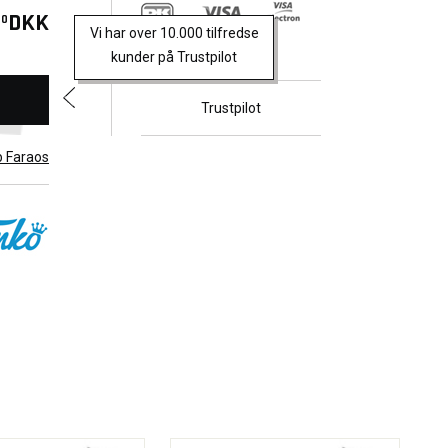
DKK
00
Vi har over 10.000 tilfredse
kunder på Trustpilot
Trustpilot
b Faraos