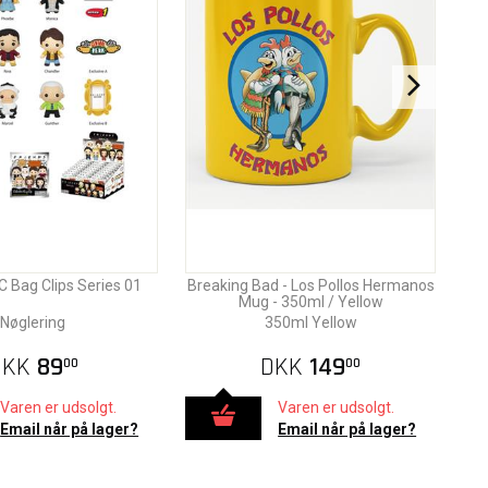
C Bag Clips Series 01
Breaking Bad - Los Pollos Hermanos
Mug - 350ml / Yellow
Nøglering
350ml Yellow
DKK
89
DKK
149
00
00
Varen er udsolgt.
Varen er udsolgt.
Email når på lager?
Email når på lager?