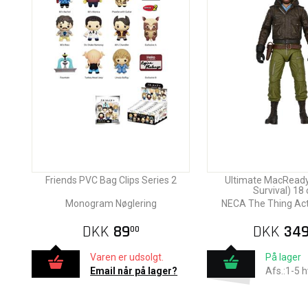
Friends PVC Bag Clips Series 2
Ultimate MacReady
Survival) 18
Monogram Nøglering
NECA The Thing Act
DKK
89
DKK
34
00
Varen er udsolgt.
På lager
Email når på lager?
Afs.:1-5 