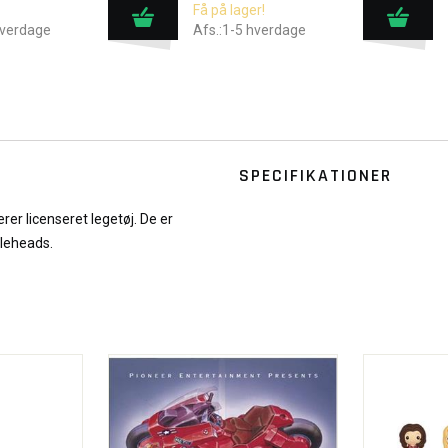
Få på lager!
hverdage
Afs.:1-5 hverdage
SPECIFIKATIONER
er licenseret legetøj. De er
bleheads.