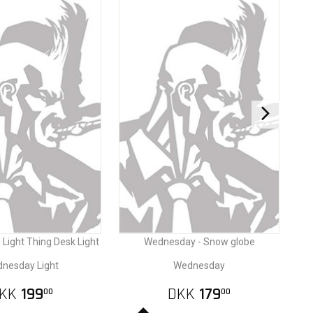
Light Thing Desk Light
Wednesday - Snow globe
nesday Light
Wednesday
KK
199
DKK
179
00
00