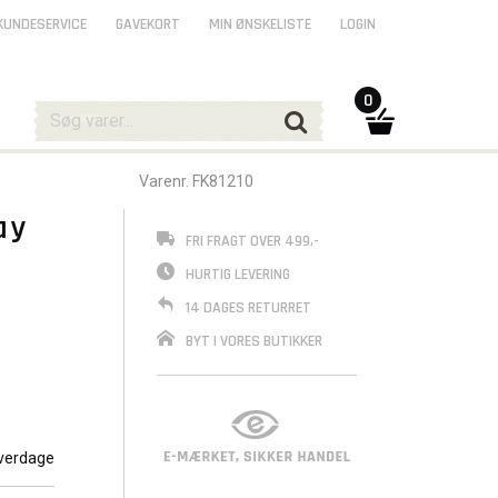
KUNDESERVICE
GAVEKORT
MIN ØNSKELISTE
LOGIN
0
Varenr. FK81210
ay
FRI FRAGT OVER 499,-
HURTIG LEVERING
14 DAGES RETURRET
BYT I VORES BUTIKKER
verdage