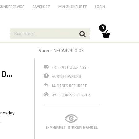
KUNDESERVICE
GAVEKORT
MIN ØNSKELISTE
LOGIN
0
Varenr. NECA42400-08
FRI FRAGT OVER 499,-
20
HURTIG LEVERING
14 DAGES RETURRET
BYT I VORES BUTIKKER
ednesday
self
ol for