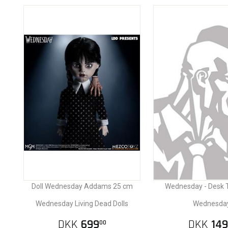
Doll Wednesday Addams 25 cm
Wednesday - Desk T
Wednesday Living Dead Dolls
Wednesda
DKK
699
DKK
149
00