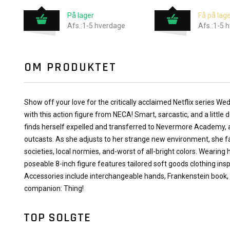
På lager
Få på lage
Afs.:1-5 hverdage
Afs.:1-5 
OM PRODUKTET
Show off your love for the critically acclaimed Netflix series 
with this action figure from NECA! Smart, sarcastic, and a litt
finds herself expelled and transferred to Nevermore Academy, 
outcasts. As she adjusts to her strange new environment, she 
societies, local normies, and-worst of all-bright colors. Wearing he
poseable 8-inch figure features tailored soft goods clothing inspi
Accessories include interchangeable hands, Frankenstein book, 
companion: Thing!
TOP SOLGTE