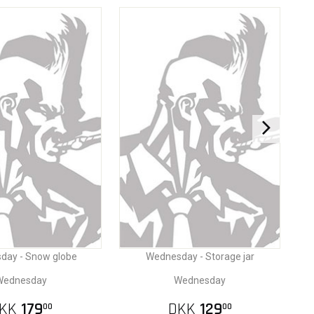
day - Snow globe
Wednesday - Storage jar
Wednesday
Wednesday
KK
179
DKK
129
00
00