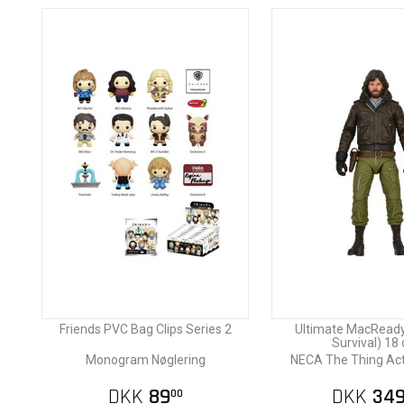
Friends PVC Bag Clips Series 2
Ultimate MacReady
Survival) 18
Monogram Nøglering
NECA The Thing Act
DKK
89
DKK
34
00