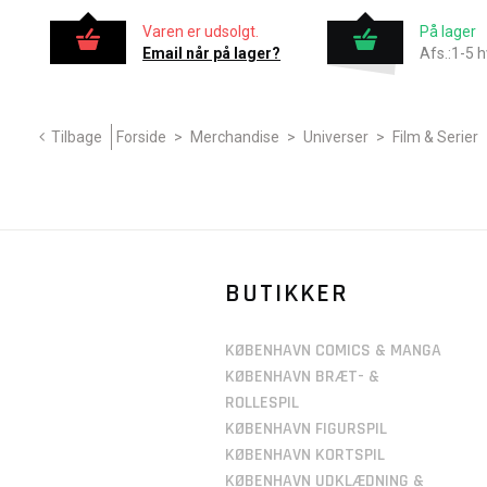
Varen er udsolgt.
På lager
Email når på lager?
Afs.:1-5 
Tilbage
Forside
>
Merchandise
>
Universer
>
Film & Serier
BUTIKKER
KØBENHAVN COMICS & MANGA
KØBENHAVN BRÆT- &
ROLLESPIL
KØBENHAVN FIGURSPIL
KØBENHAVN KORTSPIL
KØBENHAVN UDKLÆDNING &