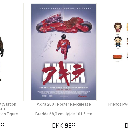
 (Station
Akira 2001 Poster Re-Release
Friends PV
 cm
ion Figure
Bredde 68,0 cm Højde 101,5 cm
9
DKK
99
00
00