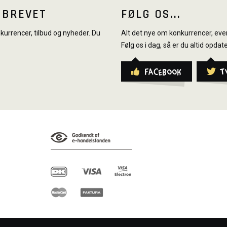
SBREVET
FØLG OS...
urrencer, tilbud og nyheder. Du
Alt det nye om konkurrencer, even
Følg os i dag, så er du altid opdate
Facebook
T