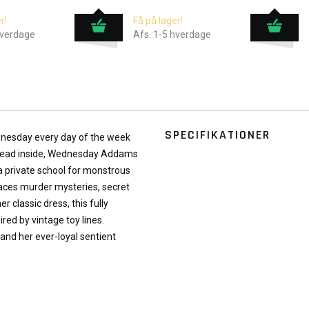
r!
Få på lager!
hverdage
Afs.:1-5 hverdage
SPECIFIKATIONER
Wednesday every day of the week
le dead inside, Wednesday Addams
a private school for monstrous
faces murder mysteries, secret
r classic dress, this fully
red by vintage toy lines.
and her ever-loyal sentient