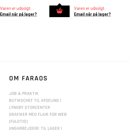
Varen er udsolgt.
Varen er udsolgt.
Email når på lager?
Email når på lager?
OM FARAOS
JOB & PRAKTIK
BUTIKSCHEF TIL AFDELING I
LYNGBY STORCENTER
GRAFIKER MED FLAIR FOR WEB
(FULDTID)
UNGARBEJDERE TIL LAGER I