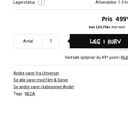
Lagerstatus
Afsendelse:
1-5 h
monstrous outcasts. As she adjusts to her strange new enviro
she faces murder mysteries, secret societies, local normies, an
of all-bright colors. Wearing her classic dress, this fully poseable 8-inch
Pris
499
figure features tailored soft goods clothing inspired by vintage t
Accessories include interchangeable hands, Frankenstein book,
ever-loyal sentient companion: Thing!
Læg i kurv
Antal
Ved køb optjener du
49
point i
Klu
90
Andre varer fra Universer
Se alle varer med Film & Serier
Se andre varer i kategorien Andet
Tags:
NECA