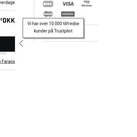
verdage
nment,
d-worst
DKK
00
Vi har over 10.000 tilfredse
oy lines.
kunder på Trustpilot
 and her
Trustpilot
b Faraos