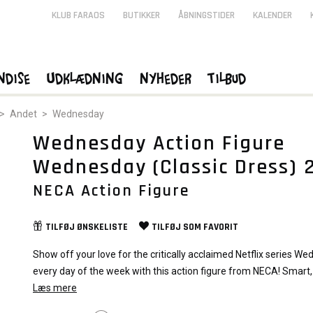
KLUB FARAOS
BUTIKKER
ÅBNINGSTIDER
KALENDER
ndise
Udklædning
Nyheder
Tilbud
>
Andet
>
Wednesday
Wednesday Action Figure
Wednesday (Classic Dress) 
cm
NECA Action Figure
TILFØJ
ØNSKELISTE
TILFØJ SOM
FAVORIT
Show off your love for the critically acclaimed Netflix series W
every day of the week with this action figure from NECA! Smart,
sarcastic, and a little dead inside, Wednesday Addams finds her
Læs mere
expelled and transferred to Nevermore Academy, a private scho