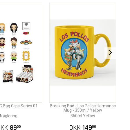
C Bag Clips Series 01
Breaking Bad - Los Pollos Hermanos
Mug - 350ml / Yellow
Nøglering
350ml Yellow
DKK
89
DKK
149
00
00