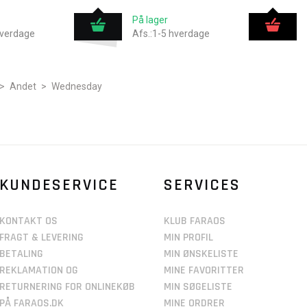
På lager
hverdage
Afs.:1-5 hverdage
>
Andet
>
Wednesday
KUNDESERVICE
SERVICES
KONTAKT OS
KLUB FARAOS
FRAGT & LEVERING
MIN PROFIL
BETALING
MIN ØNSKELISTE
REKLAMATION OG
MINE FAVORITTER
RETURNERING FOR ONLINEKØB
MIN SØGELISTE
PÅ FARAOS.DK
MINE ORDRER