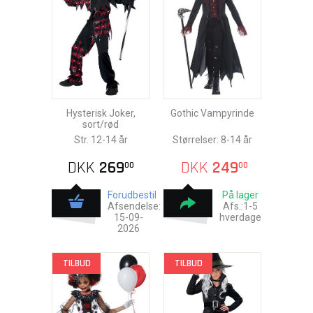
Hysterisk Joker,
Gothic Vampyrinde
sort/rød
Str. 12-14 år
Størrelser: 8-14 år
DKK
269
DKK
249
00
00
Forudbestil
På lager
Afsendelse:
Afs.:1-5
15-09-
hverdage
2026
TILBUD
TILBUD