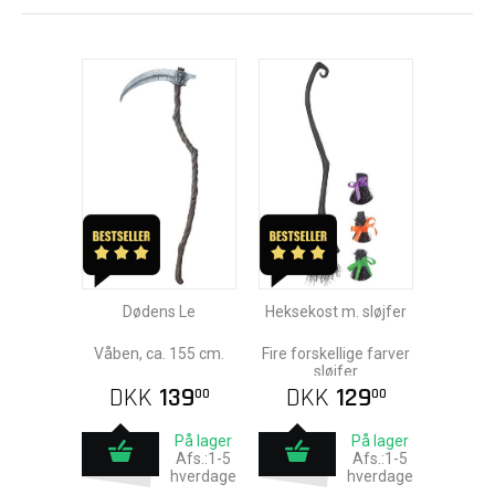
Dødens Le
Heksekost m. sløjfer
Våben, ca. 155 cm.
Fire forskellige farver
sløjfer
DKK
139
DKK
129
00
00
På lager
På lager
Afs.:1-5
Afs.:1-5
hverdage
hverdage