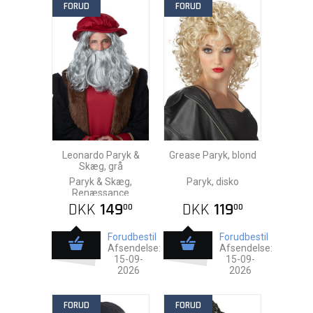
FORUD
FORUD
Leonardo Paryk &
Grease Paryk, blond
Skæg, grå
Paryk & Skæg,
Paryk, disko
Renæssance
DKK
149
DKK
119
00
00
Forudbestil
Forudbestil
Afsendelse:
Afsendelse:
15-09-
15-09-
2026
2026
FORUD
FORUD