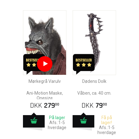
Mørkegrå Varulv
Dødens Dolk
Ani-Motion Maske,
Våben, ca. 40 cm.
Onesize
DKK
279
DKK
79
00
00
På lager
Få på
Afs.:1-5
lager!
hverdage
Afs.:1-5
hverdage