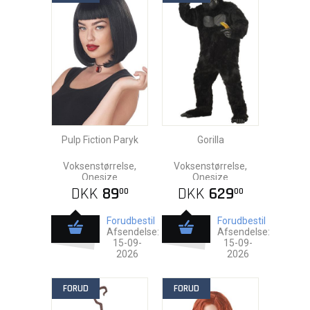
Pulp Fiction Paryk
Gorilla
Voksenstørrelse,
Voksenstørrelse,
Onesize
Onesize
DKK
89
DKK
629
00
00
Forudbestil
Forudbestil
Afsendelse:
Afsendelse:
15-09-
15-09-
2026
2026
FORUD
FORUD