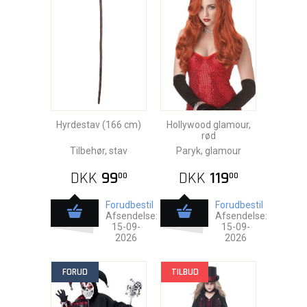
Hyrdestav (166 cm)
Hollywood glamour,
rød
Tilbehør, stav
Paryk, glamour
DKK
99
DKK
119
00
00
Forudbestil
Forudbestil
Afsendelse:
Afsendelse:
15-09-
15-09-
2026
2026
FORUD
TILBUD