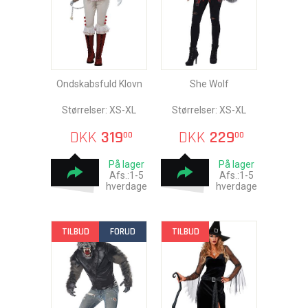
Ondskabsfuld Klovn
She Wolf
Størrelser: XS-XL
Størrelser: XS-XL
DKK
319
DKK
229
00
00
På lager
På lager
Afs.:1-5
Afs.:1-5
hverdage
hverdage
TILBUD
FORUD
TILBUD