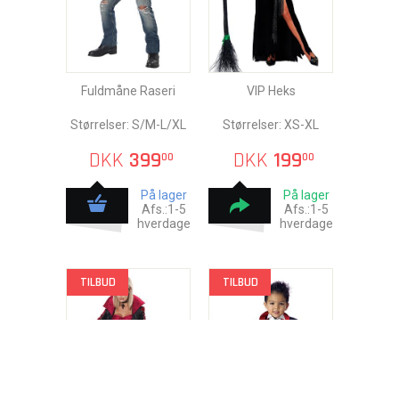
Fuldmåne Raseri
VIP Heks
Størrelser: S/M-L/XL
Størrelser: XS-XL
DKK
399
DKK
199
00
00
På lager
På lager
Afs.:1-5
Afs.:1-5
hverdage
hverdage
TILBUD
TILBUD