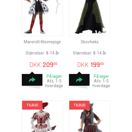
Mareridt Klovnepige
Skovheks
Størrelser: 8-14 år
Størrelser: 8-14 år
DKK
209
DKK
199
00
00
På lager
På lager
Afs.:1-5
Afs.:1-5
hverdage
hverdage
TILBUD
TILBUD