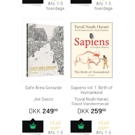
Afs.:1-5
Afs.:1-5
hverdage
hverdage
Safe Area Gorazde
Sapiens vol. 1: Birth of
Humankind
Joe Sacco
Yuval Noah Harari,
David Vandermeulen
& Daniel Casanave
DKK
249
DKK
259
00
00
Få på
Få på
lager!
lager!
Afs.:1-5
Afs.:1-5