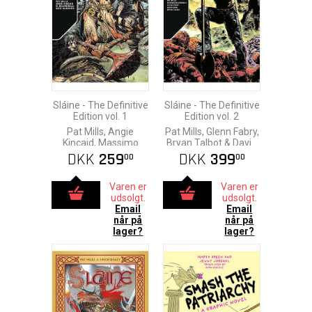
Sláine - The Definitive
Sláine - The Definitive
Edition vol. 1
Edition vol. 2
Pat Mills, Angie
Pat Mills, Glenn Fabry,
Kincaid, Massimo
Bryan Talbot & David
Belardinelli & Mike
Pugh
DKK
259
DKK
399
00
00
McMahon
Varen er
Varen er
udsolgt.
udsolgt.
Email
Email
når på
når på
lager?
lager?