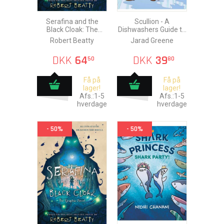
Serafina and the
Scullion - A
Black Cloak: The
Dishwashers Guide to
Graphic Novel
Mistaken Identity
Robert Beatty
Jarad Greene
DKK
64
DKK
39
50
80
Få på
Få på
lager!
lager!
Afs.:1-5
Afs.:1-5
hverdage
hverdage
- 50%
- 50%