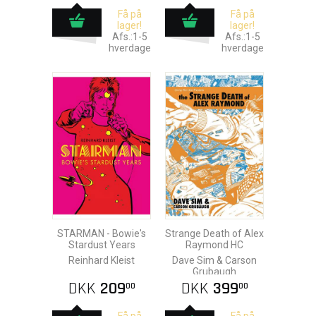
Få på
Få på
lager!
lager!
Afs.:1-5
Afs.:1-5
hverdage
hverdage
STARMAN - Bowie's
Strange Death of Alex
Stardust Years
Raymond HC
Reinhard Kleist
Dave Sim & Carson
Grubaugh
DKK
209
DKK
399
00
00