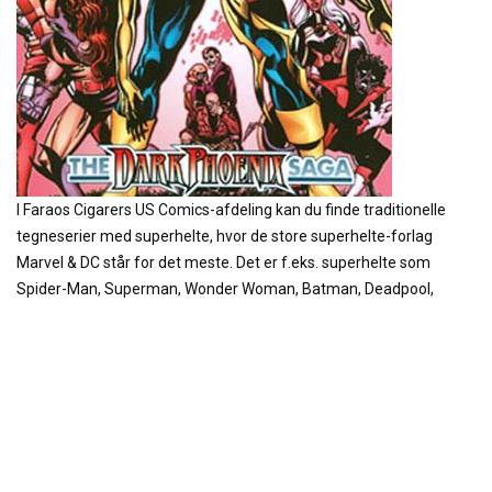
I Faraos Cigarers US Comics-afdeling kan du finde traditionelle
tegneserier med superhelte, hvor de store superhelte-forlag
Marvel & DC står for det meste. Det er f.eks. superhelte som
Spider-Man, Superman, Wonder Woman, Batman, Deadpool,
Justice League, Avengers og X-Men.
Vi har dog også yderligere nævneværdige mesterværker som Alan
Moores “The Watchmen” og “Top Ten”, og ikke mindst “Kurt
Busiek’s Astro City.” Vi kan også tilbyde tegneserier på engelsk
med hårdkogt noir som Frank Millers “Sin City”, Ed Brubakers
“Criminal”, Brian Azzarello og Eduardo Rissos “100 Bullets”. Når