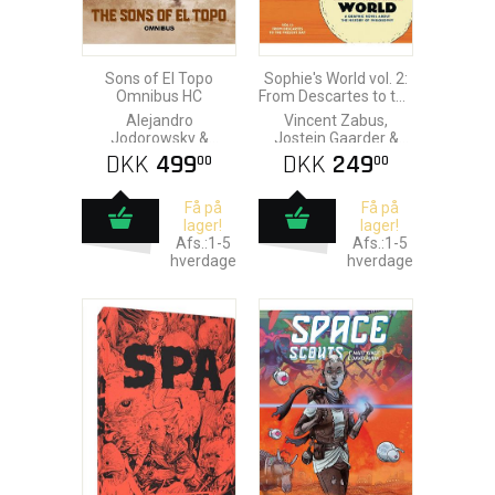
Sons of El Topo
Sophie's World vol. 2:
Omnibus HC
From Descartes to the
Present Day
Alejandro
Vincent Zabus,
Jodorowsky &
Jostein Gaarder &
Ladronn
Nicoby
DKK
499
DKK
249
00
00
Få på
Få på
lager!
lager!
Afs.:1-5
Afs.:1-5
hverdage
hverdage