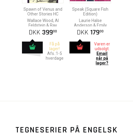
Spawn of Venus and
Speak (Square Fish
Other Stories HC
Edition)
Wallace Wood, Al
Laurie Halse
Feldstein & Ray
Anderson & Emily
Bradbury
Carroll
DKK
399
DKK
179
00
00
Få på
Varen er
lager!
udsolgt.
Afs.:1-5
Email
hverdage
når på
lager?
TEGNESERIER PÅ ENGELSK