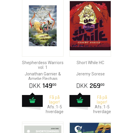
Shepherdess Warriors
Short While HC
vol. 1
Jonathan Garnier &
Jeremy Sorese
Amelie Flechais
DKK
149
DKK
269
00
00
Få på
Få på
lager!
lager!
Afs.:1-5
Afs.:1-5
hverdage
hverdage