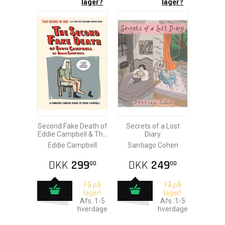
lager?
lager?
Second Fake Death of
Secrets of a Lost
Eddie Campbell & The
Diary
Fate of the Artist
Eddie Campbell
Santiago Cohen
DKK
299
DKK
249
00
00
Få på
Få på
lager!
lager!
Afs.:1-5
Afs.:1-5
hverdage
hverdage