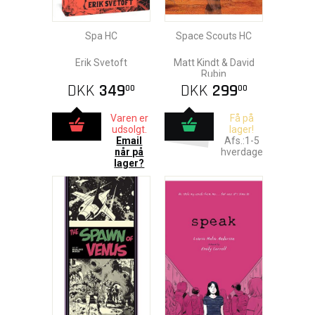
Spa HC
Space Scouts HC
Erik Svetoft
Matt Kindt & David
Rubin
DKK
349
DKK
299
00
00
Varen er
Få på
udsolgt.
lager!
Email
Afs.:1-5
når på
hverdage
lager?