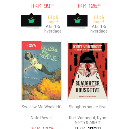
DKK
99
DKK
126
50
75
Få på
Få på
lager!
lager!
Afs.:1-5
Afs.:1-5
hverdage
hverdage
- 25%
Swallow Me Whole HC
Slaughterhouse-Five
Nate Powell
Kurt Vonnegut, Ryan
North & Albert
Monteys
25
00