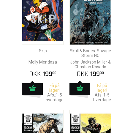
Skip
Skull & Bones: Savage
Storm HC
Molly Mendoza
John Jackson Miller &
Christian Rosado
DKK
199
DKK
199
00
00
Få på
Få på
lager!
lager!
Afs.:1-5
Afs.:1-5
hverdage
hverdage