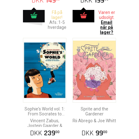
DKK
149
DKK
199
Få på
Varen er
lager!
udsolgt.
Afs.:1-5
Email
hverdage
når på
lager?
Sophie's World vol. 1:
Sprite and the
From Socrates to
Gardener
Galileo
Vincent Zabus,
Rii Abrego & Joe Whitt
Jostein Gaarder &
Nicoby
DKK
239
DKK
99
00
00