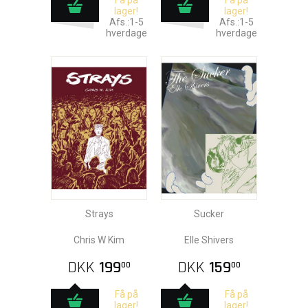
Få på
Få på
lager!
lager!
Afs.:1-5
Afs.:1-5
hverdage
hverdage
Strays
Sucker
Chris W Kim
Elle Shivers
DKK
199
DKK
159
00
00
Få på
Få på
lager!
lager!