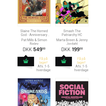
Slaine The Horned
Smash The
God - Anniversary
Patriarchy HC
Edition
Pat Mills & Simon
Marta Breen & Jenny
Bisley
Jordahl
DKK
549
DKK
199
00
00
Få på
Få på
lager!
lager!
Afs.:1-5
Afs.:1-5
hverdage
hverdage