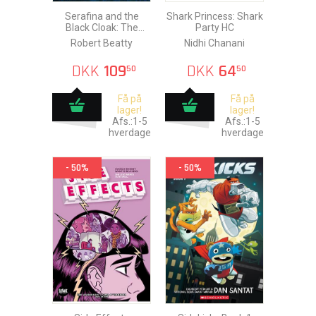
Serafina and the
Shark Princess: Shark
Black Cloak: The
Party HC
Graphic Novel HC
Robert Beatty
Nidhi Chanani
DKK
109
DKK
64
50
50
Få på
Få på
lager!
lager!
Afs.:1-5
Afs.:1-5
hverdage
hverdage
- 50%
- 50%