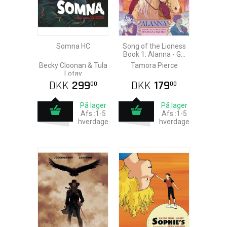
Somna HC
Song of the Lioness
Book 1: Alanna - GN
Adaptation
Becky Cloonan & Tula
Tamora Pierce
Lotay
DKK
299
DKK
179
00
00
På lager
På lager
Afs.:1-5
Afs.:1-5
hverdage
hverdage