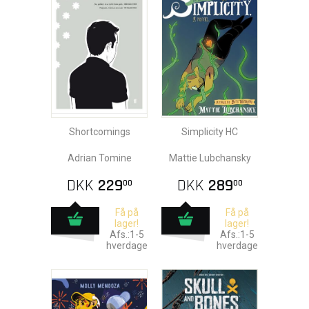
Shortcomings
Simplicity HC
Adrian Tomine
Mattie Lubchansky
DKK
229
DKK
289
00
00
Få på
Få på
lager!
lager!
Afs.:1-5
Afs.:1-5
hverdage
hverdage