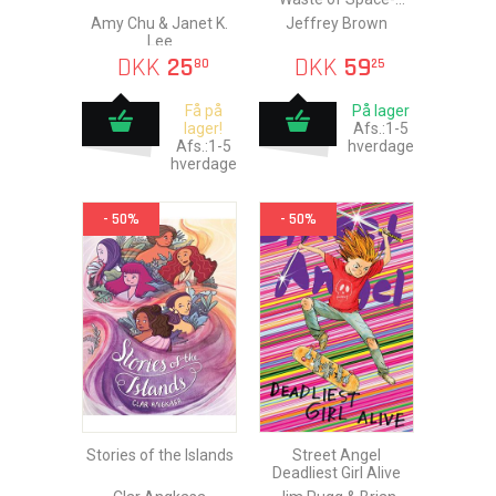
Time!
Amy Chu & Janet K.
Jeffrey Brown
Lee
DKK
25
DKK
59
80
25
Få på
På lager
lager!
Afs.:1-5
Afs.:1-5
hverdage
hverdage
- 50%
- 50%
Stories of the Islands
Street Angel
Deadliest Girl Alive