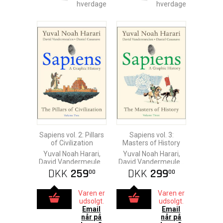
hverdage
hverdage
Sapiens vol. 2: Pillars
Sapiens vol. 3:
of Civilization
Masters of History
Yuval Noah Harari,
Yuval Noah Harari,
David Vandermeulen
David Vandermeulen
& Daniel Casanave
& Daniel Casanave
DKK
259
DKK
299
00
00
Varen er
Varen er
udsolgt.
udsolgt.
Email
Email
når på
når på