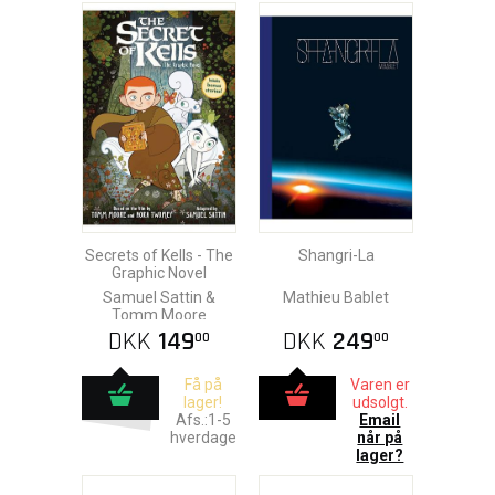
Secrets of Kells - The
Shangri-La
Graphic Novel
Samuel Sattin &
Mathieu Bablet
Tomm Moore
DKK
149
DKK
249
00
00
Få på
Varen er
lager!
udsolgt.
Afs.:1-5
Email
hverdage
når på
lager?