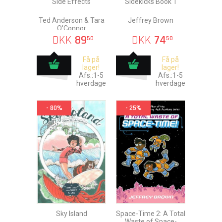
Side Effects
Sidekicks Book 1
Ted Anderson & Tara
Jeffrey Brown
O'Connor
DKK
89
DKK
74
50
50
Få på
Få på
lager!
lager!
Afs.:1-5
Afs.:1-5
hverdage
hverdage
- 80%
- 25%
Sky Island
Space-Time 2: A Total
Waste of Space-