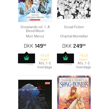
Snowlands vol. 1: A
Social Fiction
Blood Moon
Morr Meroz
Chantal Montellier
DKK
149
DKK
249
00
00
Få på
Få på
lager!
lager!
Afs.:1-5
Afs.:1-5
hverdage
hverdage