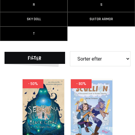
R
S
SKY DOLL
SUITOR ARMOR
T
Filter
- 50%
- 80%