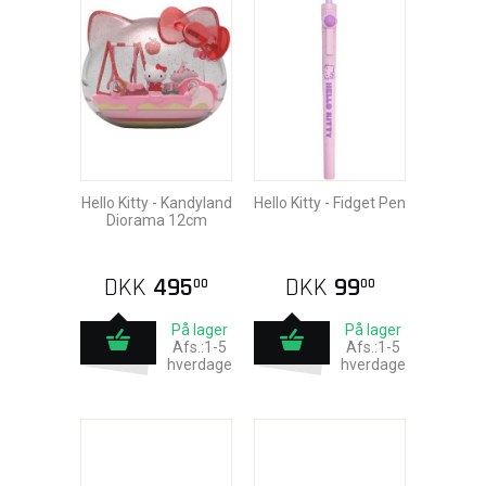
Hello Kitty - Kandyland
Hello Kitty - Fidget Pen
Diorama 12cm
DKK
495
DKK
99
00
00
På lager
På lager
Afs.:1-5
Afs.:1-5
hverdage
hverdage