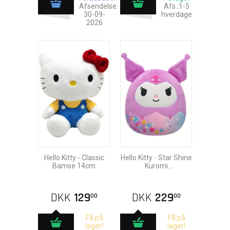
Afsendelse:
Afs.:1-5
30-09-
hverdage
2026
Hello Kitty - Classic
Hello Kitty - Star Shine
Bamse 14cm
Kuromi
Squishmallows
Bamse 25cm
DKK
129
DKK
229
00
00
Få på
Få på
lager!
lager!