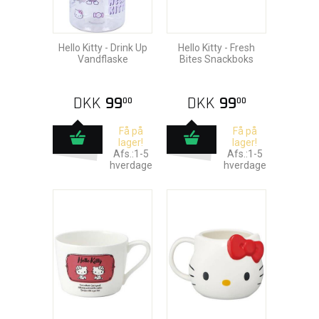
Hello Kitty - Drink Up
Hello Kitty - Fresh
Vandflaske
Bites Snackboks
DKK
99
DKK
99
00
00
Få på
Få på
lager!
lager!
Afs.:1-5
Afs.:1-5
hverdage
hverdage