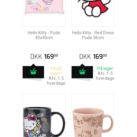
Hello Kitty - Pude
Hello Kitty - Red Dress
40x40cm
Pude 36cm
DKK
169
DKK
169
00
00
Få på
På lager
lager!
Afs.:1-5
Afs.:1-5
hverdage
hverdage