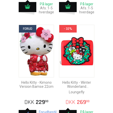
På lager
På lager
Afs.:1-5
Afs.:1-5
hverdage
hverdage
FORUD
- 32%
Hello Kitty - Kimono
Hello Kitty - Winter
Version Bamse 22cm
Wonderland
Loungefly Pung
Loungefly
DKK
229
DKK
269
00
00
Forudbestil
På lager