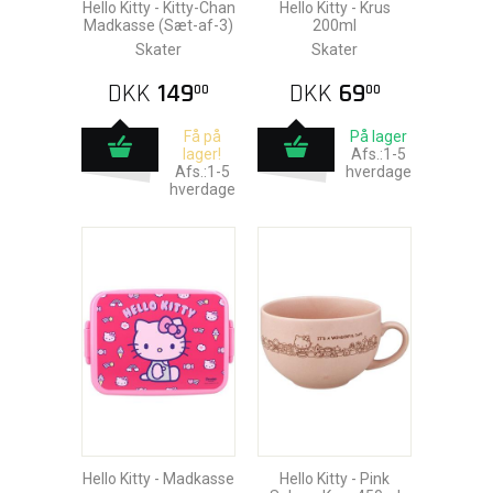
Hello Kitty - Kitty-Chan
Hello Kitty - Krus
Madkasse (Sæt-af-3)
200ml
Skater
Skater
DKK
149
DKK
69
00
00
Få på
På lager
lager!
Afs.:1-5
Afs.:1-5
hverdage
hverdage
Hello Kitty - Madkasse
Hello Kitty - Pink