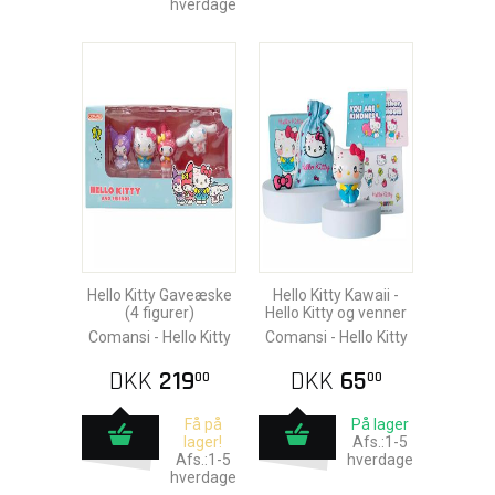
hverdage
Hello Kitty Gaveæske
Hello Kitty Kawaii -
(4 figurer)
Hello Kitty og venner
Comansi - Hello Kitty
Comansi - Hello Kitty
DKK
219
DKK
65
00
00
Få på
På lager
lager!
Afs.:1-5
Afs.:1-5
hverdage
hverdage