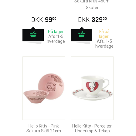
Sakura Krus 450ml
Skater
DKK
99
DKK
329
00
00
På lager
Få på
Afs.:1-5
lager!
hverdage
Afs.:1-5
hverdage
Hello Kitty - Pink
Hello Kitty - Porcelæn
Sakura Skål 21cm
Underkop & Tekop
240ml