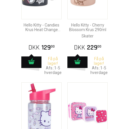
Hello Kitty - Candies
Hello Kitty - Cherry
Krus Heat Change
Blossom Krus 290ml
320ml
Skater
DKK
129
DKK
229
00
00
Få på
Få på
lager!
lager!
Afs.:1-5
Afs.:1-5
hverdage
hverdage