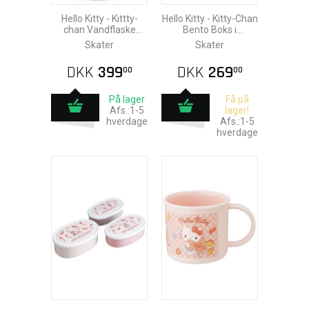
Hello Kitty - Kittty-
Hello Kitty - Kitty-Chan
chan Vandflaske
Bento Boks i
350ml
Aluminium
Skater
Skater
DKK
399
DKK
269
00
00
På lager
Få på
Afs.:1-5
lager!
hverdage
Afs.:1-5
hverdage