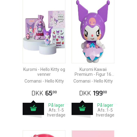
Kuromi - Hello Kitty og
Kuromi Kawaii
venner
Premium - Figur 16
CM
Comansi - Hello Kitty
Comansi - Hello Kitty
DKK
65
DKK
199
00
00
På lager
På lager
Afs.:1-5
Afs.:1-5
hverdage
hverdage