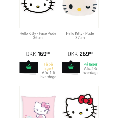
Hello Kitty - Face Pude
Hello Kitty - Pude
36cm
37cm
DKK
169
DKK
269
00
00
Få på
På lager
lager!
Afs.:1-5
Afs.:1-5
hverdage
hverdage