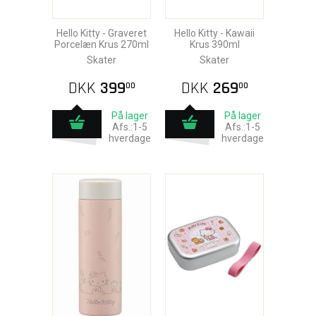
Hello Kitty - Graveret
Hello Kitty - Kawaii
Porcelæn Krus 270ml
Krus 390ml
Skater
Skater
DKK
399
DKK
269
00
00
På lager
På lager
Afs.:1-5
Afs.:1-5
hverdage
hverdage