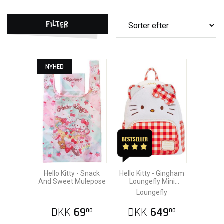
Filter
NYHED
Hello Kitty - Snack
Hello Kitty - Gingham
And Sweet Mulepose
Loungefly Mini
Rygsæk
Loungefly
DKK
69
DKK
649
00
00