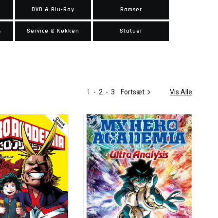
DVD & Blu-Ray
Bamser
s
Service & Køkken
Statuer
1
-
2
-
3
Fortsæt
Vis Alle