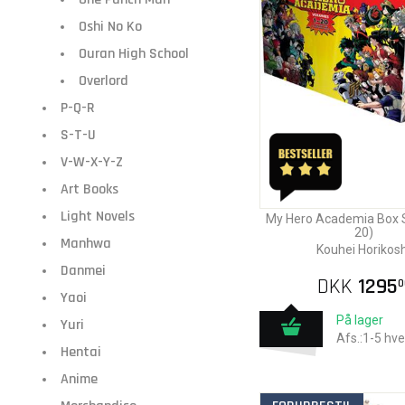
Oshi No Ko
Ouran High School
Overlord
P-Q-R
S-T-U
V-W-X-Y-Z
Art Books
Light Novels
My Hero Academia Box Se
20)
Manhwa
Kouhei Horikosh
Danmei
DKK
1295
0
Yaoi
På lager
Yuri
Afs.:1-5 hv
Hentai
Anime