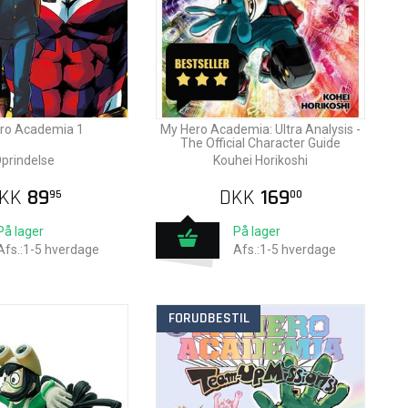
ro Academia 1
My Hero Academia: Ultra Analysis -
The Official Character Guide
prindelse
Kouhei Horikoshi
KK
89
DKK
169
95
00
På lager
På lager
Afs.:1-5 hverdage
Afs.:1-5 hverdage
FORUDBESTIL