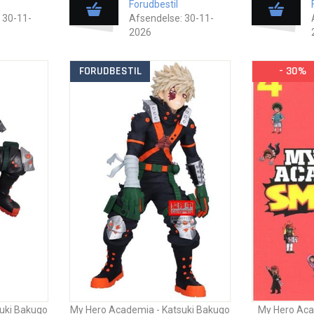
Forudbestil
 30-11-
Afsendelse: 30-11-
2026
FORUDBESTIL
- 30%
uki Bakugo
My Hero Academia - Katsuki Bakugo
My Hero Acad