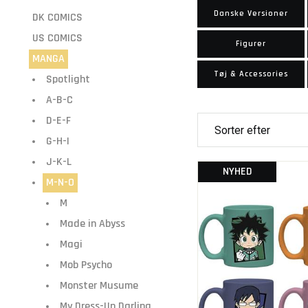
Danske Versioner
DK COMICS
US COMICS
Figurer
MANGA
Tøj & Accessories
Spotlight
A-B-C
D-E-F
G-H-I
J-K-L
NYHED
M-N-O
M
Made in Abyss
Magi
Mob Psycho
Monster Musume
My Dress-Up Darling