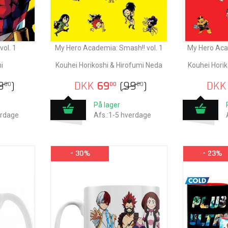
ol. 1
My Hero Academia: Smash!! vol. 1
My Hero Acad
i
Kouhei Horikoshi & Hirofumi Neda
Kouhei Horik
9
)
DKK
69
(
99
)
DKK
00
00
00
På lager
erdage
Afs.:1-5 hverdage
- 30%
- 23%