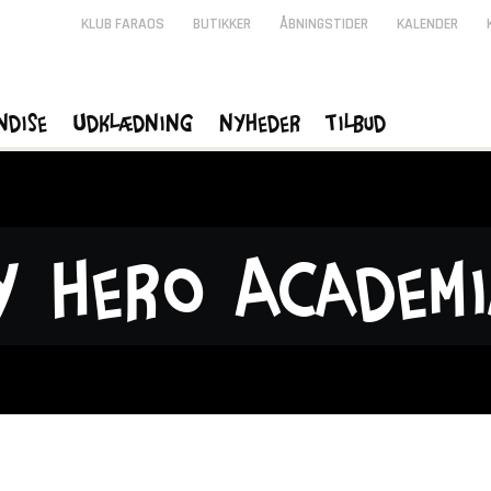
KLUB FARAOS
BUTIKKER
ÅBNINGSTIDER
KALENDER
ndise
Udklædning
Nyheder
Tilbud
y Hero Academ