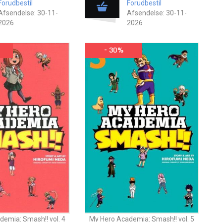
Forudbestil
Forudbestil
Afsendelse: 30-11-
Afsendelse: 30-11-
2026
2026
- 30%
emia: Smash!! vol. 4
My Hero Academia: Smash!! vol. 5