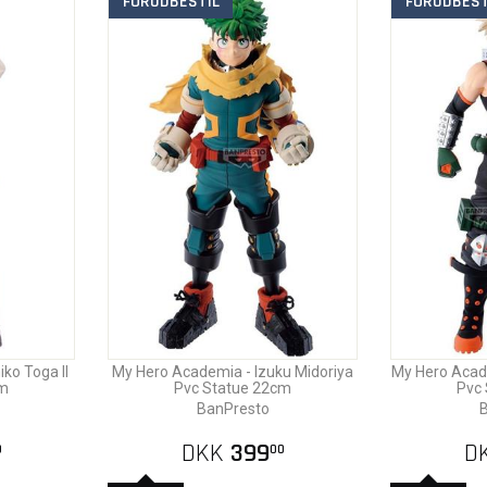
FORUDBESTIL
FORUDBEST
ko Toga II
My Hero Academia - Izuku Midoriya
My Hero Acad
cm
Pvc Statue 22cm
Pvc
BanPresto
B
DKK
399
D
0
00