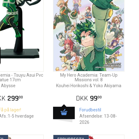
emia - Tsuyu Asui Pvc
My Hero Academia: Team-Up
atue 17cm
Missions vol. 8
Abysse
Kouhei Horikoshi & Yoko Akiyama
KK
299
DKK
99
00
00
Få på lager!
Forudbestil
Afs.:1-5 hverdage
Afsendelse: 13-08-
2026