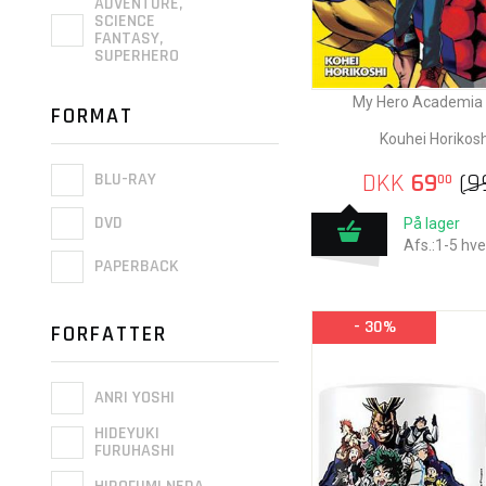
ADVENTURE,
SCIENCE
FANTASY,
SUPERHERO
My Hero Academia v
FORMAT
Kouhei Horikosh
DKK
69
(
9
BLU-RAY
00
DVD
På lager
Afs.:1-5 hv
PAPERBACK
- 30%
FORFATTER
ANRI YOSHI
HIDEYUKI
FURUHASHI