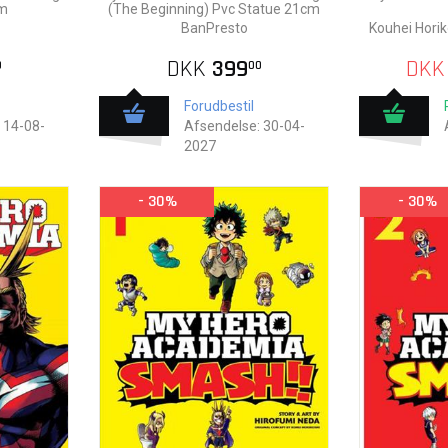
cm
(The Beginning) Pvc Statue 21cm
BanPresto
Kouhei Horik
DKK
399
DKK
0
00
Forudbestil
 14-08-
Afsendelse: 30-04-
2027
- 30%
- 30%