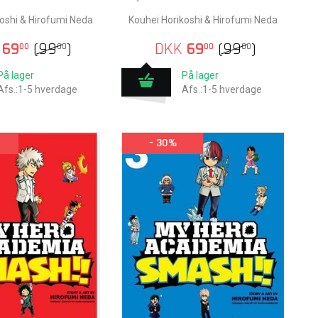
oshi & Hirofumi Neda
Kouhei Horikoshi & Hirofumi Neda
69
(
99
)
DKK
69
(
99
)
00
00
00
00
På lager
På lager
Afs.:1-5 hverdage
Afs.:1-5 hverdage
- 30%