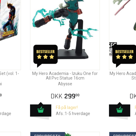
t (vol. 1-
My Hero Academia - Izuku One for
My Hero Acad
All Pvc Statue 16cm
St
i
Abysse
DKK
299
D
0
00
Få på lager!
erdage
Afs.:1-5 hverdage