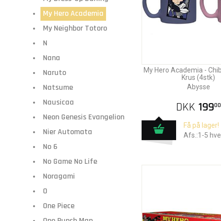
My Hero Academia
My Neighbor Totoro
N
Nana
My Hero Academia - Chib
Naruto
Krus (4stk)
Natsume
Abysse
Nausicaa
DKK
199
00
Neon Genesis Evangelion
Få på lager!
Nier Automata
Afs.:1-5 hv
No 6
No Game No Life
Noragami
O
One Piece
One Punch Man