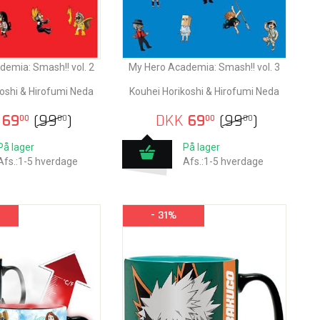
emia: Smash!! vol. 2
My Hero Academia: Smash!! vol. 3
oshi & Hirofumi Neda
Kouhei Horikoshi & Hirofumi Neda
69
(
99
)
DKK
69
(
99
)
00
00
00
00
På lager
På lager
Afs.:1-5 hverdage
Afs.:1-5 hverdage
- 31%