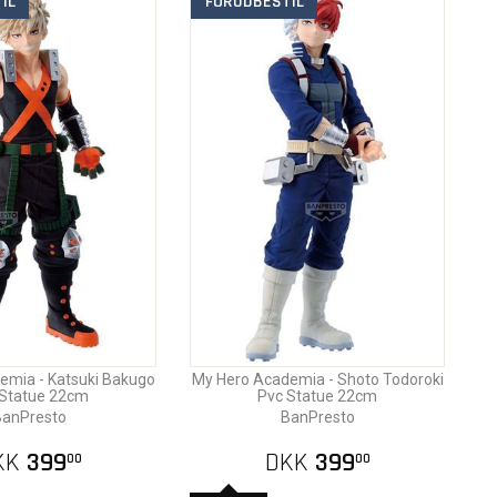
IL
FORUDBESTIL
emia - Katsuki Bakugo
My Hero Academia - Shoto Todoroki
 Statue 22cm
Pvc Statue 22cm
anPresto
BanPresto
KK
399
DKK
399
00
00