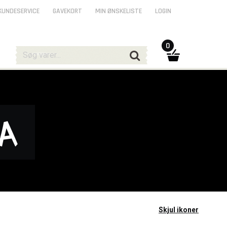
KUNDESERVICE
GAVEKORT
MIN ØNSKELISTE
LOGIN
0
ia
Skjul ikoner