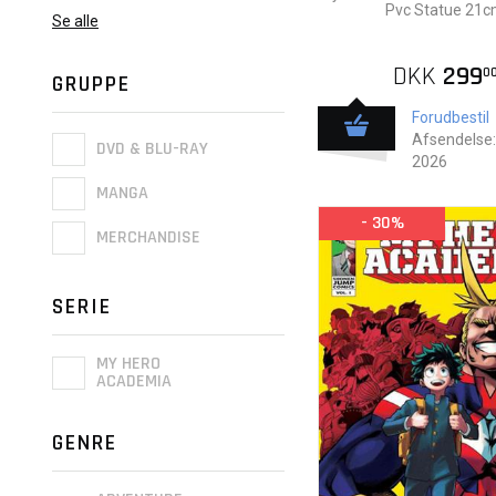
Pvc Statue 21
Se alle
DKK
299
0
GRUPPE
Forudbestil
Afsendelse:
DVD & BLU-RAY
2026
MANGA
- 30%
MERCHANDISE
SERIE
MY HERO
ACADEMIA
GENRE