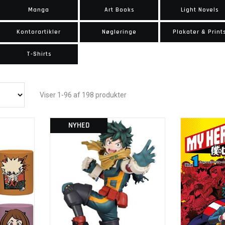
Manga
Art Books
Light Novels
Kontorartikler
Nøgleringe
Plakater & Print
T-Shirts
Viser 1-96 af 198 produkter
NYHED