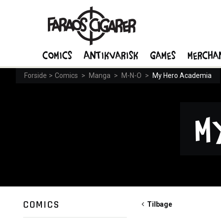
Comics
Antikvarisk
Games
Mercha
Forside
>
Comics
>
Manga
>
M-N-O
>
My Hero Academia
M
COMICS
Tilbage