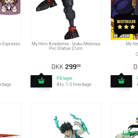
i Espresso
My Hero Academia - Izuku Midoriya
My He
Pvc Statue 21cm
O
DKK
299
D
00
På lager
erdage
Afs.:1-5 hverdage