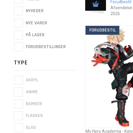
Forudbestil
Afsendelse:
NYHEDER
2026
NYE VARER
FORUDBESTIL
PÅ LAGER
FORUDBESTILLINGER
TYPE
AKRYL
ANIME
BAMSER
FLASKER
GLAS
My Hero Academia - Kats