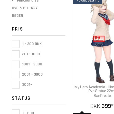
Merchandise
FORUDBESTIL
DVD & BLU-RAY
BØGER
PRIS
1 - 300 DKK
301 - 1000
1001 - 2000
2001 - 3000
3001+
My Hero Academia - Himi
Pvc Statue 22
BanPresto
STATUS
DKK
399
0
TILBUD