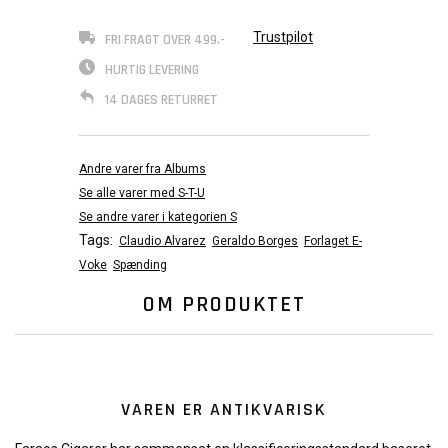
Trustpilot
FRI FRAGT OVER 499,-
HURTIG LEVERING
14 DAGES RETURRET
Andre varer fra Albums
Se alle varer med S-T-U
Se andre varer i kategorien S
Tags:
Claudio Alvarez
Geraldo Borges
Forlaget E-
Voke
Spænding
OM PRODUKTET
VAREN ER ANTIKVARISK