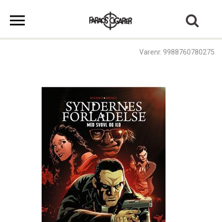
Varenr. 9988760780275