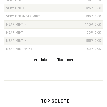
VERY FINE
115
DKK
VERY FINE +
125
DKK
00
VERY FINE/NEAR MINT
135
DKK
00
NEAR MINT -
145
DKK
00
NEAR MINT
150
DKK
00
NEAR MINT +
155
DKK
00
NEAR MINT/MINT
160
DKK
00
Produktspecifikationer
TOP SOLGTE