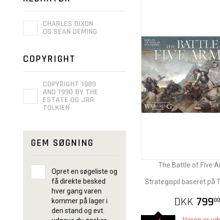
CHARLES DIXON
OG SEAN DEMING
COPYRIGHT
COPYRIGHT 1989
AND 1990 BY THE
ESTATE OG JRR
TOLKIEN
GEM SØGNING
The Battle of Five 
Opret en søgeliste og
få direkte besked
Strategispil baseret på 
hver gang varen
DKK
799
0
kommer på lager i
den stand og evt.