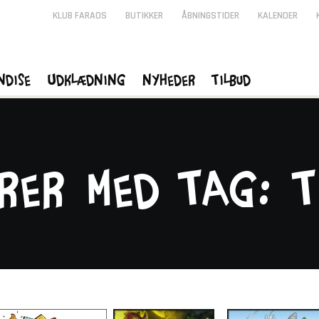
KLUB FARAOS
BUTIKKER
ÅBNINGSTIDER
KALENDER
ndise
Udklædning
Nyheder
Tilbud
rer med tag: T