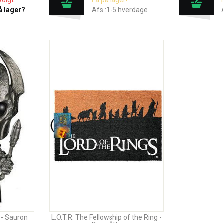
olgt.
Få på lager!
å lager?
Afs.:1-5 hverdage
! - Sauron
L.O.T.R. The Fellowship of the Ring -