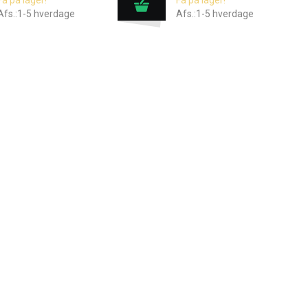
Få på lager!
Få på lager!
Afs.:1-5 hverdage
Afs.:1-5 hverdage