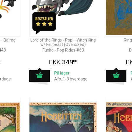
 - Balrog
Lord of the Rings - Pop! - Witch King
Ring
w/ Fellbeast (Oversized)
448
Funko - Pop Rides #63
D
DKK
349
D
0
00
På lager
erdage
Afs.:1-3 hverdage