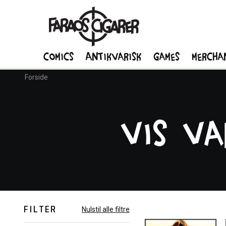
Comics
Antikvarisk
Games
Mercha
Forside
Vis va
FILTER
Nulstil alle filtre