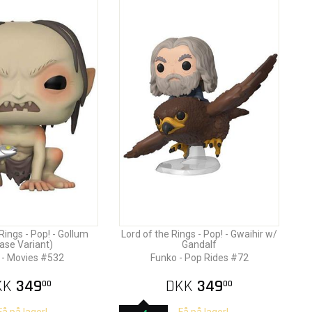
Rings - Pop! - Gollum
Lord of the Rings - Pop! - Gwaihir w/
ase Variant)
Gandalf
 - Movies #532
Funko - Pop Rides #72
KK
349
DKK
349
00
00