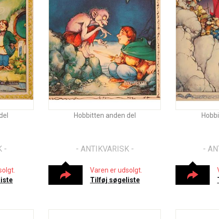
del
Hobbitten anden del
Hobbi
 -
- ANTIKVARISK -
- AN
olgt.
Varen er udsolgt.
liste
Tilføj søgeliste