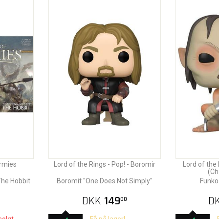
Armies
Lord of the Rings - Pop! - Boromir
Lord of the 
(Ch
The Hobbit
Boromit ''One Does Not Simply''
Funko
DKK
149
D
0
00