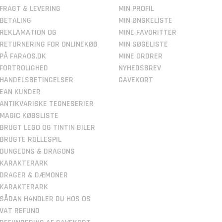
FRAGT & LEVERING
MIN PROFIL
BETALING
MIN ØNSKELISTE
REKLAMATION OG
MINE FAVORITTER
RETURNERING FOR ONLINEKØB
MIN SØGELISTE
PÅ FARAOS.DK
MINE ORDRER
FORTROLIGHED
NYHEDSBREV
HANDELSBETINGELSER
GAVEKORT
EAN KUNDER
ANTIKVARISKE TEGNESERIER
MAGIC KØBSLISTE
BRUGT LEGO OG TINTIN BILER
BRUGTE ROLLESPIL
DUNGEONS & DRAGONS
KARAKTERARK
DRAGER & DÆMONER
KARAKTERARK
SÅDAN HANDLER DU HOS OS
VAT REFUND