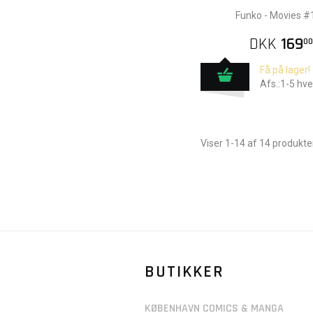
Funko - Movies #
DKK
169
00
Få på lager!
Afs.:1-5 hv
Viser 1-14 af 14 produkte
BUTIKKER
KØBENHAVN COMICS & MANGA