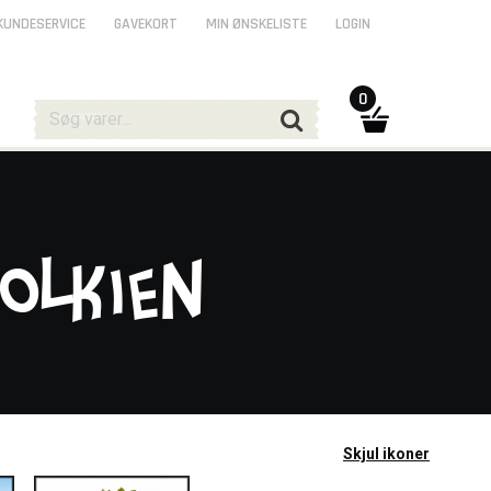
KUNDESERVICE
GAVEKORT
MIN ØNSKELISTE
LOGIN
0
olkien
Skjul ikoner