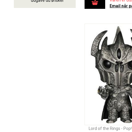
Varen er uds
udgave du ønsker
Email når p
Lord of the Rings - Pop