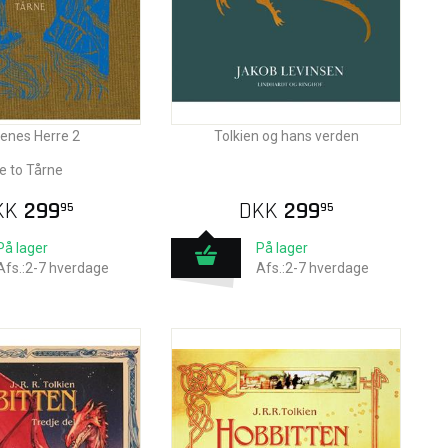
enes Herre 2
Tolkien og hans verden
e to Tårne
KK
299
DKK
299
95
95
På lager
På lager
Afs.:2-7 hverdage
Afs.:2-7 hverdage