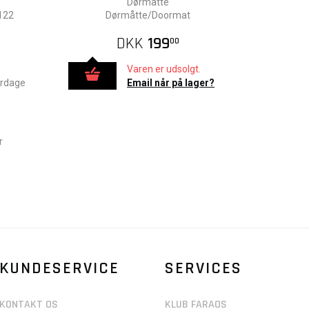
Dørmåtte
122
Dørmåtte/Doormat
DKK
199
00
Varen er udsolgt.
erdage
Email når på lager?
r
KUNDESERVICE
SERVICES
KONTAKT OS
KLUB FARAOS