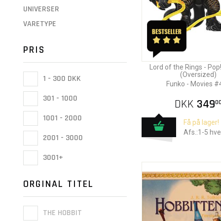
UNIVERSER
VARETYPE
PRIS
Lord of the Rings - Pop!
(Oversized)
1 - 300 DKK
Funko - Movies #
301 - 1000
DKK
349
0
1001 - 2000
Få på lager!
Afs.:1-5 hv
2001 - 3000
3001+
ORGINAL TITEL
THE HOBBIT