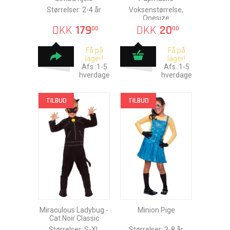
Størrelser: 2-4 år
Voksenstørrelse,
Onesize
DKK
179
DKK
20
00
00
Få på
Få på
lager!
lager!
Afs.:1-5
Afs.:1-5
hverdage
hverdage
TILBUD
TILBUD
Miraculous Ladybug -
Minion Pige
Cat Noir Classic
Størrelser: S-XL
Størrelser: 3-8 år