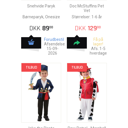
Snehvide Paryk
Doc McStuffins Pet
Vet
Børneparyk, Onesize
Størrelser: 1-6 år
DKK
89
DKK
129
00
00
Forudbestil
Få på
Afsendelse:
lager!
15-09-
Afs.:1-5
2026
hverdage
TILBUD
TILBUD