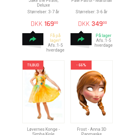
Jake the Pirate,
Paw Patrol - Marshall
Deluxe
Størrelser: 3-7 år
Størrelser: 3-6 år
DKK
169
DKK
349
00
00
Få på
På lager
lager!
Afs.:1-5
Afs.:1-5
hverdage
hverdage
TILBUD
- 66%
Løvernes Konge -
Frost - Anna 3D
Simba Kjole
Papmaske