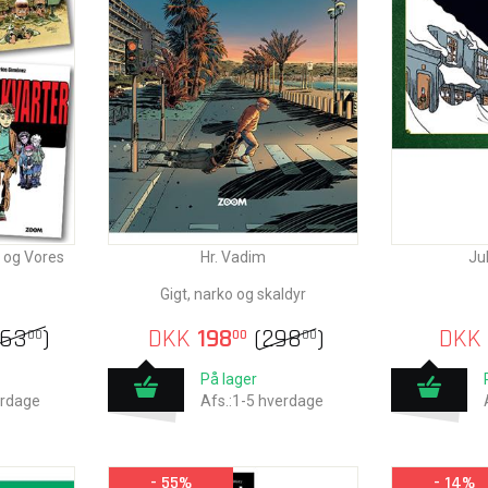
 og Vores
Hr. Vadim
Jul
Gigt, narko og skaldyr
563
)
DKK
198
(
298
)
DKK
00
00
00
På lager
erdage
Afs.:1-5 hverdage
- 55%
- 14%