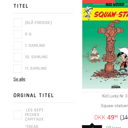
TITEL
(BLÅ FORSIDE)
0-6
1. SAMLING
10. SAMLING
11. SAMLING
Se alle
ORGINAL TITEL
Kid Lucky Nr. 3
Squaw-statue
LES SEPT
PECHES
DKK
49
(
1
95
CAPITAUX
"FREAK