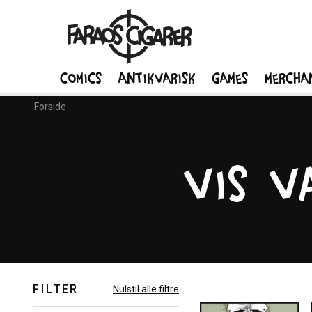
Comics
Antikvarisk
Games
Mercha
Forside
Vis v
FILTER
Nulstil alle filtre