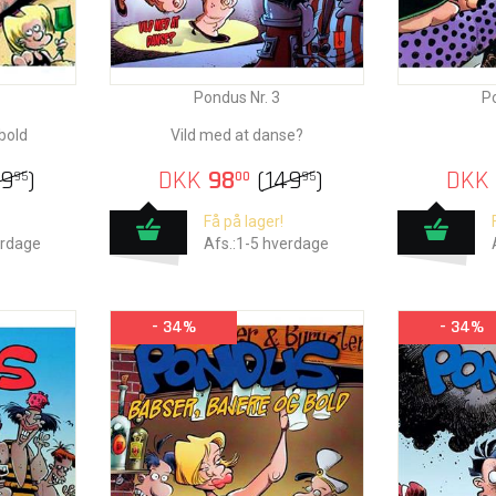
Pondus Nr. 3
Po
bold
Vild med at danse?
49
)
DKK
98
(
149
)
DKK
95
00
95
Få på lager!
erdage
Afs.:1-5 hverdage
- 34%
- 34%