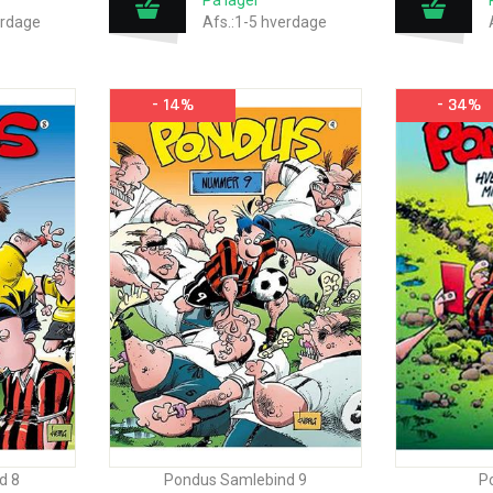
På lager
erdage
Afs.:1-5 hverdage
- 14%
- 34%
d 8
Pondus Samlebind 9
Po