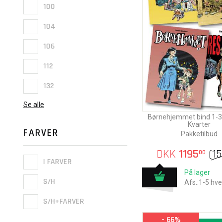
100
104
106
112
132
Se alle
Børnehjemmet bind 1-3
Kvarter
FARVER
Pakketilbud
DKK
1195
(
1
00
I FARVER
På lager
S/H
Afs.:1-5 hv
S/H+FARVER
- 66%