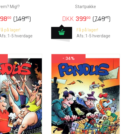
vem? Mig!?
Startpakke
98
(
149
)
DKK
399
(
749
)
00
95
00
75
Få på lager!
Få på lager!
Afs.:1-5 hverdage
Afs.:1-5 hverdage
- 34%