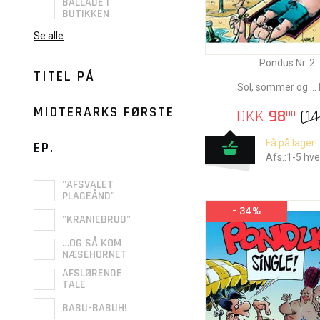
BALLADE I
BUTIKKEN
Se alle
Pondus Nr. 2
TITEL PÅ
Sol, sommer og ... 
MIDTERARKS FØRSTE
DKK
98
(
1
00
Få på lager!
EP.
Afs.:1-5 hv
"AFSVALET
PLAGEÅND"
- 34%
"KRANIEBRUD"
…OG SÅ KOM
NÆSEHORNET
AFSLØRENDE
TALE
BABU-BABUH!