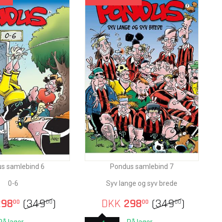
s samlebind 6
Pondus samlebind 7
0-6
Syv lange og syv brede
98
(
349
)
DKK
298
(
349
)
00
00
00
00