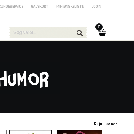
KUNDESERVICE
GAVEKORT
MIN ØNSKELISTE
LOGIN
0
 Humor
Skjul ikoner