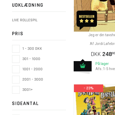
UDKLÆDNING
LIVE ROLLESPIL
PRIS
Jeg er din tavsh
Af Jordi Lafebr
1 - 300 DKK
DKK
248
0
301 - 1000
På lager
1001 - 2000
Afs.:1-5 hv
2001 - 3000
- 23%
3001+
SIDEANTAL