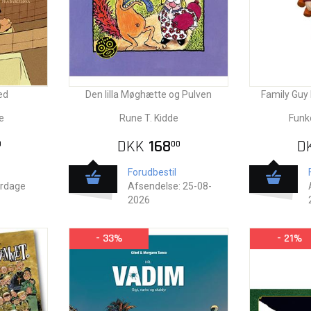
ed
Den lilla Møghætte og Pulven
Family Guy 
e
Rune T. Kidde
Funko
DKK
168
D
0
00
Forudbestil
erdage
Afsendelse: 25-08-
2026
- 33%
- 21%