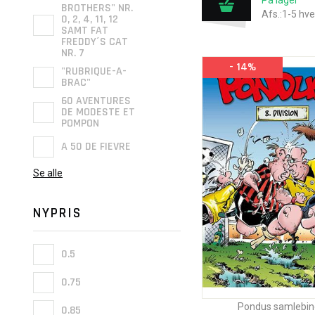
På lager
BROTHERS" NR.
Afs.:1-5 hv
0, 2, 4, 11, 12
SAMT FAT
FREDDY´S CAT
NR. 7
- 14%
"RUBRIQUE-A-
BRAC"
60 AVENTURES
DE MODESTE ET
POMPON
A 50 DE FIEVRE
Se alle
NYPRIS
0.5
0.75
Pondus samlebin
0.85