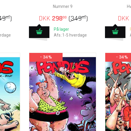
Nummer 9
H
49
)
DKK
298
(
349
)
DKK
00
00
00
På lager
erdage
Afs.:1-5 hverdage
- 34%
- 34%