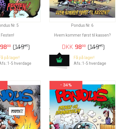
ndus Nr. 5
Pondus Nr. 6
Festen!
Hvem kommer først til kassen?
98
(
149
)
DKK
98
(
149
)
00
95
00
95
Få på lager!
Få på lager!
Afs.:1-5 hverdage
Afs.:1-5 hverdage
- 34%