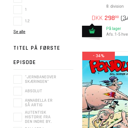
8. division
1
DKK
298
(
3
00
1.2
På lager
Se alle
Afs.:1-5 hv
TITEL PÅ FØRSTE
- 34%
EPISODE
"JERNBANEOVER
SKÆRINGEN"
ABSOLUT
ANNABELLA ER
SÅ ARTIG
AUTENTISK
HISTORIE FRA
DEN INDRE BY.