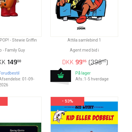
POP! - Stewie Griffin
Attila samlebind 1
 - Family Guy
Agent med bid i
KK
149
DKK
99
(
398
)
00
95
00
Forudbestil
På lager
Afsendelse: 01-09-
Afs.:1-5 hverdage
2026
- 53%