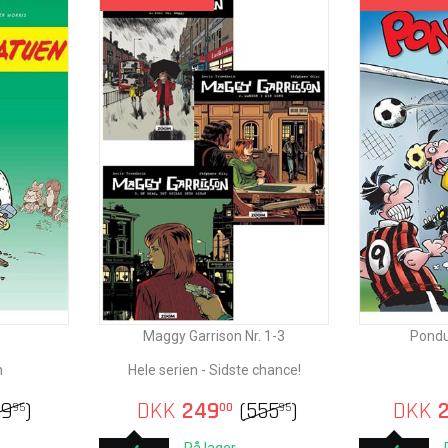
Maggy Garrison Nr. 1-3
Pondu
n
Hele serien - Sidste chance!
49
)
DKK
249
(
555
)
DKK
2
95
00
95