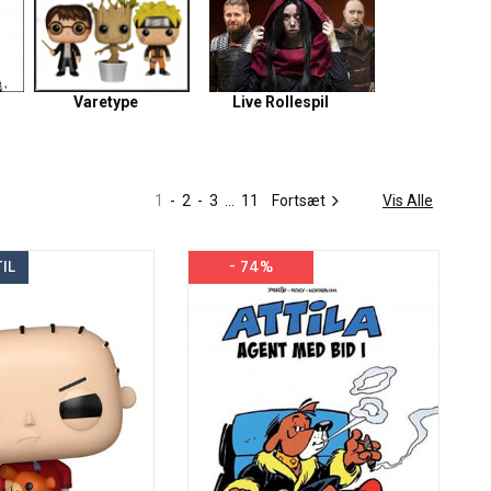
Varetype
Live Rollespil
1
-
2
-
3
...
11
Fortsæt
Vis Alle
IL
- 74%