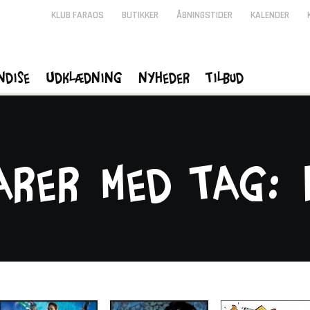
KLUB FARAOS
BUTIKKER
ÅBNINGSTIDER
KALENDER
ndise
Udklædning
Nyheder
Tilbud
arer med tag: