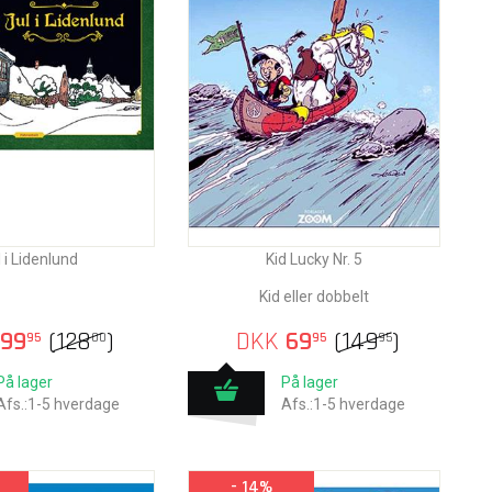
 i Lidenlund
Kid Lucky Nr. 5
Kid eller dobbelt
99
(
128
)
DKK
69
(
149
)
95
00
95
95
På lager
På lager
Afs.:1-5 hverdage
Afs.:1-5 hverdage
- 14%