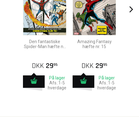
Den fantastiske
Amazing Fantasy
Spider-Man hæfte nr.
hæfte nr. 15
1
DKK
29
DKK
29
95
95
På lager
På lager
Afs.:1-5
Afs.:1-5
hverdage
hverdage