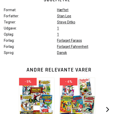
Format:
Hæftet
Forfatter:
Stan Lee
Tegner:
Steve Ditko
Udgave:
1
Oplag:
1
Forlag:
Forlaget Faraos
Forlag:
Forlaget Fahrenheit
Sprog:
Dansk
ANDRE RELEVANTE VARER
- 5%
- 4%