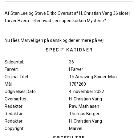
Af Stan Lee og Steve Ditko Oversat af H. Christian Vang 36 sider i
farver Hvem - eller hvad - er superskurken Mysterio?
Nu fåes Marvel igen på dansk og der er mere på vej!
SPECIFIKATIONER
Sideantal:
36
Farver:
I Farver
Orginal Titel:
Th Amazing Spider-Man
Mål:
170*260
Udgivelses Dato:
4. november 2022
Oversætter:
H. Christian Vang
Redaktør:
Paw Mathiasen
Redaktør:
Thomas Berger
Redaktør:
H. Christian Vang
Copyright:
Marvel
SØGEFILTRE