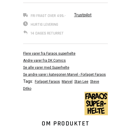
Trustpilot
FRI FRAGT OVER 499,-
HURTIG LEVERING
14 DAGES RETURRET
Flere varer fra Faraos superhelte
Andre varer fra DK Comics
Se alle varer med Superhelte
Se andre varer i kategorien Marvel - Forlaget Faraos
Tags:
Forlaget Faraos
Marvel
Stan Lee
Steve
Ditko
OM PRODUKTET