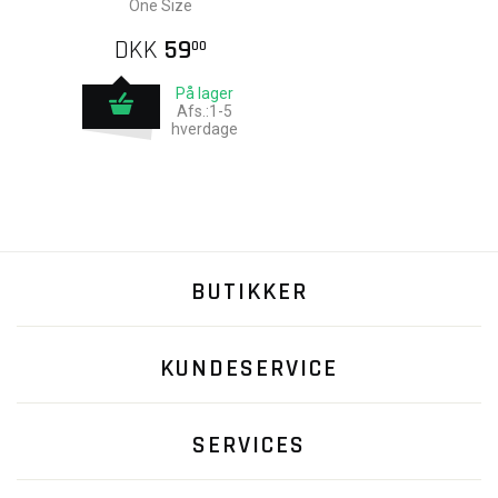
One Size
DKK
59
00
På lager
Afs.:1-5
hverdage
BUTIKKER
KUNDESERVICE
SERVICES