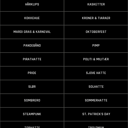
HÅRKLIPS
KASKETTER
KOKKEHUE
KRONER & TIARAER
MARDI GRAS & KARNEVAL
OKTOBERFEST
PANDEBÅND
PIMP
PIRATHATTE
POLITI & MILITÆR
PRIDE
SJOVE HATTE
SLØR
SOLHATTE
SOMBRERO
SOMMERHATTE
STEAMPUNK
ST. PATRICK'S DAY
TOPHATTE
TROLDMAN