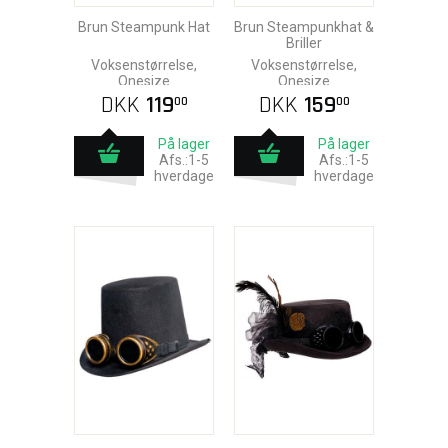
Brun Steampunk Hat
Brun Steampunkhat &
Briller
Voksenstørrelse,
Voksenstørrelse,
Onesize
Onesize
DKK
119
DKK
159
00
00
På lager
På lager
Afs.:1-5
Afs.:1-5
hverdage
hverdage