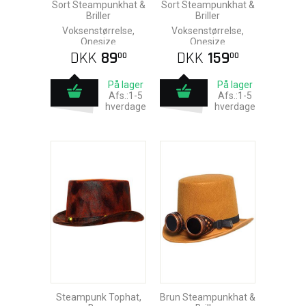
Sort Steampunkhat &
Sort Steampunkhat &
Briller
Briller
Voksenstørrelse,
Voksenstørrelse,
Onesize
Onesize
DKK
89
DKK
159
00
00
På lager
På lager
Afs.:1-5
Afs.:1-5
hverdage
hverdage
Steampunk Tophat,
Brun Steampunkhat &