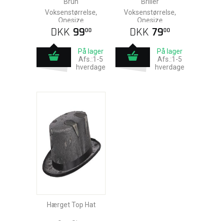
Brun
Briller
Voksenstørrelse,
Voksenstørrelse,
Onesize
Onesize
DKK
99
DKK
79
00
00
På lager
På lager
Afs.:1-5
Afs.:1-5
hverdage
hverdage
Hærget Top Hat