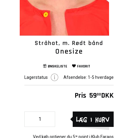
Stråhat, m. Rødt bånd
Onesize
ØNSKELISTE
FAVORIT
Lagerstatus
Afsendelse:
1-5 hverdage
Pris
59
DKK
00
Læg i kurv
Ved køb optjener du
5
point i
Klub Faraos
90