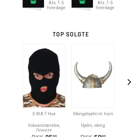
Afs.:1-5
Afs.:1-5
hverdage
hverdage
TOP SOLGTE
S.W.A.T Hue
Vikingehjelm m. horn
Voksenstørrelse,
Hjelm, viking
Onesize
00
00