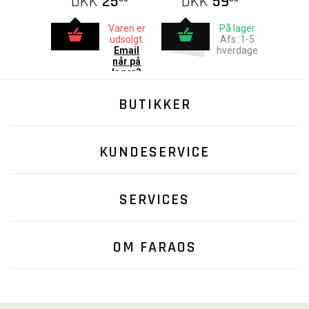
DKK
25
DKK
59
Varen er
På lager
udsolgt.
Afs.:1-5
Email
hverdage
når på
lager?
BUTIKKER
KUNDESERVICE
SERVICES
OM FARAOS