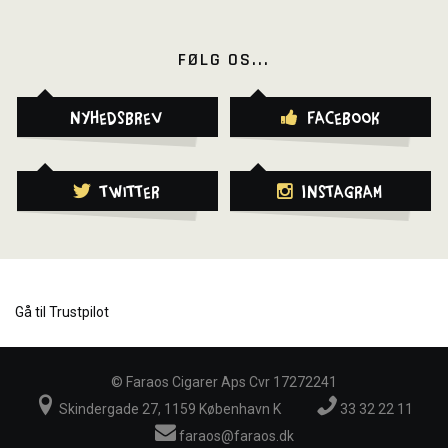
FØLG OS...
Nyhedsbrev
Facebook
Twitter
Instagram
Gå til Trustpilot
©
Faraos Cigarer Aps Cvr 17272241
Skindergade 27, 1159 København K
33 32 22 11
faraos@faraos.dk