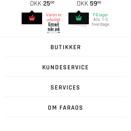
DKK
25
DKK
59
00
00
Varen er
På lager
udsolgt.
Afs.:1-5
Email
hverdage
når på
lager?
BUTIKKER
KUNDESERVICE
SERVICES
OM FARAOS