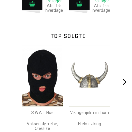
På lager
På lager
Afs.:1-5
Afs.:1-5
hverdage
hverdage
TOP SOLGTE
S.W.A.T Hue
Vikingehjelm m. horn
Voksenstørrelse,
Hjelm, viking
Onesize