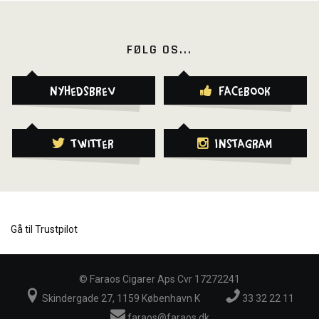
FØLG OS...
Nyhedsbrev
Facebook
Twitter
Instagram
Gå til Trustpilot
©
Faraos Cigarer Aps Cvr 17272241
Skindergade 27, 1159 København K
33 32 22 11
faraos@faraos.dk