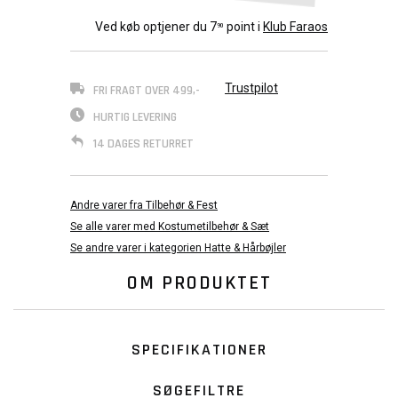
Ved køb optjener du
7
point i
Klub Faraos
90
Trustpilot
FRI FRAGT OVER 499,-
HURTIG LEVERING
14 DAGES RETURRET
Andre varer fra Tilbehør & Fest
Se alle varer med Kostumetilbehør & Sæt
Se andre varer i kategorien Hatte & Hårbøjler
OM PRODUKTET
SPECIFIKATIONER
SØGEFILTRE