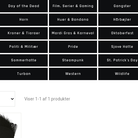
Day of the Dead
Film, Serier & Gaming
Gangster
Horn
Huer & Bandana
Hårbøjler
Kroner & Tiaraer
Mardi Gras & Karneval
Oktoberfest
Politi & Militær
Pride
Sjove Hatte
Sommerhatte
Steampunk
St. Patrick's Day
Turban
Western
Wildlife
Viser 1-1 af 1 produkter