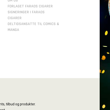
OM OS
FORLAGET FARAOS CIGARER
SIGNERINGER I FARAOS
CIGARER
DELTIDSANSATTE TIL COMICS &
MANGA
ts, tilbud og produkter.
ret.