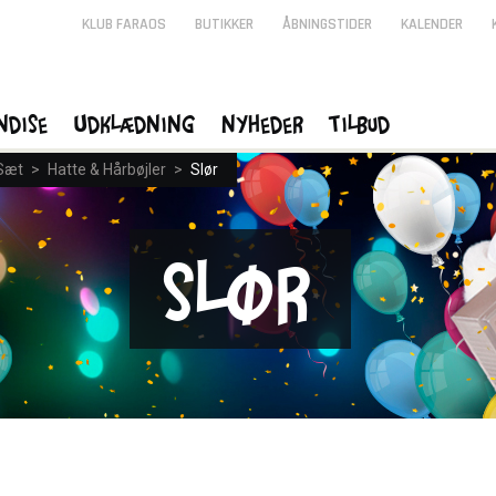
KLUB FARAOS
BUTIKKER
ÅBNINGSTIDER
KALENDER
ndise
Udklædning
Nyheder
Tilbud
 Sæt
>
Hatte & Hårbøjler
>
Slør
Slør