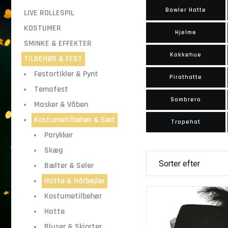
Bowler Hatte
LIVE ROLLESPIL
KOSTUMER
Hjelme
SMINKE & EFFEKTER
Kokkehue
TILBEHØR & FEST
Festartikler & Pynt
Pirathatte
Temafest
Sombrero
Masker & Våben
Kostumetilbehør & Sæt
Tropehat
Parykker
Skæg
Bælter & Seler
Hatte & Hårbøjler
Kostumetilbehør
Hatte
Bluser & Skjorter