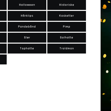
Halloween
Historiske
Hårklips
Kasketter
Pandebånd
Pimp
Slør
Solhatte
Tophatte
Troldman