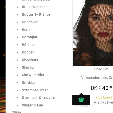
Briller & Næser
Butterfly & Slips
Handsker
Horn
Hårbøjler
Hårklips
Kapper
Nissehuer
Skørter
Enke Hat
Sko & Fødder
Voksenstørrelse, O
Smykker
DKK
49
00
Strømpebukser
Strømper & Leggins
Få på lager!
Afs.:1-5 hv
Vinger & Fjer
TEMA