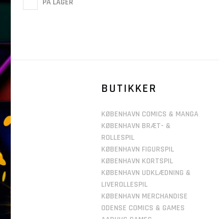
PÅ LAGER
BUTIKKER
KØBENHAVN COMICS & MANGA
KØBENHAVN BRÆT- &
ROLLESPIL
KØBENHAVN FIGURSPIL
KØBENHAVN KORTSPIL
KØBENHAVN UDKLÆDNING &
LIVEROLLESPIL
KØBENHAVN MERCHANDISE
ODENSE COMICS & GAMES