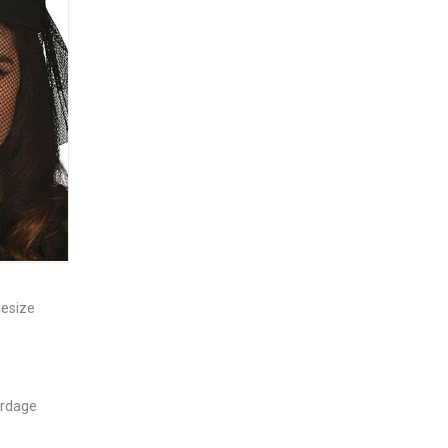
nesize
erdage