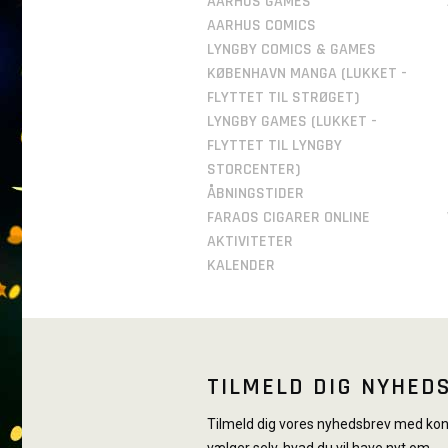
AARHUS GAMES
AARHUS COMICS
LYNGBY COMICS & GAMES
KØBENHAVN MANGA (LUKKET -
FLYTTET TIL STRØGET)
LYNGBY GAMES (LUKKET -
FLYTTET TIL LYNGBY
STORCENTER)
ÅBNINGSTIDER
FARAOS CIGARER ONLINE
AKTIVITETER
KALENDER
TILMELD DIG NYHED
Tilmeld dig vores nyhedsbrev med konk
vælger selv, hvad du vil have nyt om.