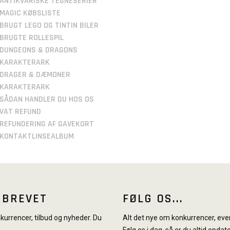
ANTIKVARISKE TEGNESERIER
MAGIC KØBSLISTE
BRUGT LEGO OG TINTIN BILER
BRUGTE ROLLESPIL
DUNGEONS & DRAGONS
KARAKTERARK
DRAGER & DÆMONER
KARAKTERARK
SÅDAN HANDLER DU HOS OS
VAT REFUND
REFUNDERING AF GAVEKORT
KONTAKTLINSEALBUM
SBREVET
FØLG OS...
urrencer, tilbud og nyheder. Du
Alt det nye om konkurrencer, even
Følg os i dag, så er du altid opdate