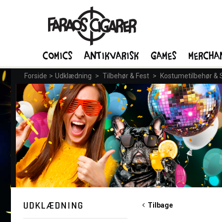
Comics
Antikvarisk
Games
Mercha
Forside
>
Udklædning
>
Tilbehør & Fest
>
Kostumetilbehør &
UDKLÆDNING
Tilbage