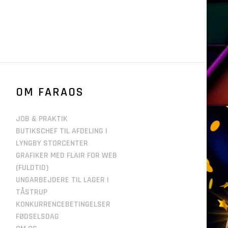
OM FARAOS
JOB & PRAKTIK
BUTIKSCHEF TIL AFDELING I
LYNGBY STORCENTER
GRAFIKER MED FLAIR FOR WEB
(FULDTID)
UNGARBEJDERE TIL LAGER I
TÅSTRUP
KONKURRENCEBETINGELSER
FØDSELSDAG