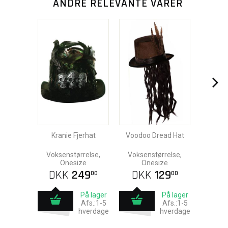
ANDRE RELEVANTE VARER
Kranie Fjerhat
Voodoo Dread Hat
Voksenstørrelse,
Voksenstørrelse,
Onesize
Onesize
DKK
249
DKK
129
00
00
På lager
På lager
Afs.:1-5
Afs.:1-5
hverdage
hverdage