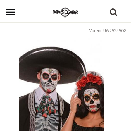
Varenr. UW29259OS