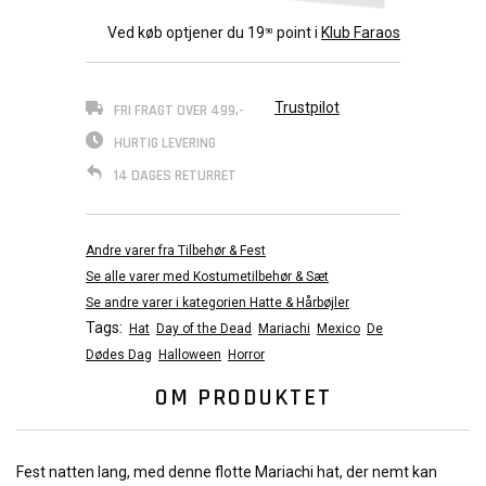
Ved køb optjener du
19
point i
Klub Faraos
90
Trustpilot
FRI FRAGT OVER 499,-
HURTIG LEVERING
14 DAGES RETURRET
Andre varer fra Tilbehør & Fest
Se alle varer med Kostumetilbehør & Sæt
Se andre varer i kategorien Hatte & Hårbøjler
Tags:
Hat
Day of the Dead
Mariachi
Mexico
De
Dødes Dag
Halloween
Horror
OM PRODUKTET
Fest natten lang, med denne flotte Mariachi hat, der nemt kan