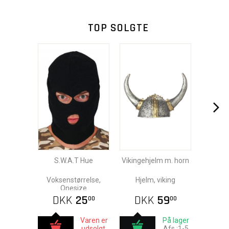
TOP SOLGTE
S.W.A.T Hue
Vikingehjelm m. horn
Voksenstørrelse,
Hjelm, viking
Onesize
DKK
25
DKK
59
00
00
Varen er
På lager
udsolgt.
Afs.:1-5