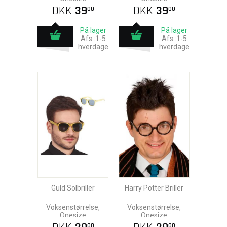
DKK
39
DKK
39
00
00
På lager
På lager
Afs.:1-5
Afs.:1-5
hverdage
hverdage
Guld Solbriller
Harry Potter Briller
Voksenstørrelse,
Voksenstørrelse,
Onesize
Onesize
00
00