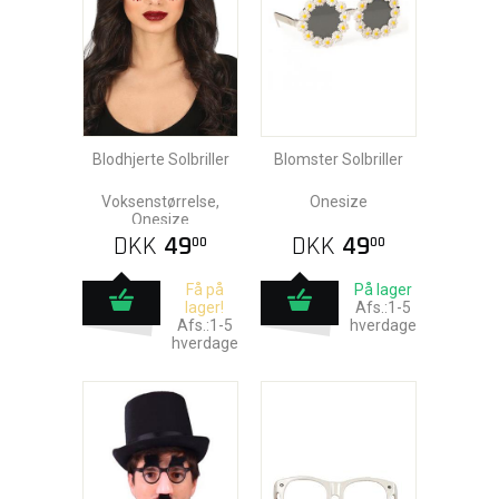
Blodhjerte Solbriller
Blomster Solbriller
Voksenstørrelse,
Onesize
Onesize
DKK
49
DKK
49
00
00
Få på
På lager
lager!
Afs.:1-5
Afs.:1-5
hverdage
hverdage