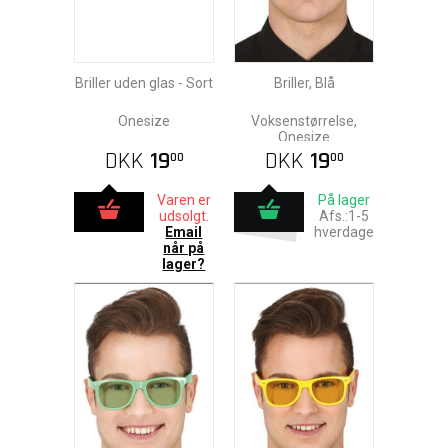
Briller uden glas - Sort
Briller, Blå
Onesize
Voksenstørrelse,
Onesize
DKK
19
DKK
19
00
00
Varen er
På lager
udsolgt.
Afs.:1-5
Email
hverdage
når på
lager?