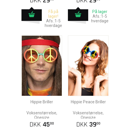
DKK
29
DKK
29
Få på
På lager
lager!
Afs.:1-5
Afs.:1-5
hverdage
hverdage
Hippie Briller
Hippie Peace Briller
Voksenstørrelse,
Voksenstørrelse,
Onesize
Onesize
DKK
45
DKK
39
00
00