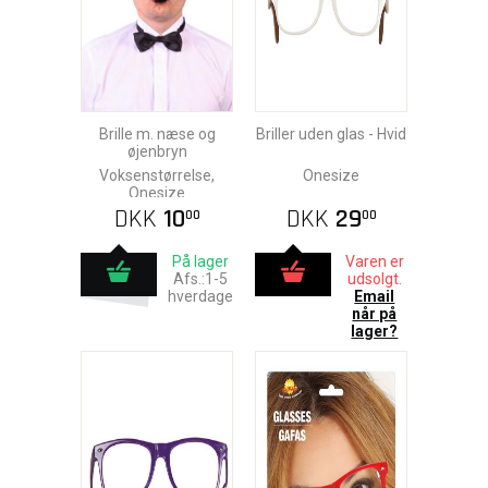
Brille m. næse og
Briller uden glas - Hvid
øjenbryn
Voksenstørrelse,
Onesize
Onesize
DKK
10
DKK
29
00
00
På lager
Varen er
Afs.:1-5
udsolgt.
hverdage
Email
når på
lager?