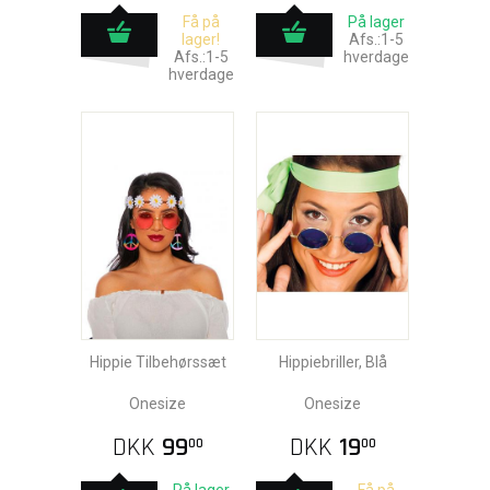
Få på
På lager
lager!
Afs.:1-5
Afs.:1-5
hverdage
hverdage
Hippie Tilbehørssæt
Hippiebriller, Blå
Onesize
Onesize
DKK
99
DKK
19
00
00