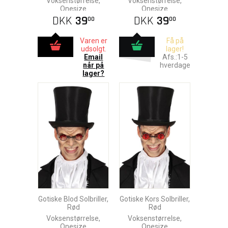
Voksenstørrelse,
Voksenstørrelse,
Onesize
Onesize
DKK
39
DKK
39
00
00
Varen er
Få på
udsolgt.
lager!
Email
Afs.:1-5
når på
hverdage
lager?
Gotiske Blod Solbriller,
Gotiske Kors Solbriller,
Rød
Rød
Voksenstørrelse,
Voksenstørrelse,
Onesize
Onesize