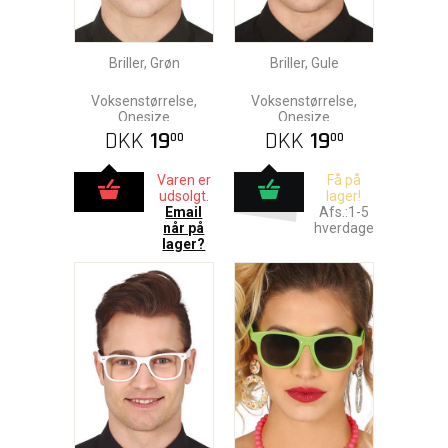
Briller, Grøn
Briller, Gule
Voksenstørrelse,
Voksenstørrelse,
Onesize
Onesize
DKK
19
DKK
19
00
00
Varen er
Få på
udsolgt.
lager!
Email
Afs.:1-5
når på
hverdage
lager?