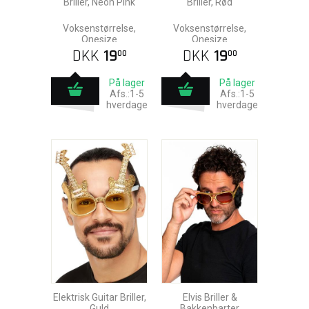
Briller, Neon Pink
Briller, Rød
Voksenstørrelse,
Voksenstørrelse,
Onesize
Onesize
DKK
19
DKK
19
00
00
På lager
På lager
Afs.:1-5
Afs.:1-5
hverdage
hverdage
Elektrisk Guitar Briller,
Elvis Briller &
Guld
Bakkenbarter