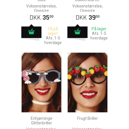
Voksenstørrelse,
Voksenstørrelse,
Onesize
Onesize
DKK
35
DKK
39
00
00
Få på
På lager
lager!
Afs.:1-5
Afs.:1-5
hverdage
hverdage
Enhjørninge
Frugt Briller
Glitterbriller