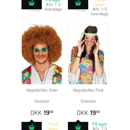
På lager
Få på
Afs.:1-5
lager!
hverdage
Afs.:1-5
hverdage
Hippiebriller, Grøn
Hippiebriller, Pink
Onesize
Onesize
DKK
19
DKK
19
00
00
Få på
På lager
lager!
Afs.:1-5