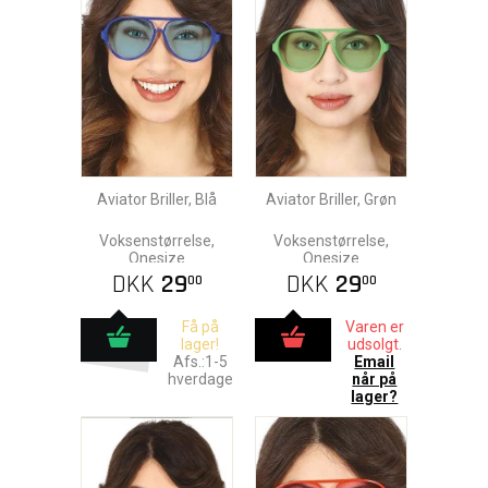
Aviator Briller, Blå
Aviator Briller, Grøn
Voksenstørrelse,
Voksenstørrelse,
Onesize
Onesize
DKK
29
DKK
29
00
00
Få på
Varen er
lager!
udsolgt.
Afs.:1-5
Email
hverdage
når på
lager?