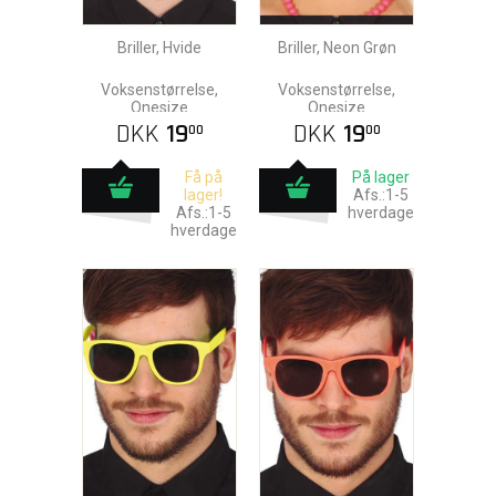
Briller, Hvide
Briller, Neon Grøn
Voksenstørrelse,
Voksenstørrelse,
Onesize
Onesize
DKK
19
DKK
19
00
00
Få på
På lager
lager!
Afs.:1-5
Afs.:1-5
hverdage
hverdage