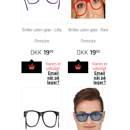
Briller uden glas - Lilla
Briller uden glas - Rød
Onesize
Onesize
DKK
19
DKK
19
00
00
Varen er
Varen er
udsolgt.
udsolgt.
Email
Email
når på
når på
lager?
lager?