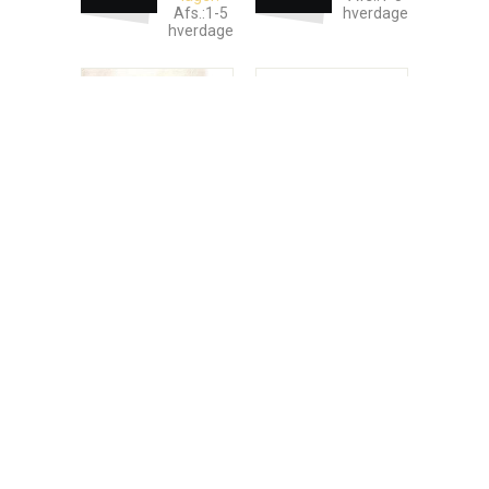
Afs.:1-5
hverdage
hverdage
Julemands Briller:
Kobberfarvet Steam
Runde, Metal
Punk Briller
Voksenstørrelse,
Onesize
DKK
19
DKK
59
00
00
Varen er
På lager
udsolgt.
Afs.:1-5
Email
hverdage