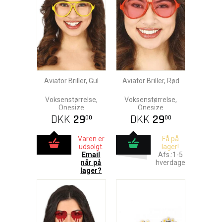
Aviator Briller, Gul
Aviator Briller, Rød
Voksenstørrelse,
Voksenstørrelse,
Onesize
Onesize
DKK
29
DKK
29
00
00
Varen er
Få på
udsolgt.
lager!
Email
Afs.:1-5
når på
hverdage
lager?