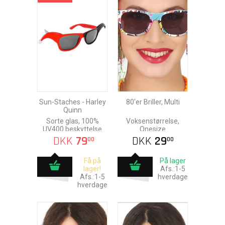
Sun-Staches - Harley
80'er Briller, Multi
Quinn
Sorte glas, 100%
Voksenstørrelse,
UV400 beskyttelse
Onesize
DKK
79
DKK
29
00
00
Få på
På lager
lager!
Afs.:1-5
Afs.:1-5
hverdage
hverdage