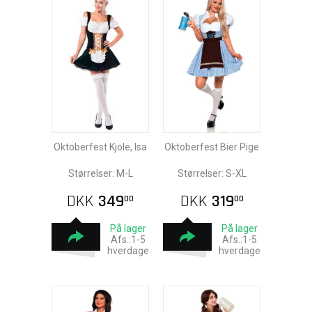
Oktoberfest Kjole, Isa
Oktoberfest Bier Pige
Størrelser: M-L
Størrelser: S-XL
DKK
349
DKK
319
00
00
På lager
På lager
Afs.:1-5
Afs.:1-5
hverdage
hverdage