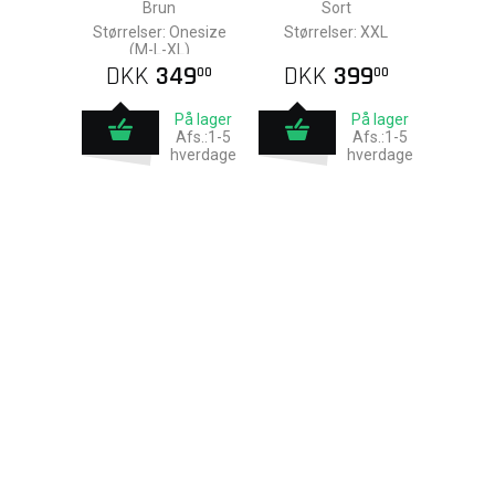
Brun
Sort
Størrelser: Onesize
Størrelser: XXL
(M-L-XL)
DKK
349
DKK
399
00
00
På lager
På lager
Afs.:1-5
Afs.:1-5
hverdage
hverdage
Sorte Deluxe
Lederhosen Kort,
Lederhosen
Johann - Grøn