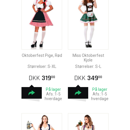
Oktoberfest Pige, Rød
Miss Oktoberfest
Kjole
Størrelser: S-XL
Størrelser: S-L
DKK
319
DKK
349
00
00
På lager
På lager
Afs.:1-5
Afs.:1-5
hverdage
hverdage