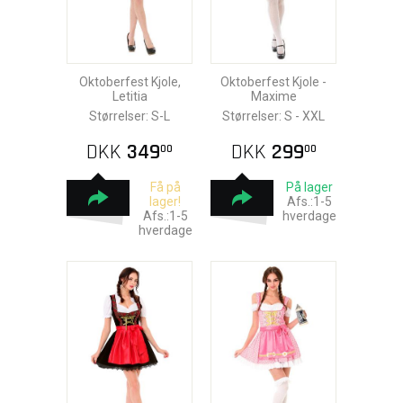
Oktoberfest Kjole,
Oktoberfest Kjole -
Letitia
Maxime
Størrelser: S-L
Størrelser: S - XXL
DKK
349
DKK
299
00
00
Få på
På lager
lager!
Afs.:1-5
Afs.:1-5
hverdage
hverdage