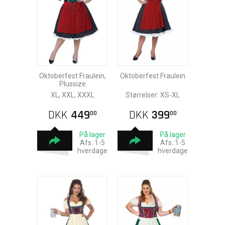
Oktoberfest Fraulein,
Oktoberfest Fraulein
Plussize
XL, XXL, XXXL
Størrelser: XS-XL
DKK
449
DKK
399
00
00
På lager
På lager
Afs.:1-5
Afs.:1-5
hverdage
hverdage