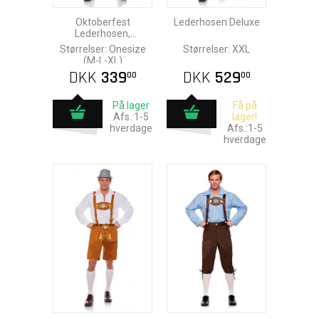
Oktoberfest
Lederhosen Deluxe
Lederhosen,
Mørkebrun
Størrelser: Onesize
Størrelser: XXL
(M-L-XL)
DKK
339
DKK
529
00
00
På lager
Få på
Afs.:1-5
lager!
hverdage
Afs.:1-5
hverdage