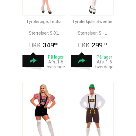
Tyrolerpige, Letitia
Tyrolerkjole, Sweetie
Størrelser: S-XL
Størrelser: S - L
DKK
349
DKK
299
00
00
På lager
På lager
Afs.:1-5
Afs.:1-5
hverdage
hverdage