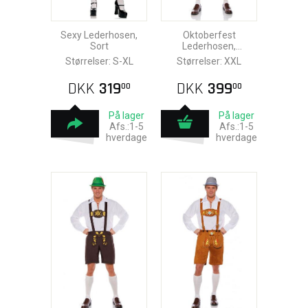
Sexy Lederhosen,
Oktoberfest
Sort
Lederhosen,
Mørkebrun
Størrelser: S-XL
Størrelser: XXL
DKK
319
DKK
399
00
00
På lager
På lager
Afs.:1-5
Afs.:1-5
hverdage
hverdage