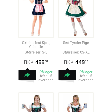
Oktoberfest Kjole,
Sød Tyroler Pige
Gabrielle
Størrelser: S-L
Størrelser: XS-XL
DKK
499
DKK
449
00
00
På lager
På lager
Afs.:1-5
Afs.:1-5
hverdage
hverdage