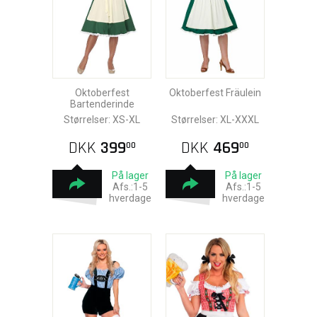
Oktoberfest
Oktoberfest Fräulein
Bartenderinde
Størrelser: XS-XL
Størrelser: XL-XXXL
DKK
399
DKK
469
00
00
På lager
På lager
Afs.:1-5
Afs.:1-5
hverdage
hverdage