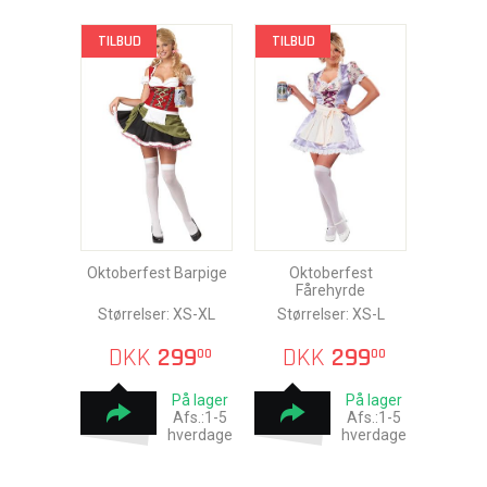
TILBUD
TILBUD
Oktoberfest Barpige
Oktoberfest
Fårehyrde
Størrelser: XS-XL
Størrelser: XS-L
DKK
299
DKK
299
00
00
På lager
På lager
Afs.:1-5
Afs.:1-5
hverdage
hverdage