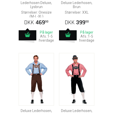
Lederhosen Deluxe,
Deluxe Lederhosen,
Lysbrun
Brun
Størrelser: Onesize
Størrelser: XXL
(M-L-XL)
DKK
469
DKK
399
00
00
På lager
På lager
Afs.:1-5
Afs.:1-5
hverdage
hverdage
Deluxe Lederhosen,
Deluxe Lederhosen,