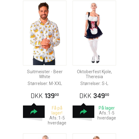
Suitmeister - Beer
Oktoberfest Kjole,
White
Theresia
Størrelser: M-XXL
Størrelser: S-L
DKK
139
DKK
349
00
00
Få på
På lager
lager!
Afs.:1-5
Afs.:1-5
hverdage
hverdage