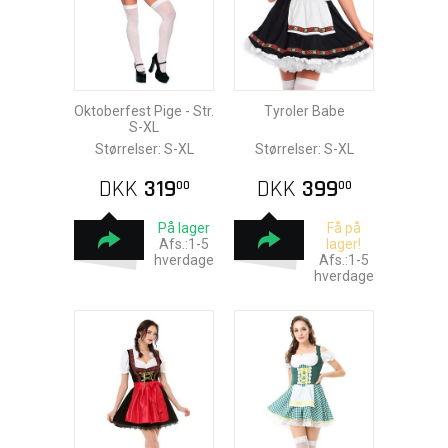
Oktoberfest Pige - Str.
Tyroler Babe
S-XL
Størrelser: S-XL
Størrelser: S-XL
DKK
319
DKK
399
00
00
På lager
Få på
Afs.:1-5
lager!
hverdage
Afs.:1-5
hverdage